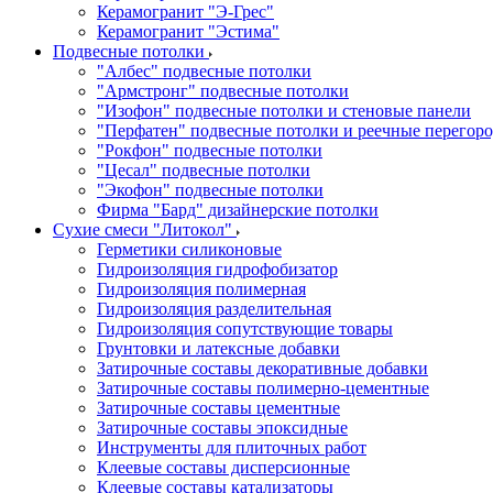
Керамогранит "Э-Грес"
Керамогранит "Эстима"
Подвесные потолки
"Албес" подвесные потолки
"Армстронг" подвесные потолки
"Изофон" подвесные потолки и стеновые панели
"Перфатен" подвесные потолки и реечные перегор
"Рокфон" подвесные потолки
"Цесал" подвесные потолки
"Экофон" подвесные потолки
Фирма "Бард" дизайнерские потолки
Сухие смеси "Литокол"
Герметики силиконовые
Гидроизоляция гидрофобизатор
Гидроизоляция полимерная
Гидроизоляция разделительная
Гидроизоляция сопутствующие товары
Грунтовки и латексные добавки
Затирочные составы декоративные добавки
Затирочные составы полимерно-цементные
Затирочные составы цементные
Затирочные составы эпоксидные
Инструменты для плиточных работ
Клеевые составы дисперсионные
Клеевые составы катализаторы