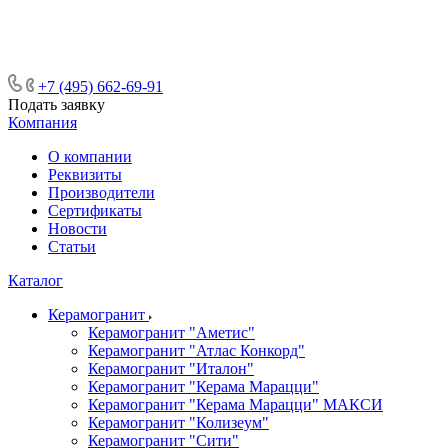
ᅠᅠᅠᅠᅠᅠᅠᅠᅠᅠᅠᅠᅠᅠᅠᅠᅠᅠᅠᅠᅠ ᅠᅠ
ᅠᅠᅠᅠᅠᅠᅠᅠᅠᅠᅠᅠᅠᅠ ᅠᅠᅠ
+7 (495) 662-69-91
Подать заявку
Компания
О компании
Реквизиты
Производители
Сертификаты
Новости
Статьи
Каталог
Керамогранит
Керамогранит "Аметис"
Керамогранит "Атлас Конкорд"
Керамогранит "Италон"
Керамогранит "Керама Марацци"
Керамогранит "Керама Марацци" МАКСИ
Керамогранит "Колизеум"
Керамогранит "Сити"