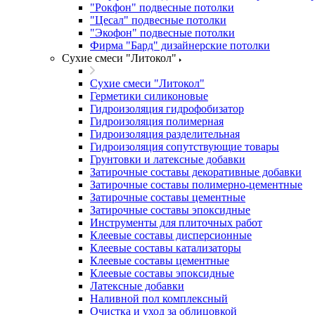
"Рокфон" подвесные потолки
"Цесал" подвесные потолки
"Экофон" подвесные потолки
Фирма "Бард" дизайнерские потолки
Сухие смеси "Литокол"
Сухие смеси "Литокол"
Герметики силиконовые
Гидроизоляция гидрофобизатор
Гидроизоляция полимерная
Гидроизоляция разделительная
Гидроизоляция сопутствующие товары
Грунтовки и латексные добавки
Затирочные составы декоративные добавки
Затирочные составы полимерно-цементные
Затирочные составы цементные
Затирочные составы эпоксидные
Инструменты для плиточных работ
Клеевые составы дисперсионные
Клеевые составы катализаторы
Клеевые составы цементные
Клеевые составы эпоксидные
Латексные добавки
Наливной пол комплексный
Очистка и уход за облицовкой