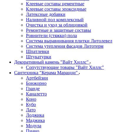
Клеевые составы цементные
Клеевые составы эпоксидные
Латексные добавки
Наливной пол комплексный
Очистка и уход за облицовкой
Ремонтные и защитные составы
Ровнители (стяжки) пола
Система выравнивания плитки Литолевел
Система утепления фасадов Литотерм
Шпатлевки
Штукатурки
Декоративный камень "Вайт Хиллс"
Сопутствующие товары "Вайт Хиллс"
Сантехника "Керама Марацци"
Артбейзин
Бонжорно
Гранде
Каналетто
Коно
Кубо
Лато
Лоджика
Маджика
Модула
Пиано