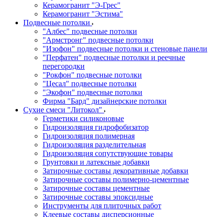
Керамогранит "Э-Грес"
Керамогранит "Эстима"
Подвесные потолки
"Албес" подвесные потолки
"Армстронг" подвесные потолки
"Изофон" подвесные потолки и стеновые панели
"Перфатен" подвесные потолки и реечные
перегородки
"Рокфон" подвесные потолки
"Цесал" подвесные потолки
"Экофон" подвесные потолки
Фирма "Бард" дизайнерские потолки
Сухие смеси "Литокол"
Герметики силиконовые
Гидроизоляция гидрофобизатор
Гидроизоляция полимерная
Гидроизоляция разделительная
Гидроизоляция сопутствующие товары
Грунтовки и латексные добавки
Затирочные составы декоративные добавки
Затирочные составы полимерно-цементные
Затирочные составы цементные
Затирочные составы эпоксидные
Инструменты для плиточных работ
Клеевые составы дисперсионные