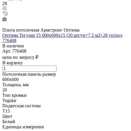
28
Плита потолочная Армстронг Оптима
Оптима Тегулар 15 600х600х15 (20 шт/уп=7,2 м2) 28 уп/под
776408
В наличии
Арт.
776408
цена по запросу ₽
В корзину
Потолочная панель размер
600х600
Толщина, мм
20
Тип кромки
Tegular
Подвесная система
Т15
Цвет
Белый
Единицы измерения