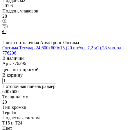
Поддон, м2
201.6
Поддон, упаковок
28
Плита потолочная Армстронг Оптима
Оптима Тегулар 24 600х600х15 (20 шт/уп=7,2 м2) 28 уп/под
776296
В наличии
Арт.
776296
цена по запросу ₽
В корзину
Потолочная панель размер
600х600
Толщина, мм
20
Тип кромки
Tegular
Подвесная система
Т15 и Т24
Цвет