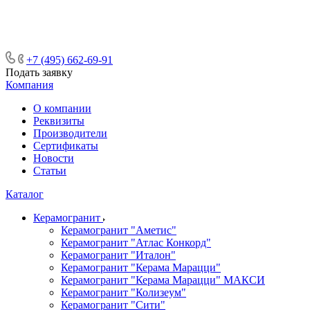
ᅠᅠᅠᅠᅠᅠᅠᅠᅠᅠᅠᅠᅠᅠᅠᅠᅠᅠᅠᅠᅠ ᅠᅠ
ᅠᅠᅠᅠᅠᅠᅠᅠᅠᅠᅠᅠᅠᅠ ᅠᅠᅠ
+7 (495) 662-69-91
Подать заявку
Компания
О компании
Реквизиты
Производители
Сертификаты
Новости
Статьи
Каталог
Керамогранит
Керамогранит "Аметис"
Керамогранит "Атлас Конкорд"
Керамогранит "Италон"
Керамогранит "Керама Марацци"
Керамогранит "Керама Марацци" МАКСИ
Керамогранит "Колизеум"
Керамогранит "Сити"