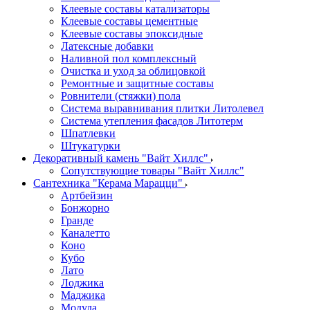
Клеевые составы катализаторы
Клеевые составы цементные
Клеевые составы эпоксидные
Латексные добавки
Наливной пол комплексный
Очистка и уход за облицовкой
Ремонтные и защитные составы
Ровнители (стяжки) пола
Система выравнивания плитки Литолевел
Система утепления фасадов Литотерм
Шпатлевки
Штукатурки
Декоративный камень "Вайт Хиллс"
Сопутствующие товары "Вайт Хиллс"
Сантехника "Керама Марацци"
Артбейзин
Бонжорно
Гранде
Каналетто
Коно
Кубо
Лато
Лоджика
Маджика
Модула