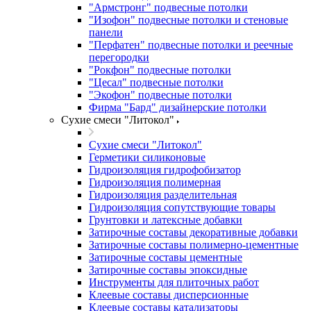
"Армстронг" подвесные потолки
"Изофон" подвесные потолки и стеновые
панели
"Перфатен" подвесные потолки и реечные
перегородки
"Рокфон" подвесные потолки
"Цесал" подвесные потолки
"Экофон" подвесные потолки
Фирма "Бард" дизайнерские потолки
Сухие смеси "Литокол"
Сухие смеси "Литокол"
Герметики силиконовые
Гидроизоляция гидрофобизатор
Гидроизоляция полимерная
Гидроизоляция разделительная
Гидроизоляция сопутствующие товары
Грунтовки и латексные добавки
Затирочные составы декоративные добавки
Затирочные составы полимерно-цементные
Затирочные составы цементные
Затирочные составы эпоксидные
Инструменты для плиточных работ
Клеевые составы дисперсионные
Клеевые составы катализаторы