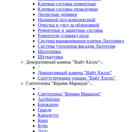
Клеевые составы цементные
Клеевые составы эпоксидные
Латексные добавки
Наливной пол комплексный
Очистка и уход за облицовкой
Ремонтные и защитные составы
Ровнители (стяжки) пола
Система выравнивания плитки Литолевел
Система утепления фасадов Литотерм
Шпатлевки
Штукатурки
Декоративный камень "Вайт Хиллс"
Декоративный камень "Вайт Хиллс"
Сопутствующие товары "Вайт Хиллс"
Сантехника "Керама Марацци"
Сантехника "Керама Марацци"
Артбейзин
Бонжорно
Гранде
Каналетто
Коно
Кубо
Лато