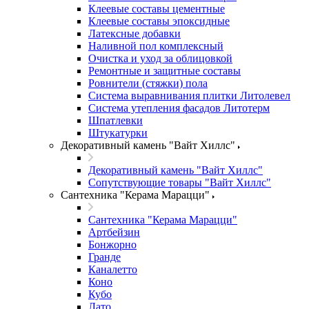
Клеевые составы цементные
Клеевые составы эпоксидные
Латексные добавки
Наливной пол комплексный
Очистка и уход за облицовкой
Ремонтные и защитные составы
Ровнители (стяжки) пола
Система выравнивания плитки Литолевел
Система утепления фасадов Литотерм
Шпатлевки
Штукатурки
Декоративный камень "Вайт Хиллс"
Декоративный камень "Вайт Хиллс"
Сопутствующие товары "Вайт Хиллс"
Сантехника "Керама Марацци"
Сантехника "Керама Марацци"
Артбейзин
Бонжорно
Гранде
Каналетто
Коно
Кубо
Лато