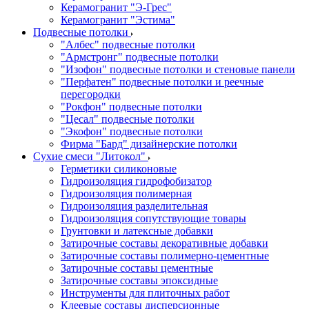
Керамогранит "Э-Грес"
Керамогранит "Эстима"
Подвесные потолки
"Албес" подвесные потолки
"Армстронг" подвесные потолки
"Изофон" подвесные потолки и стеновые панели
"Перфатен" подвесные потолки и реечные
перегородки
"Рокфон" подвесные потолки
"Цесал" подвесные потолки
"Экофон" подвесные потолки
Фирма "Бард" дизайнерские потолки
Сухие смеси "Литокол"
Герметики силиконовые
Гидроизоляция гидрофобизатор
Гидроизоляция полимерная
Гидроизоляция разделительная
Гидроизоляция сопутствующие товары
Грунтовки и латексные добавки
Затирочные составы декоративные добавки
Затирочные составы полимерно-цементные
Затирочные составы цементные
Затирочные составы эпоксидные
Инструменты для плиточных работ
Клеевые составы дисперсионные