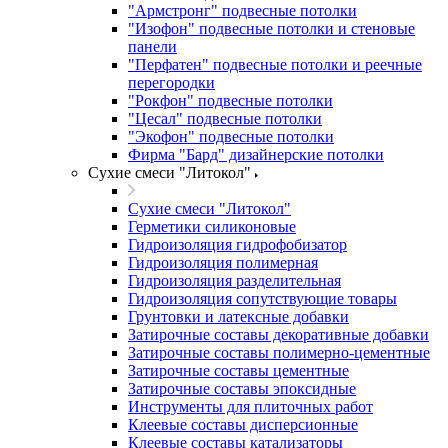
"Армстронг" подвесные потолки
"Изофон" подвесные потолки и стеновые
панели
"Перфатен" подвесные потолки и реечные
перегородки
"Рокфон" подвесные потолки
"Цесал" подвесные потолки
"Экофон" подвесные потолки
Фирма "Бард" дизайнерские потолки
Сухие смеси "Литокол"
Сухие смеси "Литокол"
Герметики силиконовые
Гидроизоляция гидрофобизатор
Гидроизоляция полимерная
Гидроизоляция разделительная
Гидроизоляция сопутствующие товары
Грунтовки и латексные добавки
Затирочные составы декоративные добавки
Затирочные составы полимерно-цементные
Затирочные составы цементные
Затирочные составы эпоксидные
Инструменты для плиточных работ
Клеевые составы дисперсионные
Клеевые составы катализаторы