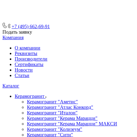
ᅠᅠᅠᅠᅠᅠᅠᅠᅠᅠᅠᅠᅠᅠᅠᅠᅠᅠᅠᅠᅠ ᅠᅠ
ᅠᅠᅠᅠᅠᅠᅠᅠᅠᅠᅠᅠᅠᅠ ᅠᅠᅠ
+7 (495) 662-69-91
Подать заявку
Компания
О компании
Реквизиты
Производители
Сертификаты
Новости
Статьи
Каталог
Керамогранит
Керамогранит "Аметис"
Керамогранит "Атлас Конкорд"
Керамогранит "Италон"
Керамогранит "Керама Марацци"
Керамогранит "Керама Марацци" МАКСИ
Керамогранит "Колизеум"
Керамогранит "Сити"