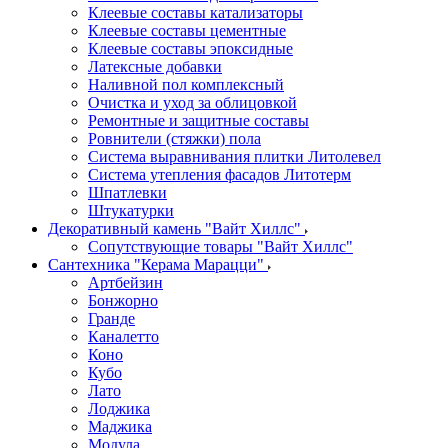
Клеевые составы катализаторы
Клеевые составы цементные
Клеевые составы эпоксидные
Латексные добавки
Наливной пол комплексный
Очистка и уход за облицовкой
Ремонтные и защитные составы
Ровнители (стяжки) пола
Система выравнивания плитки Литолевел
Система утепления фасадов Литотерм
Шпатлевки
Штукатурки
Декоративный камень "Вайт Хиллс"
Сопутствующие товары "Вайт Хиллс"
Сантехника "Керама Марацци"
Артбейзин
Бонжорно
Гранде
Каналетто
Коно
Кубо
Лато
Лоджика
Маджика
Модула