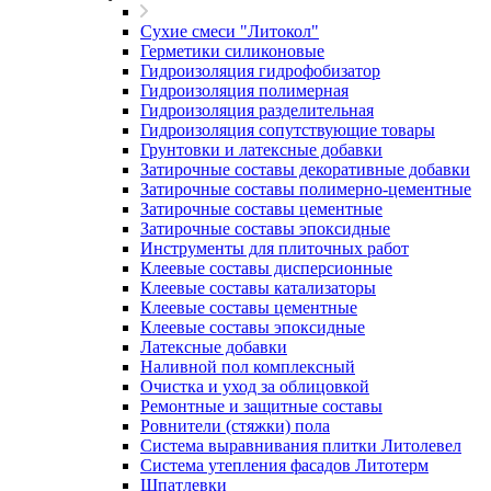
Сухие смеси "Литокол"
Герметики силиконовые
Гидроизоляция гидрофобизатор
Гидроизоляция полимерная
Гидроизоляция разделительная
Гидроизоляция сопутствующие товары
Грунтовки и латексные добавки
Затирочные составы декоративные добавки
Затирочные составы полимерно-цементные
Затирочные составы цементные
Затирочные составы эпоксидные
Инструменты для плиточных работ
Клеевые составы дисперсионные
Клеевые составы катализаторы
Клеевые составы цементные
Клеевые составы эпоксидные
Латексные добавки
Наливной пол комплексный
Очистка и уход за облицовкой
Ремонтные и защитные составы
Ровнители (стяжки) пола
Система выравнивания плитки Литолевел
Система утепления фасадов Литотерм
Шпатлевки