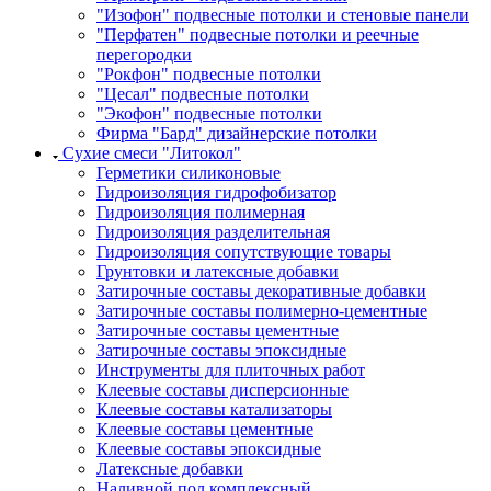
"Изофон" подвесные потолки и стеновые панели
"Перфатен" подвесные потолки и реечные
перегородки
"Рокфон" подвесные потолки
"Цесал" подвесные потолки
"Экофон" подвесные потолки
Фирма "Бард" дизайнерские потолки
Сухие смеси "Литокол"
Герметики силиконовые
Гидроизоляция гидрофобизатор
Гидроизоляция полимерная
Гидроизоляция разделительная
Гидроизоляция сопутствующие товары
Грунтовки и латексные добавки
Затирочные составы декоративные добавки
Затирочные составы полимерно-цементные
Затирочные составы цементные
Затирочные составы эпоксидные
Инструменты для плиточных работ
Клеевые составы дисперсионные
Клеевые составы катализаторы
Клеевые составы цементные
Клеевые составы эпоксидные
Латексные добавки
Наливной пол комплексный