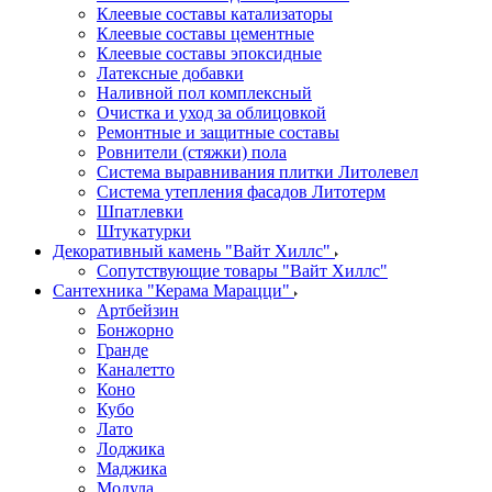
Клеевые составы катализаторы
Клеевые составы цементные
Клеевые составы эпоксидные
Латексные добавки
Наливной пол комплексный
Очистка и уход за облицовкой
Ремонтные и защитные составы
Ровнители (стяжки) пола
Система выравнивания плитки Литолевел
Система утепления фасадов Литотерм
Шпатлевки
Штукатурки
Декоративный камень "Вайт Хиллс"
Сопутствующие товары "Вайт Хиллс"
Сантехника "Керама Марацци"
Артбейзин
Бонжорно
Гранде
Каналетто
Коно
Кубо
Лато
Лоджика
Маджика
Модула