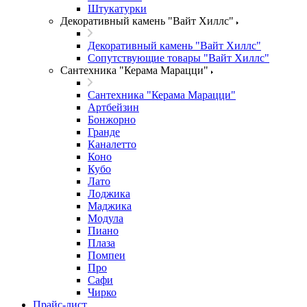
Штукатурки
Декоративный камень "Вайт Хиллс"
Декоративный камень "Вайт Хиллс"
Сопутствующие товары "Вайт Хиллс"
Сантехника "Керама Марацци"
Сантехника "Керама Марацци"
Артбейзин
Бонжорно
Гранде
Каналетто
Коно
Кубо
Лато
Лоджика
Маджика
Модула
Пиано
Плаза
Помпеи
Про
Сафи
Чирко
Прайс-лист