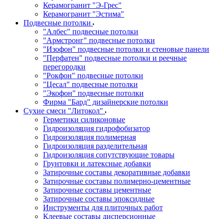
Керамогранит "Э-Грес"
Керамогранит "Эстима"
Подвесные потолки
"Албес" подвесные потолки
"Армстронг" подвесные потолки
"Изофон" подвесные потолки и стеновые панели
"Перфатен" подвесные потолки и реечные
перегородки
"Рокфон" подвесные потолки
"Цесал" подвесные потолки
"Экофон" подвесные потолки
Фирма "Бард" дизайнерские потолки
Сухие смеси "Литокол"
Герметики силиконовые
Гидроизоляция гидрофобизатор
Гидроизоляция полимерная
Гидроизоляция разделительная
Гидроизоляция сопутствующие товары
Грунтовки и латексные добавки
Затирочные составы декоративные добавки
Затирочные составы полимерно-цементные
Затирочные составы цементные
Затирочные составы эпоксидные
Инструменты для плиточных работ
Клеевые составы дисперсионные