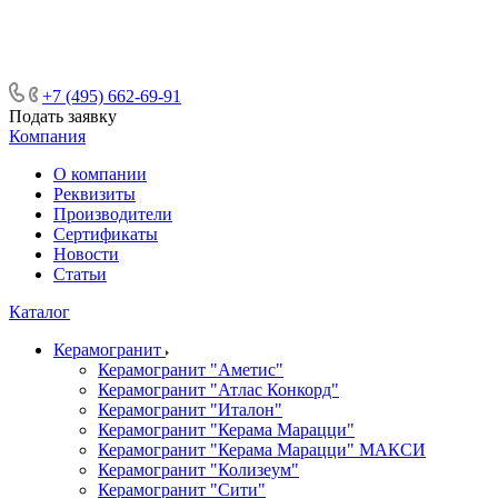
ᅠᅠᅠᅠᅠᅠᅠᅠᅠᅠᅠᅠᅠᅠᅠᅠᅠᅠᅠᅠᅠ ᅠᅠ
ᅠᅠᅠᅠᅠᅠᅠᅠᅠᅠᅠᅠᅠᅠ ᅠᅠᅠ
+7 (495) 662-69-91
Подать заявку
Компания
О компании
Реквизиты
Производители
Сертификаты
Новости
Статьи
Каталог
Керамогранит
Керамогранит "Аметис"
Керамогранит "Атлас Конкорд"
Керамогранит "Италон"
Керамогранит "Керама Марацци"
Керамогранит "Керама Марацци" МАКСИ
Керамогранит "Колизеум"
Керамогранит "Сити"