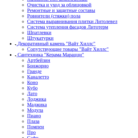
Очистка и уход за облицовкой
Ремонтные и защитные составы
Ровнители (стяжки) пола
Система выравнивания плитки Литолевел
Система утепления фасадов Литотерм
Шпатлевки
Штукатурки
Декоративный камень "Вайт Хиллс"
Сопутствующие товары "Вайт Хиллс"
Сантехника "Керама Марацци"
Артбейзин
Бонжорно
Гранде
Каналетто
Коно
Кубо
Лато
Лоджика
Маджика
Модула
Пиано
Плаза
Помпеи
Про
Сафи