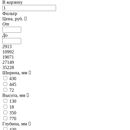
В корзину
Фильтр
Цена, руб.
От
До
2913
10992
19071
27149
35228
Ширина, мм
430
445
72
Высота, мм
130
18
350
770
Глубина, мм
430