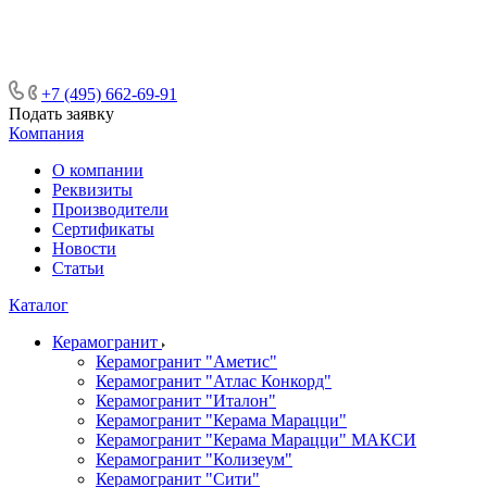
ᅠᅠᅠᅠᅠᅠᅠᅠᅠᅠᅠᅠᅠᅠᅠᅠᅠᅠᅠᅠᅠ ᅠᅠ
ᅠᅠᅠᅠᅠᅠᅠᅠᅠᅠᅠᅠᅠᅠ ᅠᅠᅠ
+7 (495) 662-69-91
Подать заявку
Компания
О компании
Реквизиты
Производители
Сертификаты
Новости
Статьи
Каталог
Керамогранит
Керамогранит "Аметис"
Керамогранит "Атлас Конкорд"
Керамогранит "Италон"
Керамогранит "Керама Марацци"
Керамогранит "Керама Марацци" МАКСИ
Керамогранит "Колизеум"
Керамогранит "Сити"