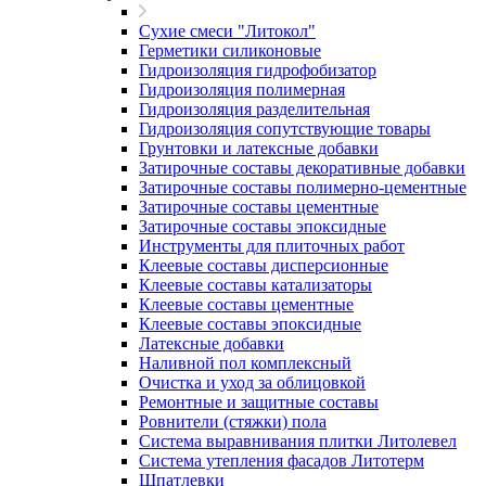
Сухие смеси "Литокол"
Герметики силиконовые
Гидроизоляция гидрофобизатор
Гидроизоляция полимерная
Гидроизоляция разделительная
Гидроизоляция сопутствующие товары
Грунтовки и латексные добавки
Затирочные составы декоративные добавки
Затирочные составы полимерно-цементные
Затирочные составы цементные
Затирочные составы эпоксидные
Инструменты для плиточных работ
Клеевые составы дисперсионные
Клеевые составы катализаторы
Клеевые составы цементные
Клеевые составы эпоксидные
Латексные добавки
Наливной пол комплексный
Очистка и уход за облицовкой
Ремонтные и защитные составы
Ровнители (стяжки) пола
Система выравнивания плитки Литолевел
Система утепления фасадов Литотерм
Шпатлевки