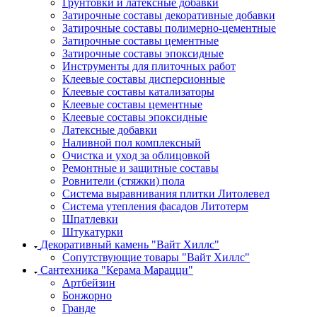
Грунтовки и латексные добавки
Затирочные составы декоративные добавки
Затирочные составы полимерно-цементные
Затирочные составы цементные
Затирочные составы эпоксидные
Инструменты для плиточных работ
Клеевые составы дисперсионные
Клеевые составы катализаторы
Клеевые составы цементные
Клеевые составы эпоксидные
Латексные добавки
Наливной пол комплексный
Очистка и уход за облицовкой
Ремонтные и защитные составы
Ровнители (стяжки) пола
Система выравнивания плитки Литолевел
Система утепления фасадов Литотерм
Шпатлевки
Штукатурки
Декоративный камень "Вайт Хиллс"
Сопутствующие товары "Вайт Хиллс"
Сантехника "Керама Марацци"
Артбейзин
Бонжорно
Гранде