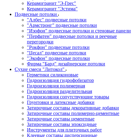
Керамогранит "Э-Грес"
Керамогранит "Эстима"
Подвесные потолки
"Албес" подвесные потолки
"Армстронг" подвесные потолки
"Изофон" подвесные потолки и стеновые панели
"Перфатен" подвесные потолки и реечные
перегородки
"Рокфон" подвесные потолки
"Цесал" подвесные потолки
"Экофон" подвесные потолки
Фирма "Бард" дизайнерские потолки
Сухие смеси "Литокол"
Герметики силиконовые
Гидроизоляция гидрофобизатор
Гидроизоляция полимерная
Гидроизоляция разделительная
Гидроизоляция сопутствующие товары
Грунтовки и латексные добавки
Затирочные составы декоративные добавки
Затирочные составы полимерно-цементные
Затирочные составы цементные
Затирочные составы эпоксидные
Инструменты для плиточных работ
Клеевые составы дисперсионные