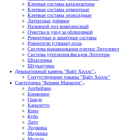
Клеевые составы катализаторы
Клеевые составы цементные
Клеевые составы эпоксидные
Латексные добавки
Наливной пол комплексный
Очистка и уход за облицовкой
Ремонтные и защитные составы
Ровнители (стяжки) пола
Система выравнивания плитки Литолевел
Система утепления фасадов Литотерм
Шпатлевки
Штукатурки
Декоративный камень "Вайт Хиллс"
Сопутствующие товары "Вайт Хиллс"
Сантехника "Керама Марацци"
Артбейзин
Бонжорно
Гранде
Каналетто
Коно
Кубо
Лато
Лоджика
Маджика
Модула