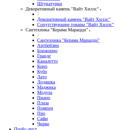
Штукатурки
Декоративный камень "Вайт Хиллс"
Декоративный камень "Вайт Хиллс"
Сопутствующие товары "Вайт Хиллс"
Сантехника "Керама Марацци"
Сантехника "Керама Марацци"
Артбейзин
Бонжорно
Гранде
Каналетто
Коно
Кубо
Лато
Лоджика
Маджика
Модула
Пиано
Плаза
Помпеи
Про
Сафи
Чирко
Прайс-лист