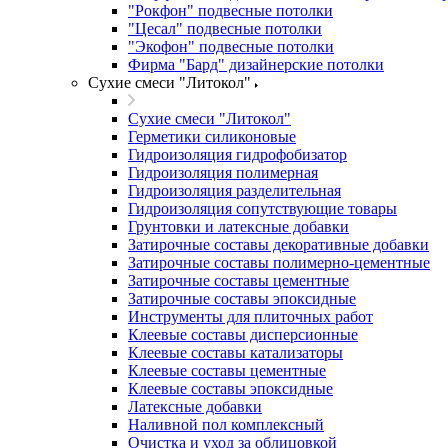
"Рокфон" подвесные потолки
"Цесал" подвесные потолки
"Экофон" подвесные потолки
Фирма "Бард" дизайнерские потолки
Сухие смеси "Литокол"
Сухие смеси "Литокол"
Герметики силиконовые
Гидроизоляция гидрофобизатор
Гидроизоляция полимерная
Гидроизоляция разделительная
Гидроизоляция сопутствующие товары
Грунтовки и латексные добавки
Затирочные составы декоративные добавки
Затирочные составы полимерно-цементные
Затирочные составы цементные
Затирочные составы эпоксидные
Инструменты для плиточных работ
Клеевые составы дисперсионные
Клеевые составы катализаторы
Клеевые составы цементные
Клеевые составы эпоксидные
Латексные добавки
Наливной пол комплексный
Очистка и уход за облицовкой