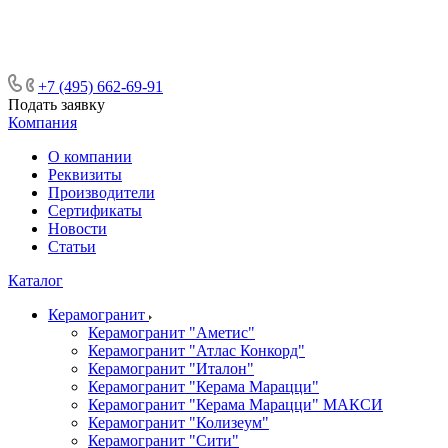
ᅠᅠᅠᅠᅠᅠᅠᅠᅠᅠᅠᅠᅠᅠᅠᅠᅠᅠᅠᅠᅠ ᅠᅠ
ᅠᅠᅠᅠᅠᅠᅠᅠᅠᅠᅠᅠᅠᅠ ᅠᅠᅠ
+7 (495) 662-69-91
Подать заявку
Компания
О компании
Реквизиты
Производители
Сертификаты
Новости
Статьи
Каталог
Керамогранит
Керамогранит "Аметис"
Керамогранит "Атлас Конкорд"
Керамогранит "Италон"
Керамогранит "Керама Марацци"
Керамогранит "Керама Марацци" МАКСИ
Керамогранит "Колизеум"
Керамогранит "Сити"