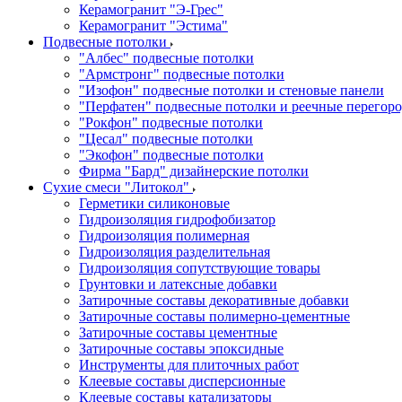
Керамогранит "Э-Грес"
Керамогранит "Эстима"
Подвесные потолки
"Албес" подвесные потолки
"Армстронг" подвесные потолки
"Изофон" подвесные потолки и стеновые панели
"Перфатен" подвесные потолки и реечные перегор
"Рокфон" подвесные потолки
"Цесал" подвесные потолки
"Экофон" подвесные потолки
Фирма "Бард" дизайнерские потолки
Сухие смеси "Литокол"
Герметики силиконовые
Гидроизоляция гидрофобизатор
Гидроизоляция полимерная
Гидроизоляция разделительная
Гидроизоляция сопутствующие товары
Грунтовки и латексные добавки
Затирочные составы декоративные добавки
Затирочные составы полимерно-цементные
Затирочные составы цементные
Затирочные составы эпоксидные
Инструменты для плиточных работ
Клеевые составы дисперсионные
Клеевые составы катализаторы