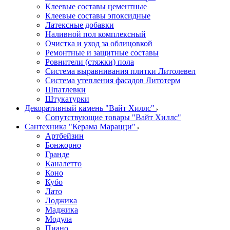
Клеевые составы цементные
Клеевые составы эпоксидные
Латексные добавки
Наливной пол комплексный
Очистка и уход за облицовкой
Ремонтные и защитные составы
Ровнители (стяжки) пола
Система выравнивания плитки Литолевел
Система утепления фасадов Литотерм
Шпатлевки
Штукатурки
Декоративный камень "Вайт Хиллс"
Сопутствующие товары "Вайт Хиллс"
Сантехника "Керама Марацци"
Артбейзин
Бонжорно
Гранде
Каналетто
Коно
Кубо
Лато
Лоджика
Маджика
Модула
Пиано