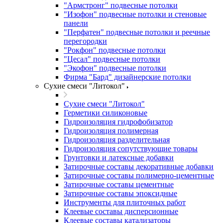
"Армстронг" подвесные потолки
"Изофон" подвесные потолки и стеновые
панели
"Перфатен" подвесные потолки и реечные
перегородки
"Рокфон" подвесные потолки
"Цесал" подвесные потолки
"Экофон" подвесные потолки
Фирма "Бард" дизайнерские потолки
Сухие смеси "Литокол"
Сухие смеси "Литокол"
Герметики силиконовые
Гидроизоляция гидрофобизатор
Гидроизоляция полимерная
Гидроизоляция разделительная
Гидроизоляция сопутствующие товары
Грунтовки и латексные добавки
Затирочные составы декоративные добавки
Затирочные составы полимерно-цементные
Затирочные составы цементные
Затирочные составы эпоксидные
Инструменты для плиточных работ
Клеевые составы дисперсионные
Клеевые составы катализаторы