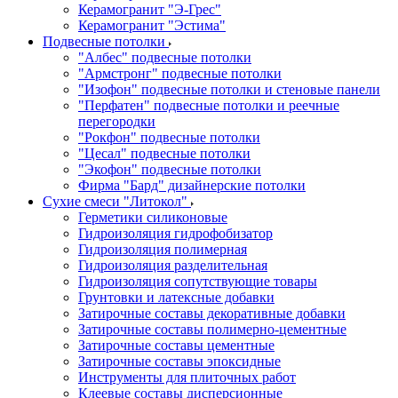
Керамогранит "Э-Грес"
Керамогранит "Эстима"
Подвесные потолки
"Албес" подвесные потолки
"Армстронг" подвесные потолки
"Изофон" подвесные потолки и стеновые панели
"Перфатен" подвесные потолки и реечные
перегородки
"Рокфон" подвесные потолки
"Цесал" подвесные потолки
"Экофон" подвесные потолки
Фирма "Бард" дизайнерские потолки
Сухие смеси "Литокол"
Герметики силиконовые
Гидроизоляция гидрофобизатор
Гидроизоляция полимерная
Гидроизоляция разделительная
Гидроизоляция сопутствующие товары
Грунтовки и латексные добавки
Затирочные составы декоративные добавки
Затирочные составы полимерно-цементные
Затирочные составы цементные
Затирочные составы эпоксидные
Инструменты для плиточных работ
Клеевые составы дисперсионные