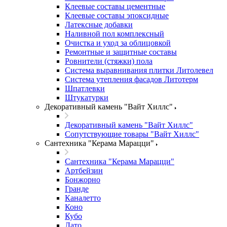
Клеевые составы цементные
Клеевые составы эпоксидные
Латексные добавки
Наливной пол комплексный
Очистка и уход за облицовкой
Ремонтные и защитные составы
Ровнители (стяжки) пола
Система выравнивания плитки Литолевел
Система утепления фасадов Литотерм
Шпатлевки
Штукатурки
Декоративный камень "Вайт Хиллс"
Декоративный камень "Вайт Хиллс"
Сопутствующие товары "Вайт Хиллс"
Сантехника "Керама Марацци"
Сантехника "Керама Марацци"
Артбейзин
Бонжорно
Гранде
Каналетто
Коно
Кубо
Лато