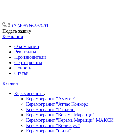
ᅠᅠᅠᅠᅠᅠᅠᅠᅠᅠᅠᅠᅠᅠᅠᅠᅠᅠᅠᅠᅠ ᅠᅠ
ᅠᅠᅠᅠᅠᅠᅠᅠᅠᅠᅠᅠᅠᅠ ᅠᅠᅠ
+7 (495) 662-69-91
Подать заявку
Компания
О компании
Реквизиты
Производители
Сертификаты
Новости
Статьи
Каталог
Керамогранит
Керамогранит "Аметис"
Керамогранит "Атлас Конкорд"
Керамогранит "Италон"
Керамогранит "Керама Марацци"
Керамогранит "Керама Марацци" МАКСИ
Керамогранит "Колизеум"
Керамогранит "Сити"