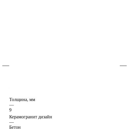
В наличии
Арт.
620070002716
Керамогранит "бетон / цемент" - цвета в коллекции
нейтральные, помогут создать ощущение спокойствия
и гармонии, расслабляют и позволяют отдохнуть.
Характеристики
Керамогранит формат, см
—
33х160
Толщина, мм
—
9
Керамогранит дизайн
—
Бетон