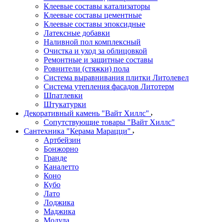
Клеевые составы катализаторы
Клеевые составы цементные
Клеевые составы эпоксидные
Латексные добавки
Наливной пол комплексный
Очистка и уход за облицовкой
Ремонтные и защитные составы
Ровнители (стяжки) пола
Система выравнивания плитки Литолевел
Система утепления фасадов Литотерм
Шпатлевки
Штукатурки
Декоративный камень "Вайт Хиллс"
Сопутствующие товары "Вайт Хиллс"
Сантехника "Керама Марацци"
Артбейзин
Бонжорно
Гранде
Каналетто
Коно
Кубо
Лато
Лоджика
Маджика
Модула