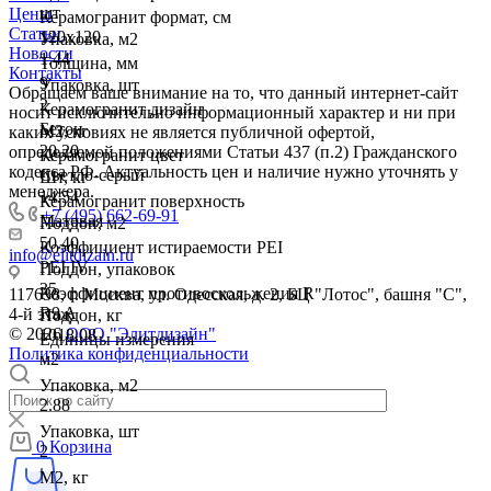
шт
Цены
Керамогранит формат, см
Статьи
120х120
Упаковка, м2
Новости
1.44
Толщина, мм
Контакты
9
Упаковка, шт
Обращаем ваше внимание на то, что данный интернет-сайт
2
Керамогранит дизайн
носит исключительно информационный характер и ни при
Бетон
М2, кг
каких условиях не является публичной офертой,
20.20
определяемой положениями Статьи 437 (п.2) Гражданского
Керамогранит цвет
кодекса РФ. Актуальность цен и наличие нужно уточнять у
Светло-серый
Шт, кг
менеджера.
14.54
Керамогранит поверхность
+7 (495) 662-69-91
Матовая
Поддон, м2
50.40
Коэффициент истираемости PEI
info@elitdizain.ru
PEI IV
Поддон, упаковок
35
Коэффициент противоскольжения R
117638, г. Москва, ул. Одесская, д. 2, БЦ "Лотос", башня "С",
R9 A
4-й этаж
Поддон, кг
© 2026
ООО "Элитдизайн"
1018.08
Единицы измерения
Политика конфиденциальности
м2
Упаковка, м2
2.88
Упаковка, шт
0
Корзина
2
М2, кг