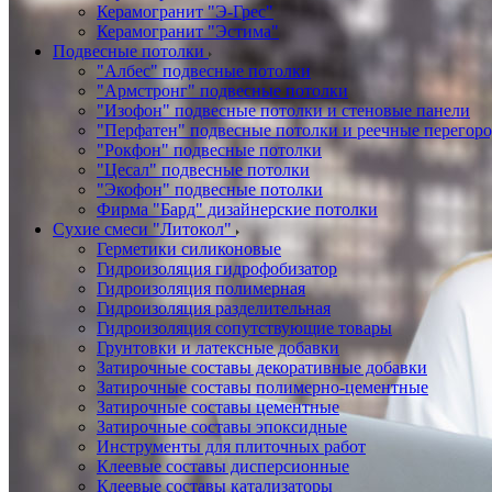
Керамогранит "Э-Грес"
Керамогранит "Эстима"
Подвесные потолки
"Албес" подвесные потолки
"Армстронг" подвесные потолки
"Изофон" подвесные потолки и стеновые панели
"Перфатен" подвесные потолки и реечные перегор
"Рокфон" подвесные потолки
"Цесал" подвесные потолки
"Экофон" подвесные потолки
Фирма "Бард" дизайнерские потолки
Сухие смеси "Литокол"
Герметики силиконовые
Гидроизоляция гидрофобизатор
Гидроизоляция полимерная
Гидроизоляция разделительная
Гидроизоляция сопутствующие товары
Грунтовки и латексные добавки
Затирочные составы декоративные добавки
Затирочные составы полимерно-цементные
Затирочные составы цементные
Затирочные составы эпоксидные
Инструменты для плиточных работ
Клеевые составы дисперсионные
Клеевые составы катализаторы