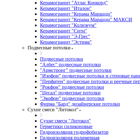
Керамогранит "Атлас Конкорд"
Керамогранит "Италон"
Керамогранит "Керама Марацци"
Керамогранит "Керама Марацци" МАКСИ
Керамогранит "Колизеум"
Керамогранит "Сити"
Керамогранит "Э-Грес"
Керамогранит "Эстима"
Подвесные потолки
Подвесные потолки
"Албес" подвесные потолки
"Армстронг" подвесные потолки
"Изофон" подвесные потолки и стеновые пан
"Перфатен" подвесные потолки и реечные пе
"Рокфон" подвесные потолки
"Цесал" подвесные потолки
"Экофон" подвесные потолки
Фирма "Бард" дизайнерские потолки
Сухие смеси "Литокол"
Сухие смеси "Литокол"
Герметики силиконовые
Гидроизоляция гидрофобизатор
Гидроизоляция полимерная