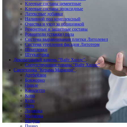
Клеевые составы цементные
Клеевые составы эпоксидные
Латексные добавки
Наливной пол комплексный
Очистка и уход за облицовкой
Ремонтные и защитные составы
Ровнители (стяжки) пола
Система выравнивания плитки Литолевел
Система утепления фасадов Литотерм
Шпатлевки
Штукатурки
Декоративный камень "Вайт Хиллс"
Сопутствующие товары "Вайт Хиллс"
Сантехника "Керама Марацци"
Артбейзин
Бонжорно
Гранде
Каналетто
Коно
Кубо
Лато
Лоджика
Маджика
Модула
Пиано