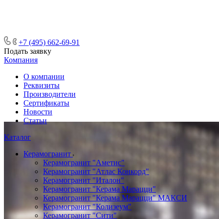
ᅠᅠᅠᅠᅠᅠᅠᅠᅠᅠᅠᅠᅠᅠᅠᅠᅠᅠᅠᅠᅠ ᅠᅠ
ᅠᅠᅠᅠᅠᅠᅠᅠᅠᅠᅠᅠᅠᅠ ᅠᅠᅠ
+7 (495) 662-69-91
Подать заявку
Компания
О компании
Реквизиты
Производители
Сертификаты
Новости
Статьи
Каталог
Керамогранит
Керамогранит "Аметис"
Керамогранит "Атлас Конкорд"
Керамогранит "Италон"
Керамогранит "Керама Марацци"
Керамогранит "Керама Марацци" МАКСИ
Керамогранит "Колизеум"
Керамогранит "Сити"