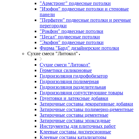
"Армстронг" подвесные потолки
"Изофон" подвесные потолки и стеновые
панели
"Перфатен" подвесные потолки и реечные
перегородки
"Рокфон" подвесные потолки
"Цесал" подвесные потолки
"Экофон" подвесные потолки
Фирма "Бард" дизайнерские потолки
Сухие смеси "Литокол"
Сухие смеси "Литокол"
Герметики силиконовые
Гидроизоляция гидрофобизатор
Гидроизоляция полимерная
Гидроизоляция разделительная
Гидроизоляция сопутствующие товары
Грунтовки и латексные добавки
Затирочные составы декоративные добавки
Затирочные составы полимерно-цементные
Затирочные составы цементные
Затирочные составы эпоксидные
Инструменты для плиточных работ
Клеевые составы дисперсионные
Клеевые составы катализаторы