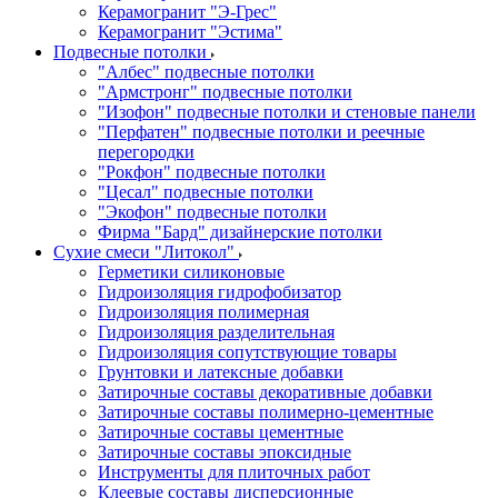
Керамогранит "Э-Грес"
Керамогранит "Эстима"
Подвесные потолки
"Албес" подвесные потолки
"Армстронг" подвесные потолки
"Изофон" подвесные потолки и стеновые панели
"Перфатен" подвесные потолки и реечные
перегородки
"Рокфон" подвесные потолки
"Цесал" подвесные потолки
"Экофон" подвесные потолки
Фирма "Бард" дизайнерские потолки
Сухие смеси "Литокол"
Герметики силиконовые
Гидроизоляция гидрофобизатор
Гидроизоляция полимерная
Гидроизоляция разделительная
Гидроизоляция сопутствующие товары
Грунтовки и латексные добавки
Затирочные составы декоративные добавки
Затирочные составы полимерно-цементные
Затирочные составы цементные
Затирочные составы эпоксидные
Инструменты для плиточных работ
Клеевые составы дисперсионные