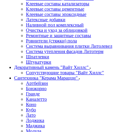
Клеевые составы катализаторы
Клеевые составы цементные
Клеевые составы эпоксидные
Латексные добавки
Наливной пол комплексный
Очистка и уход за облицовкой
Ремонтные и защитные составы
Ровнители (стяжки) пола
Система выравнивания плитки Литолевел
Система утепления фасадов Литотерм
Шпатлевки
Штукатурки
Декоративный камень "Вайт Хиллс"
Сопутствующие товары "Вайт Хиллс"
Сантехника "Керама Марацци"
Артбейзин
Бонжорно
Гранде
Каналетто
Коно
Кубо
Лато
Лоджика
Маджика
Модула