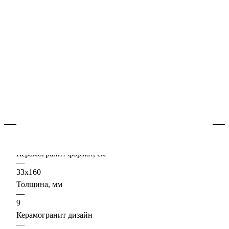
В наличии
Арт.
620070002144
Керамогранит "под-дерево" в интерьере придаёт уют и
комфорт, это невероятно практичный материал он
подходит для оформления как жилых, так и
коммерческих пространств.
Подробности
Характеристики
Керамогранит формат, см
—
33х160
Толщина, мм
—
9
Керамогранит дизайн
—