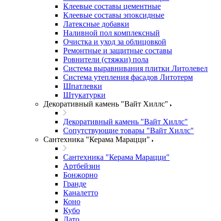
Клеевые составы цементные
Клеевые составы эпоксидные
Латексные добавки
Наливной пол комплексный
Очистка и уход за облицовкой
Ремонтные и защитные составы
Ровнители (стяжки) пола
Система выравнивания плитки Литолевел
Система утепления фасадов Литотерм
Шпатлевки
Штукатурки
Декоративный камень "Вайт Хиллс"
Декоративный камень "Вайт Хиллс"
Сопутствующие товары "Вайт Хиллс"
Сантехника "Керама Марацци"
Сантехника "Керама Марацци"
Артбейзин
Бонжорно
Гранде
Каналетто
Коно
Кубо
Лато