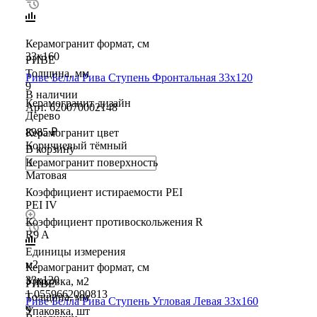
Керамогранит формат, см
33х160
РИВЕ
Толщина, мм
Риве Белла Рива Ступень Фронтальная 33х120
9
В наличии
Керамогранит дизайн
Арт.
620070002148
Дерево
8985 ₽
Керамогранит цвет
Коричневый тёмный
В корзину
Керамогранит поверхность
Матовая
Коэффициент истираемости PEI
PEI IV
Коэффициент противоскольжения R
R9 A
Единицы измерения
м2
Керамогранит формат, см
33х120
Упаковка, м2
РИВЕ
1.0559662090813
Толщина, мм
Риве Белла Рива Ступень Угловая Левая 33х160
9
Упаковка, шт