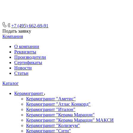
ᅠᅠᅠᅠᅠᅠᅠᅠᅠᅠᅠᅠᅠᅠᅠᅠᅠᅠᅠᅠᅠ ᅠᅠ
ᅠᅠᅠᅠᅠᅠᅠᅠᅠᅠᅠᅠᅠᅠ ᅠᅠᅠ
+7 (495) 662-69-91
Подать заявку
Компания
О компании
Реквизиты
Производители
Сертификаты
Новости
Статьи
Каталог
Керамогранит
Керамогранит "Аметис"
Керамогранит "Атлас Конкорд"
Керамогранит "Италон"
Керамогранит "Керама Марацци"
Керамогранит "Керама Марацци" МАКСИ
Керамогранит "Колизеум"
Керамогранит "Сити"