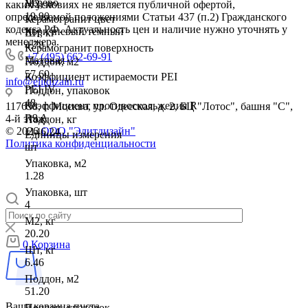
Дерево
М2, кг
каких условиях не является публичной офертой,
19.90
определяемой положениями Статьи 437 (п.2) Гражданского
Керамогранит цвет
кодекса РФ. Актуальность цен и наличие нужно уточнять у
Коричневый тёмный
Шт, кг
менеджера.
4.78
Керамогранит поверхность
+7 (495) 662-69-91
Матовая
Поддон, м2
57.60
Коэффициент истираемости PEI
info@elitdizain.ru
PEI IV
Поддон, упаковок
48
Коэффициент противоскольжения R
117638, г. Москва, ул. Одесская, д. 2, БЦ "Лотос", башня "С",
R9 A
4-й этаж
Поддон, кг
© 2026
ООО "Элитдизайн"
1146.24
Единицы измерения
Политика конфиденциальности
шт
Упаковка, м2
1.28
Упаковка, шт
4
М2, кг
20.20
0
Корзина
Шт, кг
6.46
Поддон, м2
51.20
Ваша корзина пуста
Поддон, упаковок