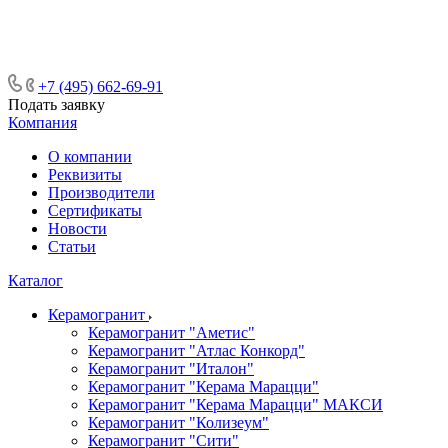
ᅠᅠᅠᅠᅠᅠᅠᅠᅠᅠᅠᅠᅠᅠᅠᅠᅠᅠᅠᅠᅠ ᅠᅠ
ᅠᅠᅠᅠᅠᅠᅠᅠᅠᅠᅠᅠᅠᅠ ᅠᅠᅠ
+7 (495) 662-69-91
Подать заявку
Компания
О компании
Реквизиты
Производители
Сертификаты
Новости
Статьи
Каталог
Керамогранит
Керамогранит "Аметис"
Керамогранит "Атлас Конкорд"
Керамогранит "Италон"
Керамогранит "Керама Марацци"
Керамогранит "Керама Марацци" МАКСИ
Керамогранит "Колизеум"
Керамогранит "Сити"