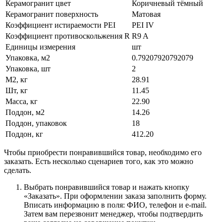
Керамогранит цвет
Коричневый тёмный
Керамогранит поверхность
Матовая
Коэффициент истираемости PEI
PEI IV
Коэффициент противоскольжения R
R9 A
Единицы измерения
шт
Упаковка, м2
0.79207920792079
Упаковка, шт
2
М2, кг
28.91
Шт, кг
11.45
Масса, кг
22.90
Поддон, м2
14.26
Поддон, упаковок
18
Поддон, кг
412.20
Чтобы приобрести понравившийся товар, необходимо его
заказать. Есть несколько сценариев того, как это можно
сделать.
Выбрать понравившийся товар и нажать кнопку
«Заказать». При оформлении заказа заполнить форму.
Вписать информацию в поля: ФИО, телефон и e-mail.
Затем вам перезвонит менеджер, чтобы подтвердить