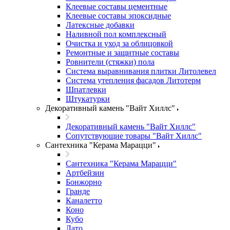
Клеевые составы цементные
Клеевые составы эпоксидные
Латексные добавки
Наливной пол комплексный
Очистка и уход за облицовкой
Ремонтные и защитные составы
Ровнители (стяжки) пола
Система выравнивания плитки Литолевел
Система утепления фасадов Литотерм
Шпатлевки
Штукатурки
Декоративный камень "Вайт Хиллс"
Декоративный камень "Вайт Хиллс"
Сопутствующие товары "Вайт Хиллс"
Сантехника "Керама Марацци"
Сантехника "Керама Марацци"
Артбейзин
Бонжорно
Гранде
Каналетто
Коно
Кубо
Лато