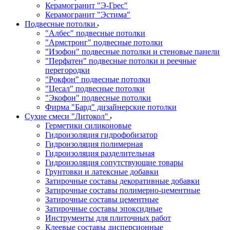
Керамогранит "Э-Грес"
Керамогранит "Эстима"
Подвесные потолки
"Албес" подвесные потолки
"Армстронг" подвесные потолки
"Изофон" подвесные потолки и стеновые панели
"Перфатен" подвесные потолки и реечные
перегородки
"Рокфон" подвесные потолки
"Цесал" подвесные потолки
"Экофон" подвесные потолки
Фирма "Бард" дизайнерские потолки
Сухие смеси "Литокол"
Герметики силиконовые
Гидроизоляция гидрофобизатор
Гидроизоляция полимерная
Гидроизоляция разделительная
Гидроизоляция сопутствующие товары
Грунтовки и латексные добавки
Затирочные составы декоративные добавки
Затирочные составы полимерно-цементные
Затирочные составы цементные
Затирочные составы эпоксидные
Инструменты для плиточных работ
Клеевые составы дисперсионные