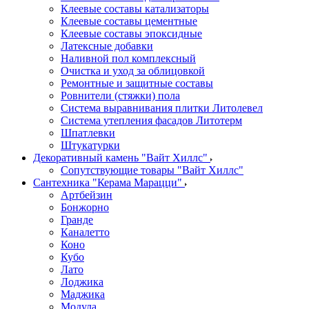
Клеевые составы катализаторы
Клеевые составы цементные
Клеевые составы эпоксидные
Латексные добавки
Наливной пол комплексный
Очистка и уход за облицовкой
Ремонтные и защитные составы
Ровнители (стяжки) пола
Система выравнивания плитки Литолевел
Система утепления фасадов Литотерм
Шпатлевки
Штукатурки
Декоративный камень "Вайт Хиллс"
Сопутствующие товары "Вайт Хиллс"
Сантехника "Керама Марацци"
Артбейзин
Бонжорно
Гранде
Каналетто
Коно
Кубо
Лато
Лоджика
Маджика
Модула