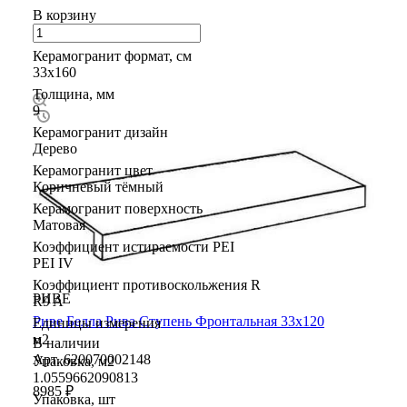
В корзину
Керамогранит формат, см
33х160
Толщина, мм
9
Керамогранит дизайн
Дерево
Керамогранит цвет
Коричневый тёмный
Керамогранит поверхность
Матовая
Коэффициент истираемости PEI
PEI IV
Коэффициент противоскольжения R
РИВЕ
R9 A
Риве Белла Рива Ступень Фронтальная 33х120
Единицы измерения
м2
В наличии
Арт.
620070002148
Упаковка, м2
1.0559662090813
8985 ₽
Упаковка, шт