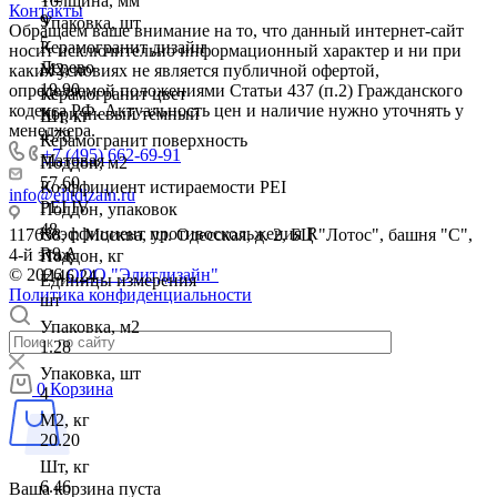
Толщина, мм
Контакты
9
Упаковка, шт
Обращаем ваше внимание на то, что данный интернет-сайт
5
Керамогранит дизайн
носит исключительно информационный характер и ни при
Дерево
М2, кг
каких условиях не является публичной офертой,
19.90
определяемой положениями Статьи 437 (п.2) Гражданского
Керамогранит цвет
кодекса РФ. Актуальность цен и наличие нужно уточнять у
Коричневый тёмный
Шт, кг
менеджера.
4.78
Керамогранит поверхность
+7 (495) 662-69-91
Матовая
Поддон, м2
57.60
Коэффициент истираемости PEI
info@elitdizain.ru
PEI IV
Поддон, упаковок
48
Коэффициент противоскольжения R
117638, г. Москва, ул. Одесская, д. 2, БЦ "Лотос", башня "С",
R9 A
4-й этаж
Поддон, кг
© 2026
ООО "Элитдизайн"
1146.24
Единицы измерения
Политика конфиденциальности
шт
Упаковка, м2
1.28
Упаковка, шт
0
Корзина
4
М2, кг
20.20
Шт, кг
6.46
Ваша корзина пуста