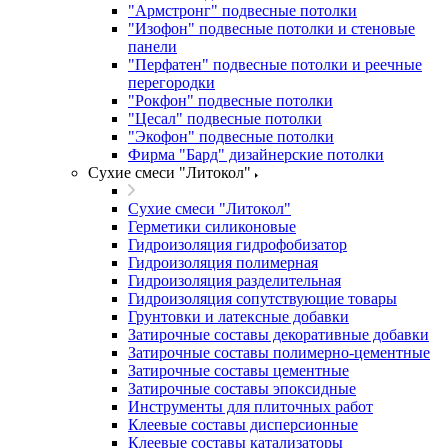
"Армстронг" подвесные потолки
"Изофон" подвесные потолки и стеновые
панели
"Перфатен" подвесные потолки и реечные
перегородки
"Рокфон" подвесные потолки
"Цесал" подвесные потолки
"Экофон" подвесные потолки
Фирма "Бард" дизайнерские потолки
Сухие смеси "Литокол"
Сухие смеси "Литокол"
Герметики силиконовые
Гидроизоляция гидрофобизатор
Гидроизоляция полимерная
Гидроизоляция разделительная
Гидроизоляция сопутствующие товары
Грунтовки и латексные добавки
Затирочные составы декоративные добавки
Затирочные составы полимерно-цементные
Затирочные составы цементные
Затирочные составы эпоксидные
Инструменты для плиточных работ
Клеевые составы дисперсионные
Клеевые составы катализаторы