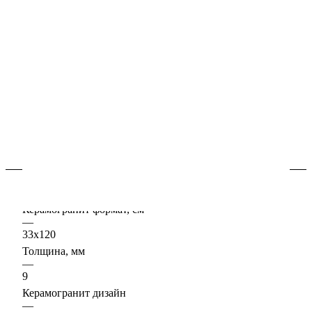
В наличии
Арт.
620070002148
Керамогранит "под-дерево" в интерьере придаёт уют и
комфорт, это невероятно практичный материал он
подходит для оформления как жилых, так и
коммерческих пространств.
Подробности
Характеристики
Керамогранит формат, см
—
33х120
Толщина, мм
—
9
Керамогранит дизайн
—