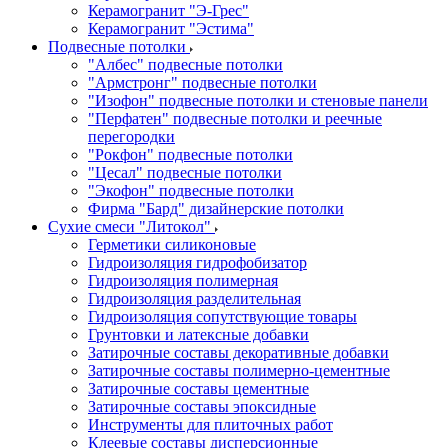
Керамогранит "Э-Грес"
Керамогранит "Эстима"
Подвесные потолки
"Албес" подвесные потолки
"Армстронг" подвесные потолки
"Изофон" подвесные потолки и стеновые панели
"Перфатен" подвесные потолки и реечные
перегородки
"Рокфон" подвесные потолки
"Цесал" подвесные потолки
"Экофон" подвесные потолки
Фирма "Бард" дизайнерские потолки
Сухие смеси "Литокол"
Герметики силиконовые
Гидроизоляция гидрофобизатор
Гидроизоляция полимерная
Гидроизоляция разделительная
Гидроизоляция сопутствующие товары
Грунтовки и латексные добавки
Затирочные составы декоративные добавки
Затирочные составы полимерно-цементные
Затирочные составы цементные
Затирочные составы эпоксидные
Инструменты для плиточных работ
Клеевые составы дисперсионные