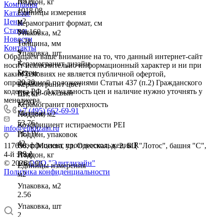
R9 A
Поддон, кг
Компания
1018.08
Единицы измерения
Каталог
м2
Цены
Керамогранит формат, см
Статьи
80х160
Упаковка, м2
Новости
1.28
Толщина, мм
Контакты
9
Упаковка, шт
Обращаем ваше внимание на то, что данный интернет-сайт
2
Керамогранит дизайн
носит исключительно информационный характер и ни при
Бетон
М2, кг
каких условиях не является публичной офертой,
20.20
определяемой положениями Статьи 437 (п.2) Гражданского
Керамогранит цвет
кодекса РФ. Актуальность цен и наличие нужно уточнять у
Светло-бежевый
Шт, кг
менеджера.
12.93
Керамогранит поверхность
+7 (495) 662-69-91
Матовая
Поддон, м2
53.76
Коэффициент истираемости PEI
info@elitdizain.ru
PEI IV
Поддон, упаковок
42
Коэффициент противоскольжения R
117638, г. Москва, ул. Одесская, д. 2, БЦ "Лотос", башня "С",
R9 A
4-й этаж
Поддон, кг
© 2026
ООО "Элитдизайн"
1085.95
Единицы измерения
Политика конфиденциальности
м2
Упаковка, м2
2.56
Упаковка, шт
2