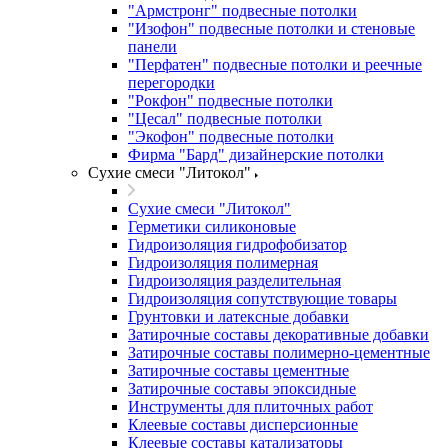
"Армстронг" подвесные потолки
"Изофон" подвесные потолки и стеновые
панели
"Перфатен" подвесные потолки и реечные
перегородки
"Рокфон" подвесные потолки
"Цесал" подвесные потолки
"Экофон" подвесные потолки
Фирма "Бард" дизайнерские потолки
Сухие смеси "Литокол"
Сухие смеси "Литокол"
Герметики силиконовые
Гидроизоляция гидрофобизатор
Гидроизоляция полимерная
Гидроизоляция разделительная
Гидроизоляция сопутствующие товары
Грунтовки и латексные добавки
Затирочные составы декоративные добавки
Затирочные составы полимерно-цементные
Затирочные составы цементные
Затирочные составы эпоксидные
Инструменты для плиточных работ
Клеевые составы дисперсионные
Клеевые составы катализаторы