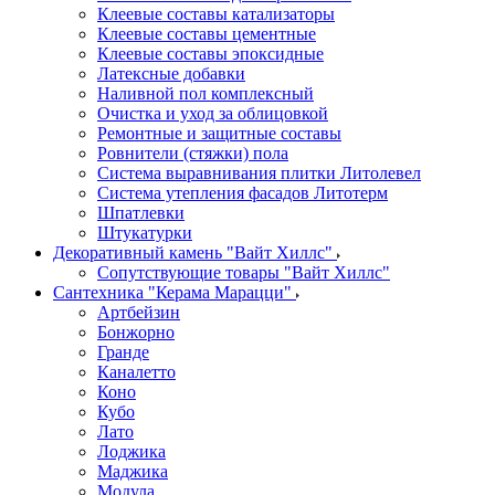
Клеевые составы катализаторы
Клеевые составы цементные
Клеевые составы эпоксидные
Латексные добавки
Наливной пол комплексный
Очистка и уход за облицовкой
Ремонтные и защитные составы
Ровнители (стяжки) пола
Система выравнивания плитки Литолевел
Система утепления фасадов Литотерм
Шпатлевки
Штукатурки
Декоративный камень "Вайт Хиллс"
Сопутствующие товары "Вайт Хиллс"
Сантехника "Керама Марацци"
Артбейзин
Бонжорно
Гранде
Каналетто
Коно
Кубо
Лато
Лоджика
Маджика
Модула