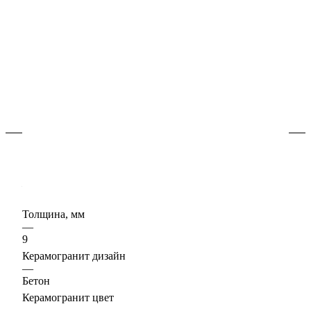
В наличии
Арт.
620070802235
Керамогранит "бетон / цемент" - цвета в коллекции
нейтральные, помогут создать ощущение спокойствия
и гармонии, расслабляют и позволяют отдохнуть.
Характеристики
Керамогранит формат, см
—
33х80
Толщина, мм
—
9
Керамогранит дизайн
—
Бетон
Керамогранит цвет
—