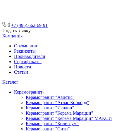
ᅠᅠᅠᅠᅠᅠᅠᅠᅠᅠᅠᅠᅠᅠᅠᅠᅠᅠᅠᅠᅠ ᅠᅠ
ᅠᅠᅠᅠᅠᅠᅠᅠᅠᅠᅠᅠᅠᅠ ᅠᅠᅠ
+7 (495) 662-69-91
Подать заявку
Компания
О компании
Реквизиты
Производители
Сертификаты
Новости
Статьи
Каталог
Керамогранит
Керамогранит "Аметис"
Керамогранит "Атлас Конкорд"
Керамогранит "Италон"
Керамогранит "Керама Марацци"
Керамогранит "Керама Марацци" МАКСИ
Керамогранит "Колизеум"
Керамогранит "Сити"