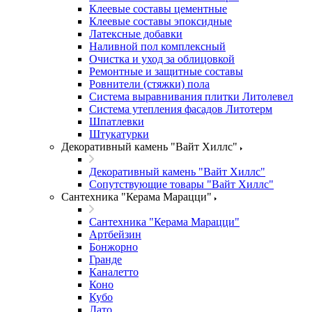
Клеевые составы цементные
Клеевые составы эпоксидные
Латексные добавки
Наливной пол комплексный
Очистка и уход за облицовкой
Ремонтные и защитные составы
Ровнители (стяжки) пола
Система выравнивания плитки Литолевел
Система утепления фасадов Литотерм
Шпатлевки
Штукатурки
Декоративный камень "Вайт Хиллс"
Декоративный камень "Вайт Хиллс"
Сопутствующие товары "Вайт Хиллс"
Сантехника "Керама Марацци"
Сантехника "Керама Марацци"
Артбейзин
Бонжорно
Гранде
Каналетто
Коно
Кубо
Лато