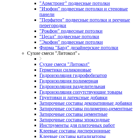
"Армстронг" подвесные потолки
"Изофон" подвесные потолки и стеновые
панели
"Перфатен" подвесные потолки и реечные
перегородки
"Рокфон" подвесные потолки
"Цесал" подвесные потолки
"Экофон" подвесные потолки
Фирма "Бард" дизайнерские потолки
Сухие смеси "Литокол"
Сухие смеси "Литокол"
Герметики силиконовые
Гидроизоляция гидрофобизатор
Гидроизоляция полимерная
Гидроизоляция разделительная
Гидроизоляция сопутствующие товары
Грунтовки и латексные добавки
Затирочные составы декоративные добавки
Затирочные составы полимерно-цементные
Затирочные составы цементные
Затирочные составы эпоксидные
Инструменты для плиточных работ
Клеевые составы дисперсионные
Клеевые составы катализаторы