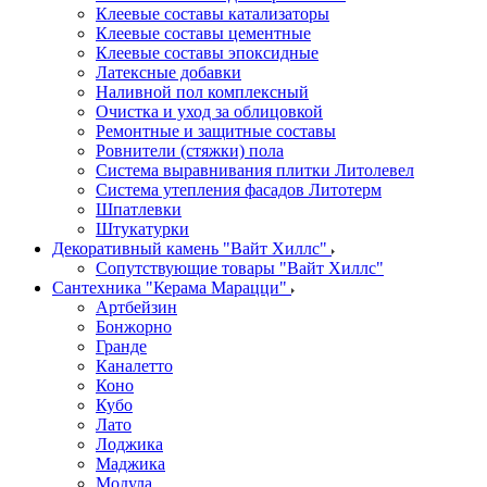
Клеевые составы катализаторы
Клеевые составы цементные
Клеевые составы эпоксидные
Латексные добавки
Наливной пол комплексный
Очистка и уход за облицовкой
Ремонтные и защитные составы
Ровнители (стяжки) пола
Система выравнивания плитки Литолевел
Система утепления фасадов Литотерм
Шпатлевки
Штукатурки
Декоративный камень "Вайт Хиллс"
Сопутствующие товары "Вайт Хиллс"
Сантехника "Керама Марацци"
Артбейзин
Бонжорно
Гранде
Каналетто
Коно
Кубо
Лато
Лоджика
Маджика
Модула