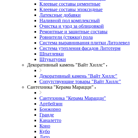
Клеевые составы цементные
Клеевые составы эпоксидные
Латексные добавки
Наливной пол комплексный
Очистка и уход за облицовкой
Ремонтные и защитные составы
Ровнители (стяжки) пола
Система выравнивания плитки Литолевел
Система утепления фасадов Литотерм
Шпатлевки
Штукатурки
Декоративный камень "Вайт Хиллс"
Декоративный камень "Вайт Хиллс"
Сопутствующие товары "Вайт Хиллс"
Сантехника "Керама Марацци"
Сантехника "Керама Марацци"
Артбейзин
Бонжорно
Гранде
Каналетто
Коно
Кубо
Лато