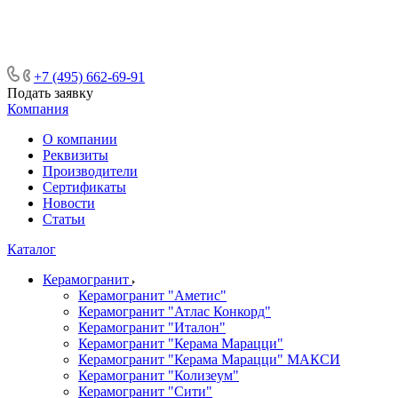
ᅠᅠᅠᅠᅠᅠᅠᅠᅠᅠᅠᅠᅠᅠᅠᅠᅠᅠᅠᅠᅠ ᅠᅠ
ᅠᅠᅠᅠᅠᅠᅠᅠᅠᅠᅠᅠᅠᅠ ᅠᅠᅠ
+7 (495) 662-69-91
Подать заявку
Компания
О компании
Реквизиты
Производители
Сертификаты
Новости
Статьи
Каталог
Керамогранит
Керамогранит "Аметис"
Керамогранит "Атлас Конкорд"
Керамогранит "Италон"
Керамогранит "Керама Марацци"
Керамогранит "Керама Марацци" МАКСИ
Керамогранит "Колизеум"
Керамогранит "Сити"