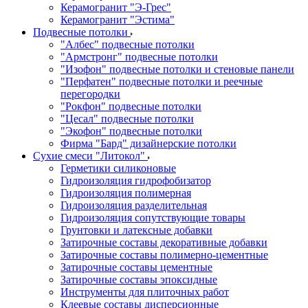
Керамогранит "Э-Грес"
Керамогранит "Эстима"
Подвесные потолки
"Албес" подвесные потолки
"Армстронг" подвесные потолки
"Изофон" подвесные потолки и стеновые панели
"Перфатен" подвесные потолки и реечные
перегородки
"Рокфон" подвесные потолки
"Цесал" подвесные потолки
"Экофон" подвесные потолки
Фирма "Бард" дизайнерские потолки
Сухие смеси "Литокол"
Герметики силиконовые
Гидроизоляция гидрофобизатор
Гидроизоляция полимерная
Гидроизоляция разделительная
Гидроизоляция сопутствующие товары
Грунтовки и латексные добавки
Затирочные составы декоративные добавки
Затирочные составы полимерно-цементные
Затирочные составы цементные
Затирочные составы эпоксидные
Инструменты для плиточных работ
Клеевые составы дисперсионные