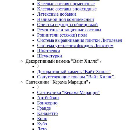
Клеевые составы цементные
Клеевые составы эпоксидные
Латексные добавки
Наливной пол комплексный
Очистка и уход за облицовкой
Ремонтные и защитные составы
Ровнители (стяжки) пола
Система выравнивания плитки Литолевел
Система утепления фасадов Литотерм
Шпатлевки
Штукатурки
Декоративный камень "Вайт Хиллс"
Декоративный камень "Вайт Хиллс"
Сопутствующие товары "Вайт Хиллс"
Сантехника "Керама Марацци"
Сантехника "Керама Марацци"
Артбейзин
Бонжорно
Гранде
Каналетто
Коно
Кубо
Лато