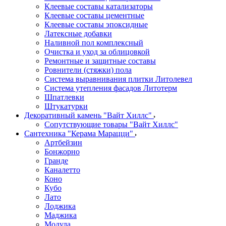
Клеевые составы катализаторы
Клеевые составы цементные
Клеевые составы эпоксидные
Латексные добавки
Наливной пол комплексный
Очистка и уход за облицовкой
Ремонтные и защитные составы
Ровнители (стяжки) пола
Система выравнивания плитки Литолевел
Система утепления фасадов Литотерм
Шпатлевки
Штукатурки
Декоративный камень "Вайт Хиллс"
Сопутствующие товары "Вайт Хиллс"
Сантехника "Керама Марацци"
Артбейзин
Бонжорно
Гранде
Каналетто
Коно
Кубо
Лато
Лоджика
Маджика
Модула