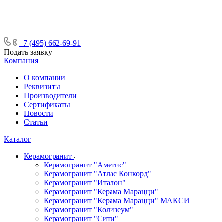
ᅠᅠᅠᅠᅠᅠᅠᅠᅠᅠᅠᅠᅠᅠᅠᅠᅠᅠᅠᅠᅠ ᅠᅠ
ᅠᅠᅠᅠᅠᅠᅠᅠᅠᅠᅠᅠᅠᅠ ᅠᅠᅠ
+7 (495) 662-69-91
Подать заявку
Компания
О компании
Реквизиты
Производители
Сертификаты
Новости
Статьи
Каталог
Керамогранит
Керамогранит "Аметис"
Керамогранит "Атлас Конкорд"
Керамогранит "Италон"
Керамогранит "Керама Марацци"
Керамогранит "Керама Марацци" МАКСИ
Керамогранит "Колизеум"
Керамогранит "Сити"