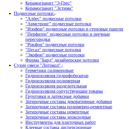
Керамогранит "Э-Грес"
Керамогранит "Эстима"
Подвесные потолки
"Албес" подвесные потолки
"Армстронг" подвесные потолки
"Изофон" подвесные потолки и стеновые панели
"Перфатен" подвесные потолки и реечные
перегородки
"Рокфон" подвесные потолки
"Цесал" подвесные потолки
"Экофон" подвесные потолки
Фирма "Бард" дизайнерские потолки
Сухие смеси "Литокол"
Герметики силиконовые
Гидроизоляция гидрофобизатор
Гидроизоляция полимерная
Гидроизоляция разделительная
Гидроизоляция сопутствующие товары
Грунтовки и латексные добавки
Затирочные составы декоративные добавки
Затирочные составы полимерно-цементные
Затирочные составы цементные
Затирочные составы эпоксидные
Инструменты для плиточных работ
Клеевые составы дисперсионные