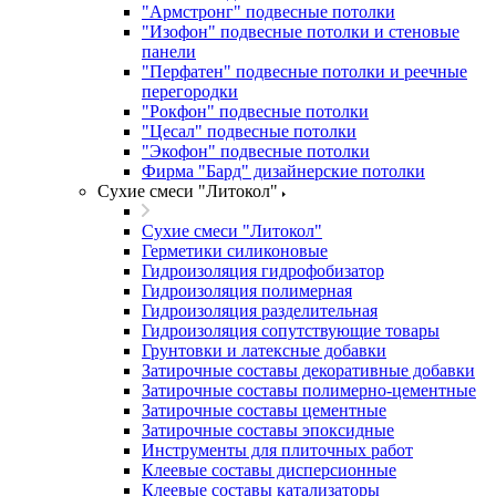
"Армстронг" подвесные потолки
"Изофон" подвесные потолки и стеновые
панели
"Перфатен" подвесные потолки и реечные
перегородки
"Рокфон" подвесные потолки
"Цесал" подвесные потолки
"Экофон" подвесные потолки
Фирма "Бард" дизайнерские потолки
Сухие смеси "Литокол"
Сухие смеси "Литокол"
Герметики силиконовые
Гидроизоляция гидрофобизатор
Гидроизоляция полимерная
Гидроизоляция разделительная
Гидроизоляция сопутствующие товары
Грунтовки и латексные добавки
Затирочные составы декоративные добавки
Затирочные составы полимерно-цементные
Затирочные составы цементные
Затирочные составы эпоксидные
Инструменты для плиточных работ
Клеевые составы дисперсионные
Клеевые составы катализаторы