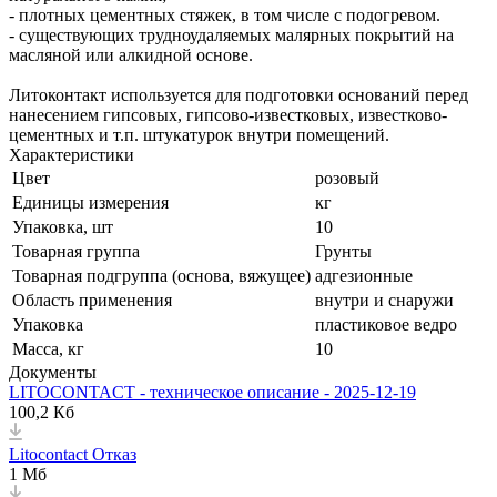
- плотных цементных стяжек, в том числе с подогревом.
- существующих трудноудаляемых малярных покрытий на
масляной или алкидной основе.
Литоконтакт используется для подготовки оснований перед
нанесением гипсовых, гипсово-известковых, известково-
цементных и т.п. штукатурок внутри помещений.
Характеристики
Цвет
розовый
Единицы измерения
кг
Упаковка, шт
10
Товарная группа
Грунты
Товарная подгруппа (основа, вяжущее)
адгезионные
Область применения
внутри и снаружи
Упаковка
пластиковое ведро
Масса, кг
10
Документы
LITOСONTACT - техническое описание - 2025-12-19
100,2 Кб
Litocontact Отказ
1 Мб