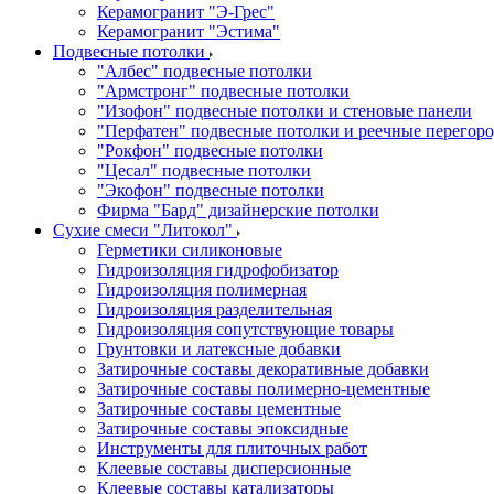
Керамогранит "Э-Грес"
Керамогранит "Эстима"
Подвесные потолки
"Албес" подвесные потолки
"Армстронг" подвесные потолки
"Изофон" подвесные потолки и стеновые панели
"Перфатен" подвесные потолки и реечные перегор
"Рокфон" подвесные потолки
"Цесал" подвесные потолки
"Экофон" подвесные потолки
Фирма "Бард" дизайнерские потолки
Сухие смеси "Литокол"
Герметики силиконовые
Гидроизоляция гидрофобизатор
Гидроизоляция полимерная
Гидроизоляция разделительная
Гидроизоляция сопутствующие товары
Грунтовки и латексные добавки
Затирочные составы декоративные добавки
Затирочные составы полимерно-цементные
Затирочные составы цементные
Затирочные составы эпоксидные
Инструменты для плиточных работ
Клеевые составы дисперсионные
Клеевые составы катализаторы