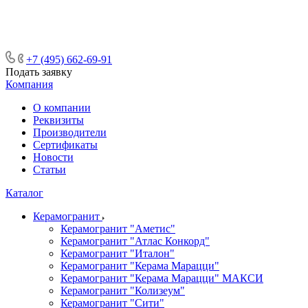
ᅠᅠᅠᅠᅠᅠᅠᅠᅠᅠᅠᅠᅠᅠᅠᅠᅠᅠᅠᅠᅠ ᅠᅠ
ᅠᅠᅠᅠᅠᅠᅠᅠᅠᅠᅠᅠᅠᅠ ᅠᅠᅠ
+7 (495) 662-69-91
Подать заявку
Компания
О компании
Реквизиты
Производители
Сертификаты
Новости
Статьи
Каталог
Керамогранит
Керамогранит "Аметис"
Керамогранит "Атлас Конкорд"
Керамогранит "Италон"
Керамогранит "Керама Марацци"
Керамогранит "Керама Марацци" МАКСИ
Керамогранит "Колизеум"
Керамогранит "Сити"