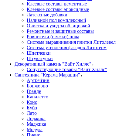
Клеевые составы цементные
Клеевые составы эпоксидные
Латексные добавки
Наливной пол комплексный
Очистка и уход за облицовкой
Ремонтные и защитные составы
Ровнители (стяжки) пола
Система выравнивания плитки Литолевел
Система утепления фасадов Литотерм
Шпатлевки
Штукатурки
Декоративный камень "Вайт Хиллс"
Сопутствующие товары "Вайт Хиллс"
Сантехника "Керама Марацци"
Артбейзин
Бонжорно
Гранде
Каналетто
Коно
Кубо
Лато
Лоджика
Маджика
Модула
Пиано