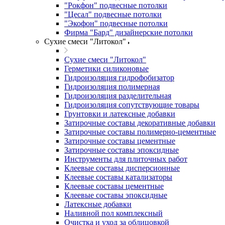
"Рокфон" подвесные потолки
"Цесал" подвесные потолки
"Экофон" подвесные потолки
Фирма "Бард" дизайнерские потолки
Сухие смеси "Литокол"
Сухие смеси "Литокол"
Герметики силиконовые
Гидроизоляция гидрофобизатор
Гидроизоляция полимерная
Гидроизоляция разделительная
Гидроизоляция сопутствующие товары
Грунтовки и латексные добавки
Затирочные составы декоративные добавки
Затирочные составы полимерно-цементные
Затирочные составы цементные
Затирочные составы эпоксидные
Инструменты для плиточных работ
Клеевые составы дисперсионные
Клеевые составы катализаторы
Клеевые составы цементные
Клеевые составы эпоксидные
Латексные добавки
Наливной пол комплексный
Очистка и уход за облицовкой