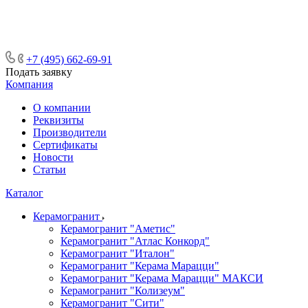
ᅠᅠᅠᅠᅠᅠᅠᅠᅠᅠᅠᅠᅠᅠᅠᅠᅠᅠᅠᅠᅠ ᅠᅠ
ᅠᅠᅠᅠᅠᅠᅠᅠᅠᅠᅠᅠᅠᅠ ᅠᅠᅠ
+7 (495) 662-69-91
Подать заявку
Компания
О компании
Реквизиты
Производители
Сертификаты
Новости
Статьи
Каталог
Керамогранит
Керамогранит "Аметис"
Керамогранит "Атлас Конкорд"
Керамогранит "Италон"
Керамогранит "Керама Марацци"
Керамогранит "Керама Марацци" МАКСИ
Керамогранит "Колизеум"
Керамогранит "Сити"