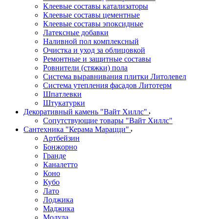
Клеевые составы катализаторы
Клеевые составы цементные
Клеевые составы эпоксидные
Латексные добавки
Наливной пол комплексный
Очистка и уход за облицовкой
Ремонтные и защитные составы
Ровнители (стяжки) пола
Система выравнивания плитки Литолевел
Система утепления фасадов Литотерм
Шпатлевки
Штукатурки
Декоративный камень "Вайт Хиллс"
Сопутствующие товары "Вайт Хиллс"
Сантехника "Керама Марацци"
Артбейзин
Бонжорно
Гранде
Каналетто
Коно
Кубо
Лато
Лоджика
Маджика
Модула