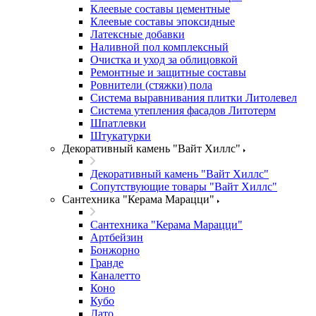
Клеевые составы цементные
Клеевые составы эпоксидные
Латексные добавки
Наливной пол комплексный
Очистка и уход за облицовкой
Ремонтные и защитные составы
Ровнители (стяжки) пола
Система выравнивания плитки Литолевел
Система утепления фасадов Литотерм
Шпатлевки
Штукатурки
Декоративный камень "Вайт Хиллс"
Декоративный камень "Вайт Хиллс"
Сопутствующие товары "Вайт Хиллс"
Сантехника "Керама Марацци"
Сантехника "Керама Марацци"
Артбейзин
Бонжорно
Гранде
Каналетто
Коно
Кубо
Лато