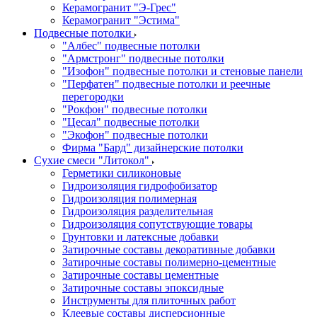
Керамогранит "Э-Грес"
Керамогранит "Эстима"
Подвесные потолки
"Албес" подвесные потолки
"Армстронг" подвесные потолки
"Изофон" подвесные потолки и стеновые панели
"Перфатен" подвесные потолки и реечные
перегородки
"Рокфон" подвесные потолки
"Цесал" подвесные потолки
"Экофон" подвесные потолки
Фирма "Бард" дизайнерские потолки
Сухие смеси "Литокол"
Герметики силиконовые
Гидроизоляция гидрофобизатор
Гидроизоляция полимерная
Гидроизоляция разделительная
Гидроизоляция сопутствующие товары
Грунтовки и латексные добавки
Затирочные составы декоративные добавки
Затирочные составы полимерно-цементные
Затирочные составы цементные
Затирочные составы эпоксидные
Инструменты для плиточных работ
Клеевые составы дисперсионные