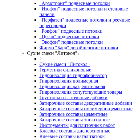
"Армстронг" подвесные потолки
"Изофон" подвесные потолки и стеновые
панели
"Перфатен" подвесные потолки и реечные
перегородки
"Рокфон" подвесные потолки
"Цесал" подвесные потолки
"Экофон" подвесные потолки
Фирма "Бард" дизайнерские потолки
Сухие смеси "Литокол"
Сухие смеси "Литокол"
Герметики силиконовые
Гидроизоляция гидрофобизатор
Гидроизоляция полимерная
Гидроизоляция разделительная
Гидроизоляция сопутствующие товары
Грунтовки и латексные добавки
Затирочные составы декоративные добавки
Затирочные составы полимерно-цементные
Затирочные составы цементные
Затирочные составы эпоксидные
Инструменты для плиточных работ
Клеевые составы дисперсионные
Клеевые составы катализаторы