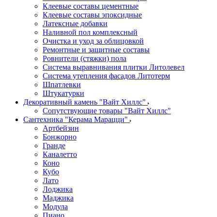
Клеевые составы цементные
Клеевые составы эпоксидные
Латексные добавки
Наливной пол комплексный
Очистка и уход за облицовкой
Ремонтные и защитные составы
Ровнители (стяжки) пола
Система выравнивания плитки Литолевел
Система утепления фасадов Литотерм
Шпатлевки
Штукатурки
Декоративный камень "Вайт Хиллс"
Сопутствующие товары "Вайт Хиллс"
Сантехника "Керама Марацци"
Артбейзин
Бонжорно
Гранде
Каналетто
Коно
Кубо
Лато
Лоджика
Маджика
Модула
Пиано