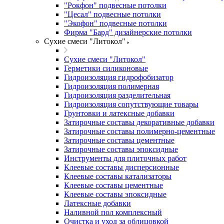
"Рокфон" подвесные потолки
"Цесал" подвесные потолки
"Экофон" подвесные потолки
Фирма "Бард" дизайнерские потолки
Сухие смеси "Литокол"
Сухие смеси "Литокол"
Герметики силиконовые
Гидроизоляция гидрофобизатор
Гидроизоляция полимерная
Гидроизоляция разделительная
Гидроизоляция сопутствующие товары
Грунтовки и латексные добавки
Затирочные составы декоративные добавки
Затирочные составы полимерно-цементные
Затирочные составы цементные
Затирочные составы эпоксидные
Инструменты для плиточных работ
Клеевые составы дисперсионные
Клеевые составы катализаторы
Клеевые составы цементные
Клеевые составы эпоксидные
Латексные добавки
Наливной пол комплексный
Очистка и уход за облицовкой