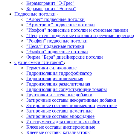
Керамогранит "Э-Грес"
Керамогранит "Эстима"
Подвесные потолки
"Албес" подвесные потолки
"Армстронг" подвесные потолки
"Изофон" подвесные потолки и стеновые панели
"Перфатен" подвесные потолки и реечные перегор
"Рокфон" подвесные потолки
"Цесал" подвесные потолки
"Экофон" подвесные потолки
Фирма "Бард" дизайнерские потолки
Сухие смеси "Литокол"
Герметики силиконовые
Гидроизоляция гидрофобизатор
Гидроизоляция полимерная
Гидроизоляция разделительная
Гидроизоляция сопутствующие товары
Грунтовки и латексные добавки
Затирочные составы декоративные добавки
Затирочные составы полимерно-цементные
Затирочные составы цементные
Затирочные составы эпоксидные
Инструменты для плиточных работ
Клеевые составы дисперсионные
Клеевые составы катализаторы