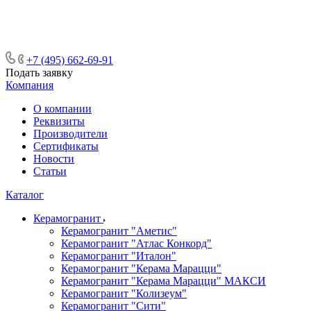
ᅠᅠᅠᅠᅠᅠᅠᅠᅠᅠᅠᅠᅠᅠᅠᅠᅠᅠᅠᅠᅠ ᅠᅠ
ᅠᅠᅠᅠᅠᅠᅠᅠᅠᅠᅠᅠᅠᅠ ᅠᅠᅠ
+7 (495) 662-69-91
Подать заявку
Компания
О компании
Реквизиты
Производители
Сертификаты
Новости
Статьи
Каталог
Керамогранит
Керамогранит "Аметис"
Керамогранит "Атлас Конкорд"
Керамогранит "Италон"
Керамогранит "Керама Марацци"
Керамогранит "Керама Марацци" МАКСИ
Керамогранит "Колизеум"
Керамогранит "Сити"