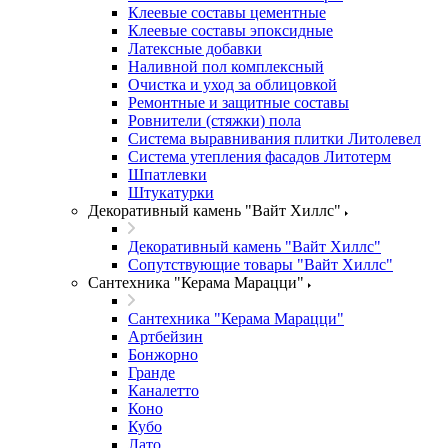
Клеевые составы цементные
Клеевые составы эпоксидные
Латексные добавки
Наливной пол комплексный
Очистка и уход за облицовкой
Ремонтные и защитные составы
Ровнители (стяжки) пола
Система выравнивания плитки Литолевел
Система утепления фасадов Литотерм
Шпатлевки
Штукатурки
Декоративный камень "Вайт Хиллс"
Декоративный камень "Вайт Хиллс"
Сопутствующие товары "Вайт Хиллс"
Сантехника "Керама Марацци"
Сантехника "Керама Марацци"
Артбейзин
Бонжорно
Гранде
Каналетто
Коно
Кубо
Лато