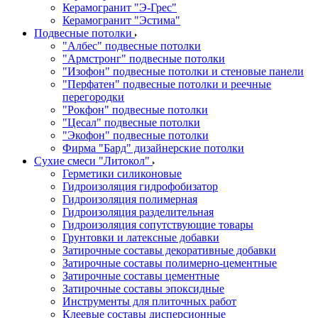
Керамогранит "Э-Грес"
Керамогранит "Эстима"
Подвесные потолки
"Албес" подвесные потолки
"Армстронг" подвесные потолки
"Изофон" подвесные потолки и стеновые панели
"Перфатен" подвесные потолки и реечные
перегородки
"Рокфон" подвесные потолки
"Цесал" подвесные потолки
"Экофон" подвесные потолки
Фирма "Бард" дизайнерские потолки
Сухие смеси "Литокол"
Герметики силиконовые
Гидроизоляция гидрофобизатор
Гидроизоляция полимерная
Гидроизоляция разделительная
Гидроизоляция сопутствующие товары
Грунтовки и латексные добавки
Затирочные составы декоративные добавки
Затирочные составы полимерно-цементные
Затирочные составы цементные
Затирочные составы эпоксидные
Инструменты для плиточных работ
Клеевые составы дисперсионные