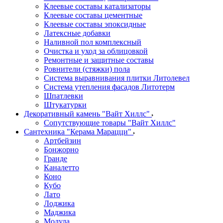
Клеевые составы катализаторы
Клеевые составы цементные
Клеевые составы эпоксидные
Латексные добавки
Наливной пол комплексный
Очистка и уход за облицовкой
Ремонтные и защитные составы
Ровнители (стяжки) пола
Система выравнивания плитки Литолевел
Система утепления фасадов Литотерм
Шпатлевки
Штукатурки
Декоративный камень "Вайт Хиллс"
Сопутствующие товары "Вайт Хиллс"
Сантехника "Керама Марацци"
Артбейзин
Бонжорно
Гранде
Каналетто
Коно
Кубо
Лато
Лоджика
Маджика
Модула