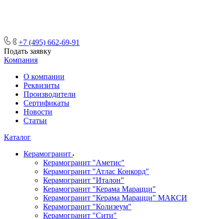
ᅠᅠᅠᅠᅠᅠᅠᅠᅠᅠᅠᅠᅠᅠᅠᅠᅠᅠᅠᅠᅠ ᅠᅠ
ᅠᅠᅠᅠᅠᅠᅠᅠᅠᅠᅠᅠᅠᅠ ᅠᅠᅠ
+7 (495) 662-69-91
Подать заявку
Компания
О компании
Реквизиты
Производители
Сертификаты
Новости
Статьи
Каталог
Керамогранит
Керамогранит "Аметис"
Керамогранит "Атлас Конкорд"
Керамогранит "Италон"
Керамогранит "Керама Марацци"
Керамогранит "Керама Марацци" МАКСИ
Керамогранит "Колизеум"
Керамогранит "Сити"