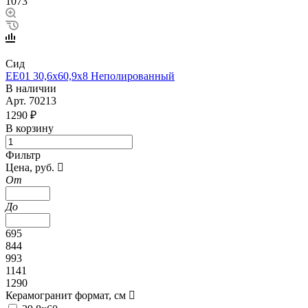
1073
Сид
EE01 30,6х60,9х8 Неполированный
В наличии
Арт.
70213
1290 ₽
В корзину
Фильтр
Цена, руб.
От
До
695
844
993
1141
1290
Керамогранит формат, см