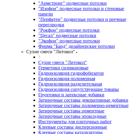
"Армстронг" подвесные потолки
"Изофон" подвесные потолки и стеновые
панели
"Перфатен" подвесные потолки и реечные
перегородки
"Рокфон" подвесные потолки
"Цесал" подвесные потолки
"Экофон" подвесные потолки
Фирма "Бард" дизайнерские потолки
Сухие смеси "Литокол"
Сухие смеси "Литокол"
Герметики силиконовые
Гидроизоляция гидрофобизатор
Гидроизоляция полимерная
Гидроизоляция разделительная
Гидроизоляция сопутствующие товары
Грунтовки и латексные добавки
Затирочные составы декоративные добавки
Затирочные составы полимерно-цементные
Затирочные составы цементные
Затирочные составы эпоксидные
Инструменты для плиточных работ
Клеевые составы дисперсионные
Клеевые составы катализаторы