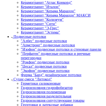
Керамогранит "Атлас Конкорд"
Керамогранит "Италон"
Керамогранит "Керама Марацци"
Керамогранит "Керама Марацци" МАКСИ
Керамогранит "Колизеум"
Керамогранит "Сити"
Керамогранит "Э-Грес"
Керамогранит "Эстима"
Подвесные потолки
"Албес" подвесные потолки
"Армстронг" подвесные потолки
"Изофон" подвесные потолки и стеновые панели
"Перфатен" подвесные потолки и реечные
перегородки
"Рокфон" подвесные потолки
"Цесал" подвесные потолки
"Экофон" подвесные потолки
Фирма "Бард" дизайнерские потолки
Сухие смеси "Литокол"
Герметики силиконовые
Гидроизоляция гидрофобизатор
Гидроизоляция полимерная
Гидроизоляция разделительная
Гидроизоляция сопутствующие товары
Грунтовки и латексные добавки