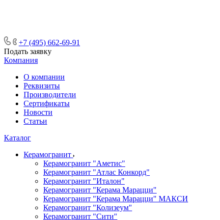
ᅠᅠᅠᅠᅠᅠᅠᅠᅠᅠᅠᅠᅠᅠᅠᅠᅠᅠᅠᅠᅠ ᅠᅠ
ᅠᅠᅠᅠᅠᅠᅠᅠᅠᅠᅠᅠᅠᅠ ᅠᅠᅠ
+7 (495) 662-69-91
Подать заявку
Компания
О компании
Реквизиты
Производители
Сертификаты
Новости
Статьи
Каталог
Керамогранит
Керамогранит "Аметис"
Керамогранит "Атлас Конкорд"
Керамогранит "Италон"
Керамогранит "Керама Марацци"
Керамогранит "Керама Марацци" МАКСИ
Керамогранит "Колизеум"
Керамогранит "Сити"