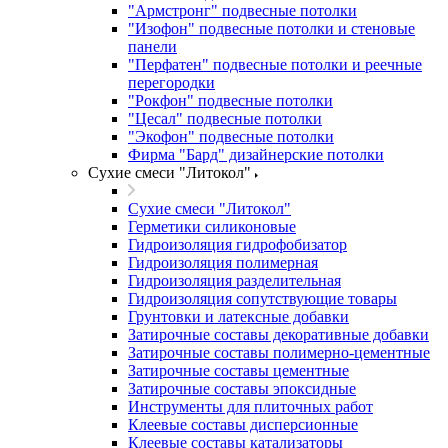
"Армстронг" подвесные потолки
"Изофон" подвесные потолки и стеновые
панели
"Перфатен" подвесные потолки и реечные
перегородки
"Рокфон" подвесные потолки
"Цесал" подвесные потолки
"Экофон" подвесные потолки
Фирма "Бард" дизайнерские потолки
Сухие смеси "Литокол"
Сухие смеси "Литокол"
Герметики силиконовые
Гидроизоляция гидрофобизатор
Гидроизоляция полимерная
Гидроизоляция разделительная
Гидроизоляция сопутствующие товары
Грунтовки и латексные добавки
Затирочные составы декоративные добавки
Затирочные составы полимерно-цементные
Затирочные составы цементные
Затирочные составы эпоксидные
Инструменты для плиточных работ
Клеевые составы дисперсионные
Клеевые составы катализаторы