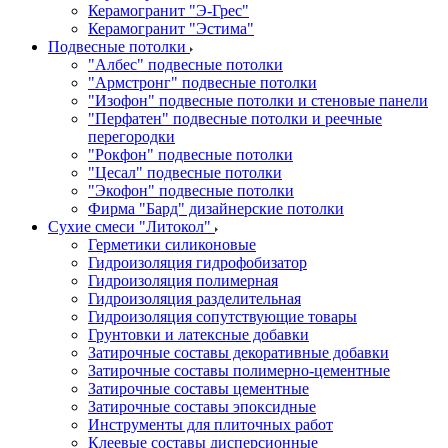
Керамогранит "Э-Грес"
Керамогранит "Эстима"
Подвесные потолки
"Албес" подвесные потолки
"Армстронг" подвесные потолки
"Изофон" подвесные потолки и стеновые панели
"Перфатен" подвесные потолки и реечные
перегородки
"Рокфон" подвесные потолки
"Цесал" подвесные потолки
"Экофон" подвесные потолки
Фирма "Бард" дизайнерские потолки
Сухие смеси "Литокол"
Герметики силиконовые
Гидроизоляция гидрофобизатор
Гидроизоляция полимерная
Гидроизоляция разделительная
Гидроизоляция сопутствующие товары
Грунтовки и латексные добавки
Затирочные составы декоративные добавки
Затирочные составы полимерно-цементные
Затирочные составы цементные
Затирочные составы эпоксидные
Инструменты для плиточных работ
Клеевые составы дисперсионные