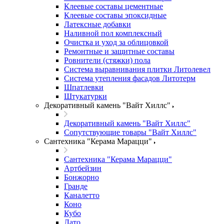
Клеевые составы цементные
Клеевые составы эпоксидные
Латексные добавки
Наливной пол комплексный
Очистка и уход за облицовкой
Ремонтные и защитные составы
Ровнители (стяжки) пола
Система выравнивания плитки Литолевел
Система утепления фасадов Литотерм
Шпатлевки
Штукатурки
Декоративный камень "Вайт Хиллс"
Декоративный камень "Вайт Хиллс"
Сопутствующие товары "Вайт Хиллс"
Сантехника "Керама Марацци"
Сантехника "Керама Марацци"
Артбейзин
Бонжорно
Гранде
Каналетто
Коно
Кубо
Лато