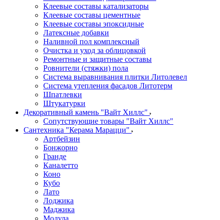
Клеевые составы катализаторы
Клеевые составы цементные
Клеевые составы эпоксидные
Латексные добавки
Наливной пол комплексный
Очистка и уход за облицовкой
Ремонтные и защитные составы
Ровнители (стяжки) пола
Система выравнивания плитки Литолевел
Система утепления фасадов Литотерм
Шпатлевки
Штукатурки
Декоративный камень "Вайт Хиллс"
Сопутствующие товары "Вайт Хиллс"
Сантехника "Керама Марацци"
Артбейзин
Бонжорно
Гранде
Каналетто
Коно
Кубо
Лато
Лоджика
Маджика
Модула