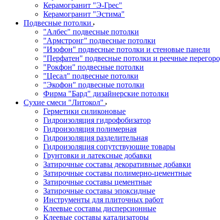
Керамогранит "Э-Грес"
Керамогранит "Эстима"
Подвесные потолки
"Албес" подвесные потолки
"Армстронг" подвесные потолки
"Изофон" подвесные потолки и стеновые панели
"Перфатен" подвесные потолки и реечные перегор
"Рокфон" подвесные потолки
"Цесал" подвесные потолки
"Экофон" подвесные потолки
Фирма "Бард" дизайнерские потолки
Сухие смеси "Литокол"
Герметики силиконовые
Гидроизоляция гидрофобизатор
Гидроизоляция полимерная
Гидроизоляция разделительная
Гидроизоляция сопутствующие товары
Грунтовки и латексные добавки
Затирочные составы декоративные добавки
Затирочные составы полимерно-цементные
Затирочные составы цементные
Затирочные составы эпоксидные
Инструменты для плиточных работ
Клеевые составы дисперсионные
Клеевые составы катализаторы