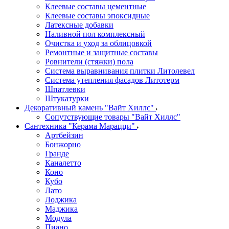
Клеевые составы цементные
Клеевые составы эпоксидные
Латексные добавки
Наливной пол комплексный
Очистка и уход за облицовкой
Ремонтные и защитные составы
Ровнители (стяжки) пола
Система выравнивания плитки Литолевел
Система утепления фасадов Литотерм
Шпатлевки
Штукатурки
Декоративный камень "Вайт Хиллс"
Сопутствующие товары "Вайт Хиллс"
Сантехника "Керама Марацци"
Артбейзин
Бонжорно
Гранде
Каналетто
Коно
Кубо
Лато
Лоджика
Маджика
Модула
Пиано