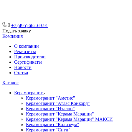
ᅠᅠᅠᅠᅠᅠᅠᅠᅠᅠᅠᅠᅠᅠᅠᅠᅠᅠᅠᅠᅠ ᅠᅠ
ᅠᅠᅠᅠᅠᅠᅠᅠᅠᅠᅠᅠᅠᅠ ᅠᅠᅠ
+7 (495) 662-69-91
Подать заявку
Компания
О компании
Реквизиты
Производители
Сертификаты
Новости
Статьи
Каталог
Керамогранит
Керамогранит "Аметис"
Керамогранит "Атлас Конкорд"
Керамогранит "Италон"
Керамогранит "Керама Марацци"
Керамогранит "Керама Марацци" МАКСИ
Керамогранит "Колизеум"
Керамогранит "Сити"