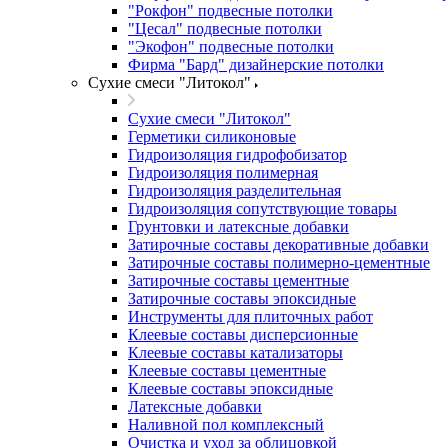
"Рокфон" подвесные потолки
"Цесал" подвесные потолки
"Экофон" подвесные потолки
Фирма "Бард" дизайнерские потолки
Сухие смеси "Литокол"
Сухие смеси "Литокол"
Герметики силиконовые
Гидроизоляция гидрофобизатор
Гидроизоляция полимерная
Гидроизоляция разделительная
Гидроизоляция сопутствующие товары
Грунтовки и латексные добавки
Затирочные составы декоративные добавки
Затирочные составы полимерно-цементные
Затирочные составы цементные
Затирочные составы эпоксидные
Инструменты для плиточных работ
Клеевые составы дисперсионные
Клеевые составы катализаторы
Клеевые составы цементные
Клеевые составы эпоксидные
Латексные добавки
Наливной пол комплексный
Очистка и уход за облицовкой