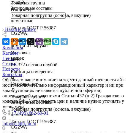
2740 ₽
Товарная группа
Затирочные составы
В корзину
Товарная подгруппа (основа, вяжущее)
цементные
Тип по ГОСТ Р 56387
Назад к списку
CG2WA
Область применения
внутри и снаружи
Компания
Упаковка
Каталог
мешок
Цены
Цвет
Статьи
LE.372 светло-голубой
Новости
Единицы измерения
Контакты
кг
Обращаем ваше внимание на то, что данный интернет-сайт
Упаковка, шт
носит исключительно информационный характер и ни при
25
каких условиях не является публичной офертой,
определяемой положениями Статьи 437 (п.2) Гражданского
Товарная группа
кодекса РФ. Актуальность цен и наличие нужно уточнять у
Затирочные составы
менеджера.
Товарная подгруппа (основа, вяжущее)
+7 (495) 662-69-91
цементные
Тип по ГОСТ Р 56387
info@elitdizain.ru
CG2WA