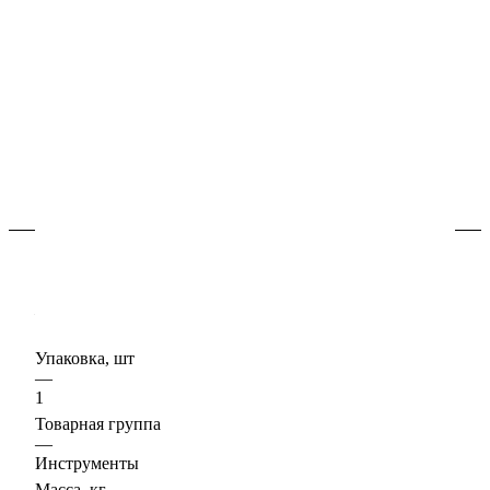
В наличии
Арт.
501870001
Губка целлюлозная для очиски эпоксидной затирки 50
шт. в упаковке.
Подробности
Характеристики
Единицы измерения
—
шт
Упаковка, шт
—
1
Товарная группа
—
Инструменты
Масса, кг