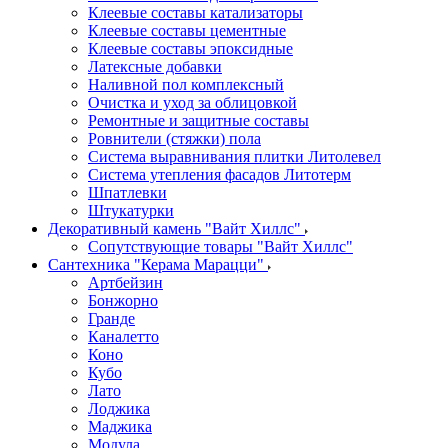
Клеевые составы катализаторы
Клеевые составы цементные
Клеевые составы эпоксидные
Латексные добавки
Наливной пол комплексный
Очистка и уход за облицовкой
Ремонтные и защитные составы
Ровнители (стяжки) пола
Система выравнивания плитки Литолевел
Система утепления фасадов Литотерм
Шпатлевки
Штукатурки
Декоративный камень "Вайт Хиллс"
Сопутствующие товары "Вайт Хиллс"
Сантехника "Керама Марацци"
Артбейзин
Бонжорно
Гранде
Каналетто
Коно
Кубо
Лато
Лоджика
Маджика
Модула