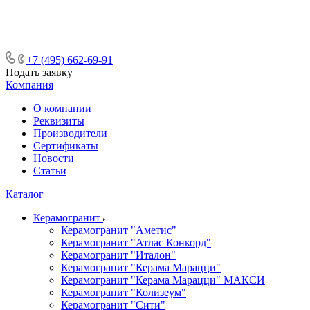
ᅠᅠᅠᅠᅠᅠᅠᅠᅠᅠᅠᅠᅠᅠᅠᅠᅠᅠᅠᅠᅠ ᅠᅠ
ᅠᅠᅠᅠᅠᅠᅠᅠᅠᅠᅠᅠᅠᅠ ᅠᅠᅠ
+7 (495) 662-69-91
Подать заявку
Компания
О компании
Реквизиты
Производители
Сертификаты
Новости
Статьи
Каталог
Керамогранит
Керамогранит "Аметис"
Керамогранит "Атлас Конкорд"
Керамогранит "Италон"
Керамогранит "Керама Марацци"
Керамогранит "Керама Марацци" МАКСИ
Керамогранит "Колизеум"
Керамогранит "Сити"