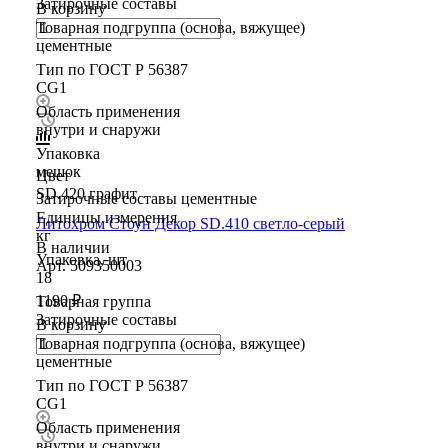
Затирочные составы
В корзину
Товарная подгруппа (основа, вяжущее)
цементные
Тип по ГОСТ Р 56387
CG1
Область применения
внутри и снаружи
Упаковка
мешок
Цвет
SD.420 графит
Затирочные составы цементные
Единицы измерения
Литохром Стоун Декор SD.410 светло-серый
кг
В наличии
Упаковка, шт
Арт.
509350003
18
1190 ₽
Товарная группа
Затирочные составы
В корзину
Товарная подгруппа (основа, вяжущее)
цементные
Тип по ГОСТ Р 56387
CG1
Область применения
внутри и снаружи