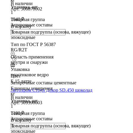
В наличии
Упаковка, шт
Арт.
506870002
1
1940 ₽
Товарная группа
Затирочные составы
В корзину
Товарная подгруппа (основа, вяжущее)
эпоксидные
Тип по ГОСТ Р 56387
RG/R2T
Область применения
внутри и снаружи
Упаковка
пластиковое ведро
Цвет
E.15 латте
Затирочные составы цементные
Единицы измерения
Литохром Стоун Декор SD.450 шоколад
кг
В наличии
Упаковка, шт
Арт.
509390003
1
1190 ₽
Товарная группа
Затирочные составы
В корзину
Товарная подгруппа (основа, вяжущее)
эпоксидные