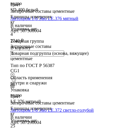
ведро
Цвет
SD.400 белый
Затирочные составы цементные
Единицы измерения
Литохром 1-6 Эво LE.376 мятный
кг
В наличии
Упаковка, шт
Арт.
507300004
4
2740 ₽
Товарная группа
Затирочные составы
В корзину
Товарная подгруппа (основа, вяжущее)
цементные
Тип по ГОСТ Р 56387
CG1
Область применения
внутри и снаружи
Упаковка
ведро
Цвет
LE.376 мятный
Затирочные составы цементные
Единицы измерения
Литохром 1-6 Эво LE.372 светло-голубой
кг
В наличии
Упаковка, шт
Арт.
507290004
25