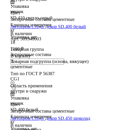
Упаковка
мешок
Цвет
SD.410 светло-серый
Затирочные составы цементные
Единицы измерения
Литохром Стоун Декор SD.400 белый
кг
В наличии
Упаковка, шт
Арт.
509340003
18
1190 ₽
Товарная группа
Затирочные составы
В корзину
Товарная подгруппа (основа, вяжущее)
цементные
Тип по ГОСТ Р 56387
CG1
Область применения
внутри и снаружи
Упаковка
мешок
Цвет
SD.400 белый
Затирочные составы цементные
Единицы измерения
Литохром Стоун Декор SD.450 шоколад
кг
В наличии
Упаковка, шт