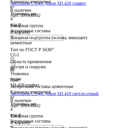
Единицы измерения
Литохром Стоун Декор SD.420 графит
кг
В наличии
Упаковка, шт
Арт.
509360002
4
650 ₽
Товарная группа
Затирочные составы
В корзину
Товарная подгруппа (основа, вяжущее)
цементные
Тип по ГОСТ Р 56387
CG1
Область применения
внутри и снаружи
Упаковка
ведро
Цвет
SD.420 графит
Затирочные составы цементные
Единицы измерения
Литохром Стоун Декор SD.410 светло-серый
кг
В наличии
Упаковка, шт
Арт.
509350002
4
650 ₽
Товарная группа
Затирочные составы
В корзину
Товарная подгруппа (основа, вяжущее)