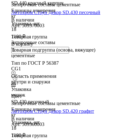
SD.440 красный кирпич
Затирочные составы цементные
Единицы измерения
Литохром Стоун Декор SD.430 песочный
кг
В наличии
Упаковка, шт
Арт.
509370003
18
1190 ₽
Товарная группа
Затирочные составы
В корзину
Товарная подгруппа (основа, вяжущее)
цементные
Тип по ГОСТ Р 56387
CG1
Область применения
внутри и снаружи
Упаковка
мешок
Цвет
SD.430 песочный
Затирочные составы цементные
Единицы измерения
Литохром Стоун Декор SD.420 графит
кг
В наличии
Упаковка, шт
Арт.
509360003
18
1190 ₽
Товарная группа