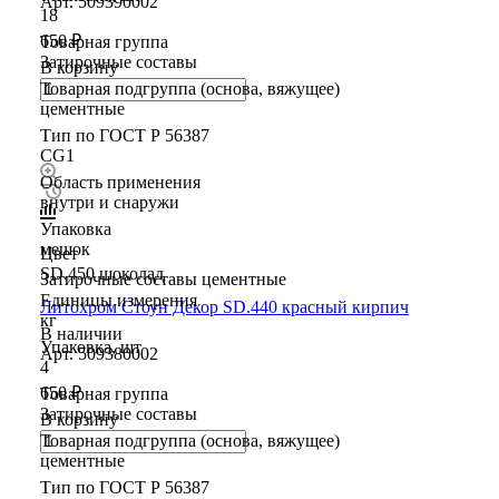
Арт.
509390002
18
650 ₽
Товарная группа
Затирочные составы
В корзину
Товарная подгруппа (основа, вяжущее)
цементные
Тип по ГОСТ Р 56387
CG1
Область применения
внутри и снаружи
Упаковка
мешок
Цвет
SD.450 шоколад
Затирочные составы цементные
Единицы измерения
Литохром Стоун Декор SD.440 красный кирпич
кг
В наличии
Упаковка, шт
Арт.
509380002
4
650 ₽
Товарная группа
Затирочные составы
В корзину
Товарная подгруппа (основа, вяжущее)
цементные
Тип по ГОСТ Р 56387