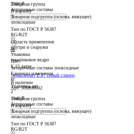
2990 ₽
Товарная группа
Затирочные составы
В корзину
Товарная подгруппа (основа, вяжущее)
эпоксидные
Тип по ГОСТ Р 56387
RG/R2T
Область применения
внутри и снаружи
Упаковка
пластиковое ведро
Цвет
E.15 латте
Затирочные составы эпоксидные
Единицы измерения
Эпоксиэлит E.17 серый сланец
кг
В наличии
Упаковка, шт
Арт.
506890002
2
1940 ₽
Товарная группа
Затирочные составы
В корзину
Товарная подгруппа (основа, вяжущее)
эпоксидные
Тип по ГОСТ Р 56387
RG/R2T