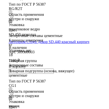
Тип по ГОСТ Р 56387
RG/R2T
Область применения
внутри и снаружи
Упаковка
пластиковое ведро
Цвет
SD.450 шоколад
Затирочные составы цементные
Единицы измерения
Литохром Стоун Декор SD.440 красный кирпич
кг
В наличии
Упаковка, шт
Арт.
509380003
18
1190 ₽
Товарная группа
Затирочные составы
В корзину
Товарная подгруппа (основа, вяжущее)
цементные
Тип по ГОСТ Р 56387
CG1
Область применения
внутри и снаружи
Упаковка
мешок
Цвет