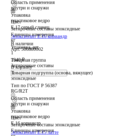
Область применения
внутри и снаружи
Упаковка
пластиковое ведро
Цвет
E.17 серый сланец
Затирочные составы эпоксидные
Единицы измерения
Эпоксиэлит E.16 кориандр
кг
В наличии
Упаковка, шт
Арт.
506880002
1
1940 ₽
Товарная группа
Затирочные составы
В корзину
Товарная подгруппа (основа, вяжущее)
эпоксидные
Тип по ГОСТ Р 56387
RG/R2T
Область применения
внутри и снаружи
Упаковка
пластиковое ведро
Цвет
E.16 кориандр
Затирочные составы эпоксидные
Единицы измерения
Эпоксиэлит E.15 латте
кг