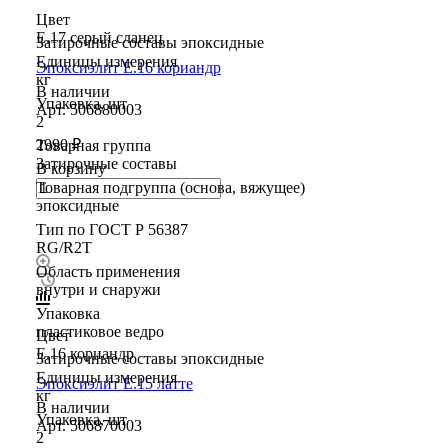
Цвет
E.17 серый сланец
Затирочные составы эпоксидные
Единицы измерения
Эпоксиэлит E.16 кориандр
кг
В наличии
Упаковка, шт
Арт.
506880003
2
2990 ₽
Товарная группа
Затирочные составы
В корзину
Товарная подгруппа (основа, вяжущее)
эпоксидные
Тип по ГОСТ Р 56387
RG/R2T
Область применения
внутри и снаружи
Упаковка
пластиковое ведро
Цвет
E.16 кориандр
Затирочные составы эпоксидные
Единицы измерения
Эпоксиэлит E.15 латте
кг
В наличии
Упаковка, шт
Арт.
506870003
2