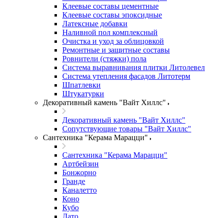
Клеевые составы цементные
Клеевые составы эпоксидные
Латексные добавки
Наливной пол комплексный
Очистка и уход за облицовкой
Ремонтные и защитные составы
Ровнители (стяжки) пола
Система выравнивания плитки Литолевел
Система утепления фасадов Литотерм
Шпатлевки
Штукатурки
Декоративный камень "Вайт Хиллс"
Декоративный камень "Вайт Хиллс"
Сопутствующие товары "Вайт Хиллс"
Сантехника "Керама Марацци"
Сантехника "Керама Марацци"
Артбейзин
Бонжорно
Гранде
Каналетто
Коно
Кубо
Лато