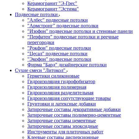
Керамогранит "Э-Грес"
Керамогранит "Эстима"
Подвесные потолки
"Албес" подвесные потолки
"Армстронг" подвесные потолки
"Изофон" подвесные потолки и стеновые панели
"Перфатен" подвесные потолки и реечные
перегородки
"Рокфон" подвесные потолки
"Цесал" подвесные потолки
"Экофон" подвесные потолки
Фирма "Бард" дизайнерские потолки
Сухие смеси "Литокол"
Герметики силиконовые
Гидроизоляция гидрофобизатор
Гидроизоляция полимерная
Гидроизоляция разделительная
Гидроизоляция сопутствующие товары
Грунтовки и латексные добавки
Затирочные составы декоративные добавки
Затирочные составы полимерно-цементные
Затирочные составы цементные
Затирочные составы эпоксидные
Инструменты для плиточных работ
Клеевые составы дисперсионные