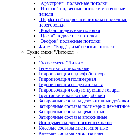
"Армстронг" подвесные потолки
"Изофон" подвесные потолки и стеновые
панели
"Перфатен" подвесные потолки и реечные
перегородки
"Рокфон" подвесные потолки
"Цесал" подвесные потолки
"Экофон" подвесные потолки
Фирма "Бард" дизайнерские потолки
Сухие смеси "Литокол"
Сухие смеси "Литокол"
Герметики силиконовые
Гидроизоляция гидрофобизатор
Гидроизоляция полимерная
Гидроизоляция разделительная
Гидроизоляция сопутствующие товары
Грунтовки и латексные добавки
Затирочные составы декоративные добавки
Затирочные составы полимерно-цементные
Затирочные составы цементные
Затирочные составы эпоксидные
Инструменты для плиточных работ
Клеевые составы дисперсионные
Клеевые составы катализаторы