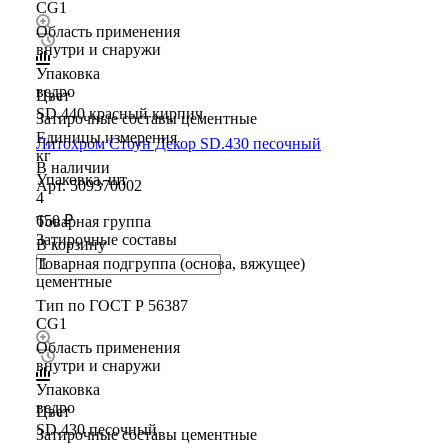
CG1
Область применения
внутри и снаружи
Упаковка
ведро
Цвет
SD.440 красный кирпич
Затирочные составы цементные
Единицы измерения
Литохром Стоун Декор SD.430 песочный
кг
В наличии
Упаковка, шт
Арт.
509370002
4
650 ₽
Товарная группа
Затирочные составы
В корзину
Товарная подгруппа (основа, вяжущее)
цементные
Тип по ГОСТ Р 56387
CG1
Область применения
внутри и снаружи
Упаковка
ведро
Цвет
SD.430 песочный
Затирочные составы цементные