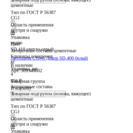
цементные
Тип по ГОСТ Р 56387
CG1
Область применения
внутри и снаружи
Упаковка
ведро
Цвет
SD.410 светло-серый
Затирочные составы цементные
Единицы измерения
Литохром Стоун Декор SD.400 белый
кг
В наличии
Упаковка, шт
Арт.
509340002
4
650 ₽
Товарная группа
Затирочные составы
В корзину
Товарная подгруппа (основа, вяжущее)
цементные
Тип по ГОСТ Р 56387
CG1
Область применения
внутри и снаружи
Упаковка