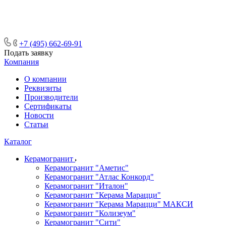
ᅠᅠᅠᅠᅠᅠᅠᅠᅠᅠᅠᅠᅠᅠᅠᅠᅠᅠᅠᅠᅠ ᅠᅠ
ᅠᅠᅠᅠᅠᅠᅠᅠᅠᅠᅠᅠᅠᅠ ᅠᅠᅠ
+7 (495) 662-69-91
Подать заявку
Компания
О компании
Реквизиты
Производители
Сертификаты
Новости
Статьи
Каталог
Керамогранит
Керамогранит "Аметис"
Керамогранит "Атлас Конкорд"
Керамогранит "Италон"
Керамогранит "Керама Марацци"
Керамогранит "Керама Марацци" МАКСИ
Керамогранит "Колизеум"
Керамогранит "Сити"