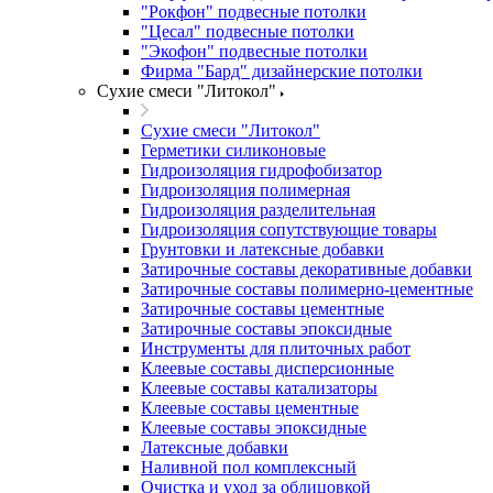
"Рокфон" подвесные потолки
"Цесал" подвесные потолки
"Экофон" подвесные потолки
Фирма "Бард" дизайнерские потолки
Сухие смеси "Литокол"
Сухие смеси "Литокол"
Герметики силиконовые
Гидроизоляция гидрофобизатор
Гидроизоляция полимерная
Гидроизоляция разделительная
Гидроизоляция сопутствующие товары
Грунтовки и латексные добавки
Затирочные составы декоративные добавки
Затирочные составы полимерно-цементные
Затирочные составы цементные
Затирочные составы эпоксидные
Инструменты для плиточных работ
Клеевые составы дисперсионные
Клеевые составы катализаторы
Клеевые составы цементные
Клеевые составы эпоксидные
Латексные добавки
Наливной пол комплексный
Очистка и уход за облицовкой