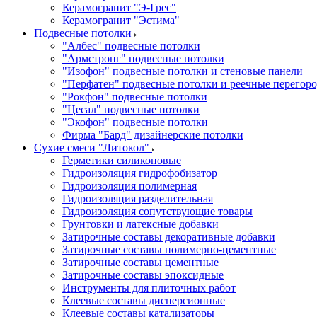
Керамогранит "Э-Грес"
Керамогранит "Эстима"
Подвесные потолки
"Албес" подвесные потолки
"Армстронг" подвесные потолки
"Изофон" подвесные потолки и стеновые панели
"Перфатен" подвесные потолки и реечные перегор
"Рокфон" подвесные потолки
"Цесал" подвесные потолки
"Экофон" подвесные потолки
Фирма "Бард" дизайнерские потолки
Сухие смеси "Литокол"
Герметики силиконовые
Гидроизоляция гидрофобизатор
Гидроизоляция полимерная
Гидроизоляция разделительная
Гидроизоляция сопутствующие товары
Грунтовки и латексные добавки
Затирочные составы декоративные добавки
Затирочные составы полимерно-цементные
Затирочные составы цементные
Затирочные составы эпоксидные
Инструменты для плиточных работ
Клеевые составы дисперсионные
Клеевые составы катализаторы