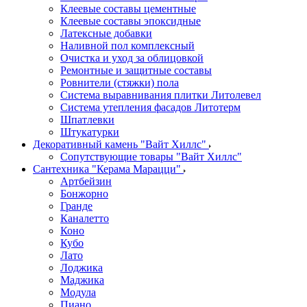
Клеевые составы цементные
Клеевые составы эпоксидные
Латексные добавки
Наливной пол комплексный
Очистка и уход за облицовкой
Ремонтные и защитные составы
Ровнители (стяжки) пола
Система выравнивания плитки Литолевел
Система утепления фасадов Литотерм
Шпатлевки
Штукатурки
Декоративный камень "Вайт Хиллс"
Сопутствующие товары "Вайт Хиллс"
Сантехника "Керама Марацци"
Артбейзин
Бонжорно
Гранде
Каналетто
Коно
Кубо
Лато
Лоджика
Маджика
Модула
Пиано