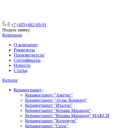
ᅠᅠᅠᅠᅠᅠᅠᅠᅠᅠᅠᅠᅠᅠᅠᅠᅠᅠᅠᅠᅠ ᅠᅠ
ᅠᅠᅠᅠᅠᅠᅠᅠᅠᅠᅠᅠᅠᅠ ᅠᅠᅠ
+7 (495) 662-69-91
Подать заявку
Компания
О компании
Реквизиты
Производители
Сертификаты
Новости
Статьи
Каталог
Керамогранит
Керамогранит "Аметис"
Керамогранит "Атлас Конкорд"
Керамогранит "Италон"
Керамогранит "Керама Марацци"
Керамогранит "Керама Марацци" МАКСИ
Керамогранит "Колизеум"
Керамогранит "Сити"