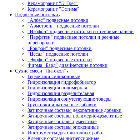
Керамогранит "Э-Грес"
Керамогранит "Эстима"
Подвесные потолки
"Албес" подвесные потолки
"Армстронг" подвесные потолки
"Изофон" подвесные потолки и стеновые панели
"Перфатен" подвесные потолки и реечные
перегородки
"Рокфон" подвесные потолки
"Цесал" подвесные потолки
"Экофон" подвесные потолки
Фирма "Бард" дизайнерские потолки
Сухие смеси "Литокол"
Герметики силиконовые
Гидроизоляция гидрофобизатор
Гидроизоляция полимерная
Гидроизоляция разделительная
Гидроизоляция сопутствующие товары
Грунтовки и латексные добавки
Затирочные составы декоративные добавки
Затирочные составы полимерно-цементные
Затирочные составы цементные
Затирочные составы эпоксидные
Инструменты для плиточных работ
Клеевые составы дисперсионные