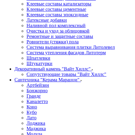
Клеевые составы катализаторы
Клеевые составы цементные
Клеевые составы эпоксидные
Латексные добавки
Наливной пол комплексный
Очистка и уход за облицовкой
Ремонтные и защитные составы
Ровнители (стяжки) пола
Система выравнивания плитки Литолевел
Система утепления фасадов Литотерм
Шпатлевки
Штукатурки
Декоративный камень "Вайт Хиллс"
Сопутствующие товары "Вайт Хиллс"
Сантехника "Керама Марацци"
Артбейзин
Бонжорно
Гранде
Каналетто
Коно
Кубо
Лато
Лоджика
Маджика
Модула