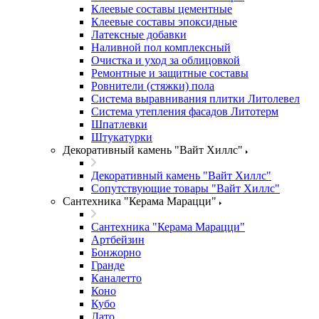
Клеевые составы цементные
Клеевые составы эпоксидные
Латексные добавки
Наливной пол комплексный
Очистка и уход за облицовкой
Ремонтные и защитные составы
Ровнители (стяжки) пола
Система выравнивания плитки Литолевел
Система утепления фасадов Литотерм
Шпатлевки
Штукатурки
Декоративный камень "Вайт Хиллс"
Декоративный камень "Вайт Хиллс"
Сопутствующие товары "Вайт Хиллс"
Сантехника "Керама Марацци"
Сантехника "Керама Марацци"
Артбейзин
Бонжорно
Гранде
Каналетто
Коно
Кубо
Лато