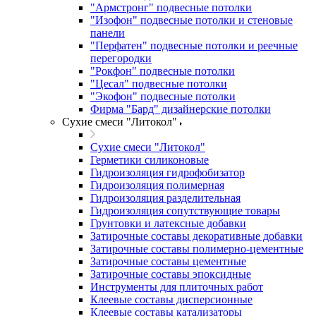
"Армстронг" подвесные потолки
"Изофон" подвесные потолки и стеновые
панели
"Перфатен" подвесные потолки и реечные
перегородки
"Рокфон" подвесные потолки
"Цесал" подвесные потолки
"Экофон" подвесные потолки
Фирма "Бард" дизайнерские потолки
Сухие смеси "Литокол"
Сухие смеси "Литокол"
Герметики силиконовые
Гидроизоляция гидрофобизатор
Гидроизоляция полимерная
Гидроизоляция разделительная
Гидроизоляция сопутствующие товары
Грунтовки и латексные добавки
Затирочные составы декоративные добавки
Затирочные составы полимерно-цементные
Затирочные составы цементные
Затирочные составы эпоксидные
Инструменты для плиточных работ
Клеевые составы дисперсионные
Клеевые составы катализаторы