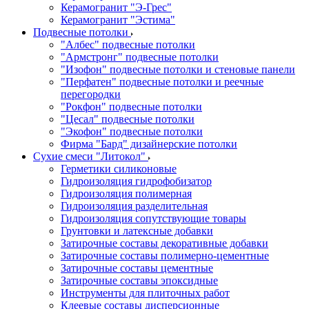
Керамогранит "Э-Грес"
Керамогранит "Эстима"
Подвесные потолки
"Албес" подвесные потолки
"Армстронг" подвесные потолки
"Изофон" подвесные потолки и стеновые панели
"Перфатен" подвесные потолки и реечные
перегородки
"Рокфон" подвесные потолки
"Цесал" подвесные потолки
"Экофон" подвесные потолки
Фирма "Бард" дизайнерские потолки
Сухие смеси "Литокол"
Герметики силиконовые
Гидроизоляция гидрофобизатор
Гидроизоляция полимерная
Гидроизоляция разделительная
Гидроизоляция сопутствующие товары
Грунтовки и латексные добавки
Затирочные составы декоративные добавки
Затирочные составы полимерно-цементные
Затирочные составы цементные
Затирочные составы эпоксидные
Инструменты для плиточных работ
Клеевые составы дисперсионные