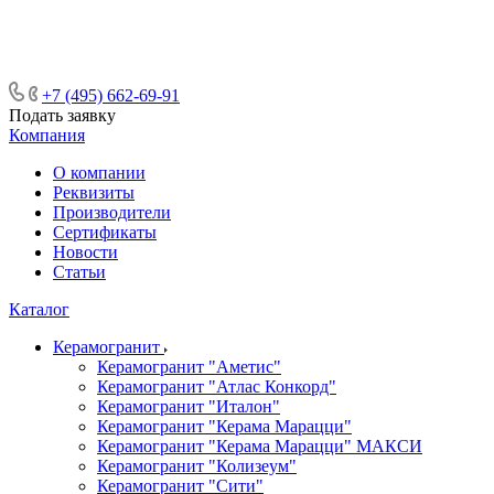
ᅠᅠᅠᅠᅠᅠᅠᅠᅠᅠᅠᅠᅠᅠᅠᅠᅠᅠᅠᅠᅠ ᅠᅠ
ᅠᅠᅠᅠᅠᅠᅠᅠᅠᅠᅠᅠᅠᅠ ᅠᅠᅠ
+7 (495) 662-69-91
Подать заявку
Компания
О компании
Реквизиты
Производители
Сертификаты
Новости
Статьи
Каталог
Керамогранит
Керамогранит "Аметис"
Керамогранит "Атлас Конкорд"
Керамогранит "Италон"
Керамогранит "Керама Марацци"
Керамогранит "Керама Марацци" МАКСИ
Керамогранит "Колизеум"
Керамогранит "Сити"