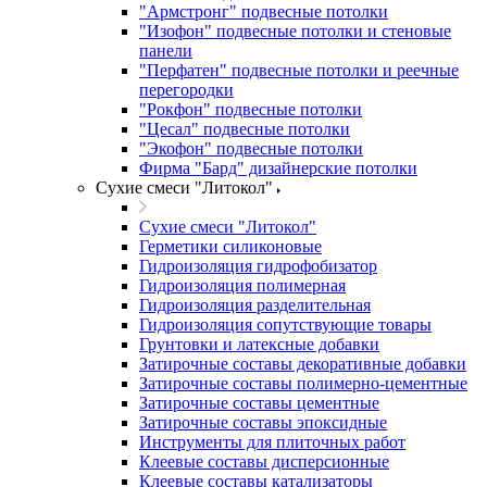
"Армстронг" подвесные потолки
"Изофон" подвесные потолки и стеновые
панели
"Перфатен" подвесные потолки и реечные
перегородки
"Рокфон" подвесные потолки
"Цесал" подвесные потолки
"Экофон" подвесные потолки
Фирма "Бард" дизайнерские потолки
Сухие смеси "Литокол"
Сухие смеси "Литокол"
Герметики силиконовые
Гидроизоляция гидрофобизатор
Гидроизоляция полимерная
Гидроизоляция разделительная
Гидроизоляция сопутствующие товары
Грунтовки и латексные добавки
Затирочные составы декоративные добавки
Затирочные составы полимерно-цементные
Затирочные составы цементные
Затирочные составы эпоксидные
Инструменты для плиточных работ
Клеевые составы дисперсионные
Клеевые составы катализаторы