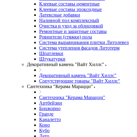
Клеевые составы цементные
Клеевые составы эпоксидные
Латексные добавки
Наливной пол комплексный
Очистка и уход за облицовкой
Ремонтные и защитные составы
Ровнители (стяжки) пола
Система выравнивания плитки Литолевел
Система утепления фасадов Литотерм
Шпатлевки
Штукатурки
Декоративный камень "Вайт Хиллс"
Декоративный камень "Вайт Хиллс"
Сопутствующие товары "Вайт Хиллс"
Сантехника "Керама Марацци"
Сантехника "Керама Марацци"
Артбейзин
Бонжорно
Гранде
Каналетто
Коно
Кубо
Лато