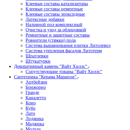
Клеевые составы катализаторы
Клеевые составы цементные
Клеевые составы эпоксидные
Латексные добавки
Наливной пол комплексный
Очистка и уход за облицовкой
Ремонтные и защитные составы
Ровнители (стяжки) пола
Система выравнивания плитки Литолевел
Система утепления фасадов Литотерм
Шпатлевки
Штукатурки
Декоративный камень "Вайт Хиллс"
Сопутствующие товары "Вайт Хиллс"
Сантехника "Керама Марацци"
Артбейзин
Бонжорно
Гранде
Каналетто
Коно
Кубо
Лато
Лоджика
Маджика
Модула