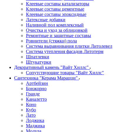
Клеевые составы катализаторы
Клеевые составы цементные
Клеевые составы эпоксидные
Латексные добавки
Наливной пол комплексный
Очистка и уход за облицовкой
Ремонтные и защитные составы
Ровнители (стяжки) пола
Система выравнивания плитки Литолевел
Система утепления фасадов Литотерм
Шпатлевки
Штукатурки
Декоративный камень "Вайт Хиллс"
Сопутствующие товары "Вайт Хиллс"
Сантехника "Керама Марацци"
Артбейзин
Бонжорно
Гранде
Каналетто
Коно
Кубо
Лато
Лоджика
Маджика
Модула