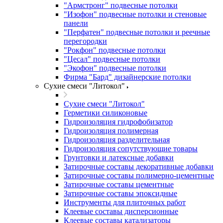
"Армстронг" подвесные потолки
"Изофон" подвесные потолки и стеновые
панели
"Перфатен" подвесные потолки и реечные
перегородки
"Рокфон" подвесные потолки
"Цесал" подвесные потолки
"Экофон" подвесные потолки
Фирма "Бард" дизайнерские потолки
Сухие смеси "Литокол"
Сухие смеси "Литокол"
Герметики силиконовые
Гидроизоляция гидрофобизатор
Гидроизоляция полимерная
Гидроизоляция разделительная
Гидроизоляция сопутствующие товары
Грунтовки и латексные добавки
Затирочные составы декоративные добавки
Затирочные составы полимерно-цементные
Затирочные составы цементные
Затирочные составы эпоксидные
Инструменты для плиточных работ
Клеевые составы дисперсионные
Клеевые составы катализаторы