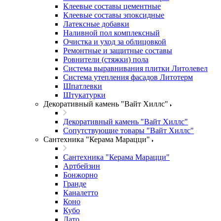
Клеевые составы цементные
Клеевые составы эпоксидные
Латексные добавки
Наливной пол комплексный
Очистка и уход за облицовкой
Ремонтные и защитные составы
Ровнители (стяжки) пола
Система выравнивания плитки Литолевел
Система утепления фасадов Литотерм
Шпатлевки
Штукатурки
Декоративный камень "Вайт Хиллс"
Декоративный камень "Вайт Хиллс"
Сопутствующие товары "Вайт Хиллс"
Сантехника "Керама Марацци"
Сантехника "Керама Марацци"
Артбейзин
Бонжорно
Гранде
Каналетто
Коно
Кубо
Лато