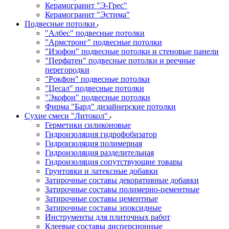
Керамогранит "Э-Грес"
Керамогранит "Эстима"
Подвесные потолки
"Албес" подвесные потолки
"Армстронг" подвесные потолки
"Изофон" подвесные потолки и стеновые панели
"Перфатен" подвесные потолки и реечные
перегородки
"Рокфон" подвесные потолки
"Цесал" подвесные потолки
"Экофон" подвесные потолки
Фирма "Бард" дизайнерские потолки
Сухие смеси "Литокол"
Герметики силиконовые
Гидроизоляция гидрофобизатор
Гидроизоляция полимерная
Гидроизоляция разделительная
Гидроизоляция сопутствующие товары
Грунтовки и латексные добавки
Затирочные составы декоративные добавки
Затирочные составы полимерно-цементные
Затирочные составы цементные
Затирочные составы эпоксидные
Инструменты для плиточных работ
Клеевые составы дисперсионные