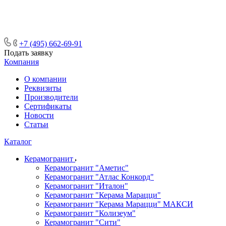
ᅠᅠᅠᅠᅠᅠᅠᅠᅠᅠᅠᅠᅠᅠᅠᅠᅠᅠᅠᅠᅠ ᅠᅠ
ᅠᅠᅠᅠᅠᅠᅠᅠᅠᅠᅠᅠᅠᅠ ᅠᅠᅠ
+7 (495) 662-69-91
Подать заявку
Компания
О компании
Реквизиты
Производители
Сертификаты
Новости
Статьи
Каталог
Керамогранит
Керамогранит "Аметис"
Керамогранит "Атлас Конкорд"
Керамогранит "Италон"
Керамогранит "Керама Марацци"
Керамогранит "Керама Марацци" МАКСИ
Керамогранит "Колизеум"
Керамогранит "Сити"