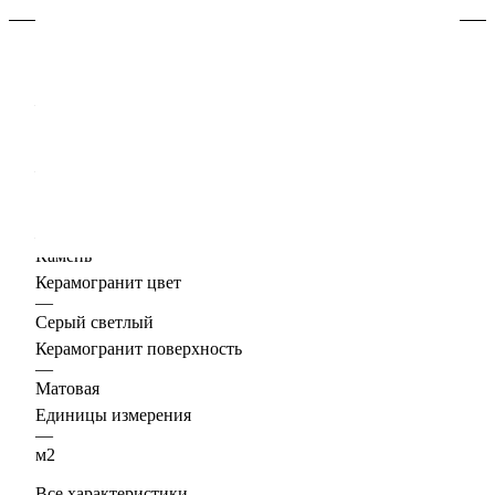
Характеристики
Керамогранит формат, см
—
60х60
Толщина, мм
—
9
Керамогранит дизайн
—
Камень
Керамогранит цвет
—
Серый светлый
Керамогранит поверхность
—
Матовая
Единицы измерения
—
м2
Все характеристики