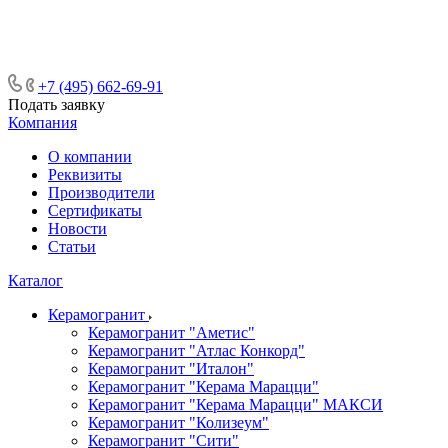
ᅠᅠᅠᅠᅠᅠᅠᅠᅠᅠᅠᅠᅠᅠᅠᅠᅠᅠᅠᅠᅠ ᅠᅠ
ᅠᅠᅠᅠᅠᅠᅠᅠᅠᅠᅠᅠᅠᅠ ᅠᅠᅠ
+7 (495) 662-69-91
Подать заявку
Компания
О компании
Реквизиты
Производители
Сертификаты
Новости
Статьи
Каталог
Керамогранит
Керамогранит "Аметис"
Керамогранит "Атлас Конкорд"
Керамогранит "Италон"
Керамогранит "Керама Марацци"
Керамогранит "Керама Марацци" МАКСИ
Керамогранит "Колизеум"
Керамогранит "Сити"