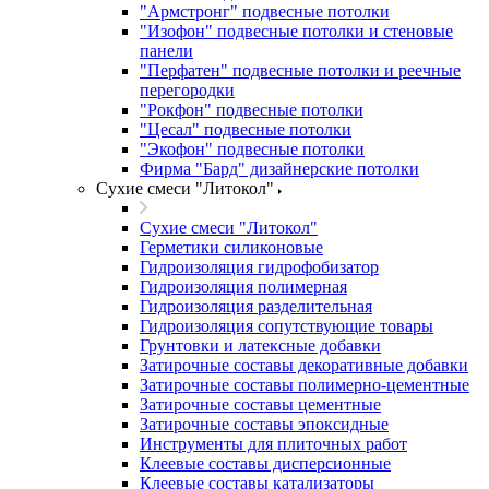
"Армстронг" подвесные потолки
"Изофон" подвесные потолки и стеновые
панели
"Перфатен" подвесные потолки и реечные
перегородки
"Рокфон" подвесные потолки
"Цесал" подвесные потолки
"Экофон" подвесные потолки
Фирма "Бард" дизайнерские потолки
Сухие смеси "Литокол"
Сухие смеси "Литокол"
Герметики силиконовые
Гидроизоляция гидрофобизатор
Гидроизоляция полимерная
Гидроизоляция разделительная
Гидроизоляция сопутствующие товары
Грунтовки и латексные добавки
Затирочные составы декоративные добавки
Затирочные составы полимерно-цементные
Затирочные составы цементные
Затирочные составы эпоксидные
Инструменты для плиточных работ
Клеевые составы дисперсионные
Клеевые составы катализаторы