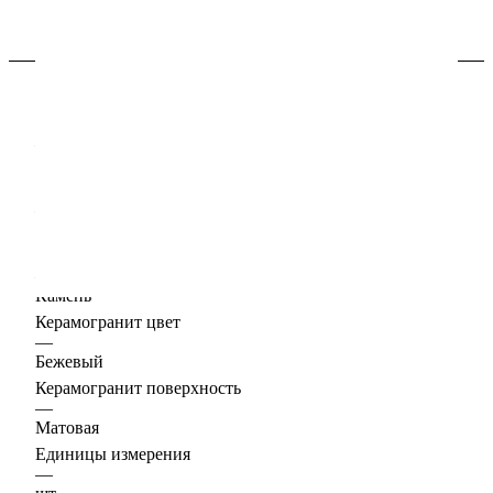
Характеристики
Керамогранит формат, см
—
30х60
Толщина, мм
—
9
Керамогранит дизайн
—
Камень
Керамогранит цвет
—
Бежевый
Керамогранит поверхность
—
Матовая
Единицы измерения
—