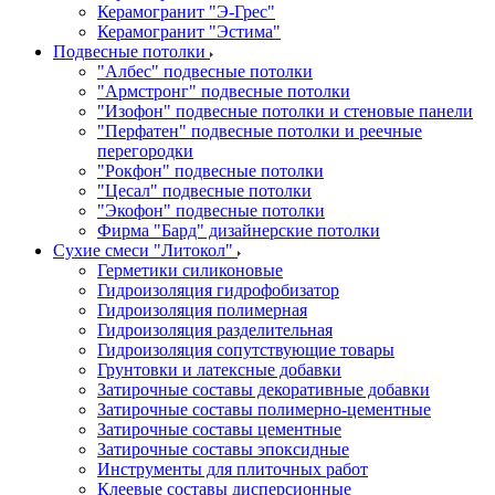
Керамогранит "Э-Грес"
Керамогранит "Эстима"
Подвесные потолки
"Албес" подвесные потолки
"Армстронг" подвесные потолки
"Изофон" подвесные потолки и стеновые панели
"Перфатен" подвесные потолки и реечные
перегородки
"Рокфон" подвесные потолки
"Цесал" подвесные потолки
"Экофон" подвесные потолки
Фирма "Бард" дизайнерские потолки
Сухие смеси "Литокол"
Герметики силиконовые
Гидроизоляция гидрофобизатор
Гидроизоляция полимерная
Гидроизоляция разделительная
Гидроизоляция сопутствующие товары
Грунтовки и латексные добавки
Затирочные составы декоративные добавки
Затирочные составы полимерно-цементные
Затирочные составы цементные
Затирочные составы эпоксидные
Инструменты для плиточных работ
Клеевые составы дисперсионные