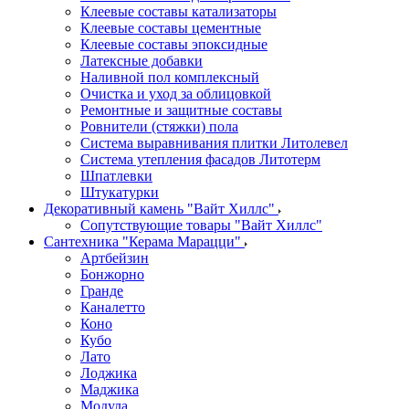
Клеевые составы катализаторы
Клеевые составы цементные
Клеевые составы эпоксидные
Латексные добавки
Наливной пол комплексный
Очистка и уход за облицовкой
Ремонтные и защитные составы
Ровнители (стяжки) пола
Система выравнивания плитки Литолевел
Система утепления фасадов Литотерм
Шпатлевки
Штукатурки
Декоративный камень "Вайт Хиллс"
Сопутствующие товары "Вайт Хиллс"
Сантехника "Керама Марацци"
Артбейзин
Бонжорно
Гранде
Каналетто
Коно
Кубо
Лато
Лоджика
Маджика
Модула