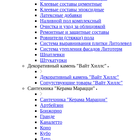
Клеевые составы цементные
Клеевые составы эпоксидные
Латексные добавки
Наливной пол комплексный
Очистка и уход за облицовкой
Ремонтные и защитные составы
Ровнители (стяжки) пола
Система выравнивания плитки Литолевел
Система утепления фасадов Литотерм
Шпатлевки
Штукатурки
Декоративный камень "Вайт Хиллс"
Декоративный камень "Вайт Хиллс"
Сопутствующие товары "Вайт Хиллс"
Сантехника "Керама Марацци"
Сантехника "Керама Марацци"
Артбейзин
Бонжорно
Гранде
Каналетто
Коно
Кубо
Лато