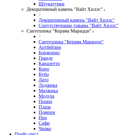
Штукатурки
Декоративный камень "Вайт Хиллс"
Декоративный камень "Вайт Хиллс"
Сопутствующие товары "Вайт Хиллс"
Сантехника "Керама Марацци"
Сантехника "Керама Марацци"
Артбейзин
Бонжорно
Гранде
Каналетто
Коно
Кубо
Лато
Лоджика
Маджика
Модула
Пиано
Плаза
Помпеи
Про
Сафи
Чирко
Прайс-лист