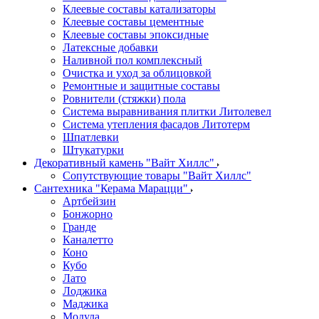
Клеевые составы катализаторы
Клеевые составы цементные
Клеевые составы эпоксидные
Латексные добавки
Наливной пол комплексный
Очистка и уход за облицовкой
Ремонтные и защитные составы
Ровнители (стяжки) пола
Система выравнивания плитки Литолевел
Система утепления фасадов Литотерм
Шпатлевки
Штукатурки
Декоративный камень "Вайт Хиллс"
Сопутствующие товары "Вайт Хиллс"
Сантехника "Керама Марацци"
Артбейзин
Бонжорно
Гранде
Каналетто
Коно
Кубо
Лато
Лоджика
Маджика
Модула