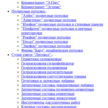
Керамогранит "Э-Грес"
Керамогранит "Эстима"
Подвесные потолки
"Албес" подвесные потолки
"Армстронг" подвесные потолки
"Изофон" подвесные потолки и стеновые панели
"Перфатен" подвесные потолки и реечные
перегородки
"Рокфон" подвесные потолки
"Цесал" подвесные потолки
"Экофон" подвесные потолки
Фирма "Бард" дизайнерские потолки
Сухие смеси "Литокол"
Герметики силиконовые
Гидроизоляция гидрофобизатор
Гидроизоляция полимерная
Гидроизоляция разделительная
Гидроизоляция сопутствующие товары
Грунтовки и латексные добавки
Затирочные составы декоративные добавки
Затирочные составы полимерно-цементные
Затирочные составы цементные
Затирочные составы эпоксидные
Инструменты для плиточных работ
Клеевые составы дисперсионные