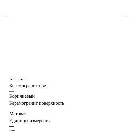
Характеристики
Керамогранит формат, см
—
30х60
Толщина, мм
—
9
Керамогранит дизайн
—
Камень
Керамогранит цвет
—
Коричневый
Керамогранит поверхность
—
Матовая
Единицы измерения
—