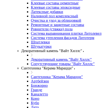
Клеевые составы цементные
Клеевые составы эпоксидные
Латексные добавки
Наливной пол комплексный
Очистка и уход за облицовкой
Ремонтные и защитные составы
Ровнители (стяжки) пола
Система выравнивания плитки Литолевел
Система утепления фасадов Литотерм
Шпатлевки
Штукатурки
Декоративный камень "Вайт Хиллс"
Декоративный камень "Вайт Хиллс"
Сопутствующие товары "Вайт Хиллс"
Сантехника "Керама Марацци"
Сантехника "Керама Марацци"
Артбейзин
Бонжорно
Гранде
Каналетто
Коно
Кубо
Лато