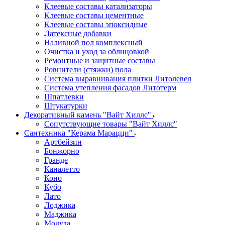
Клеевые составы катализаторы
Клеевые составы цементные
Клеевые составы эпоксидные
Латексные добавки
Наливной пол комплексный
Очистка и уход за облицовкой
Ремонтные и защитные составы
Ровнители (стяжки) пола
Система выравнивания плитки Литолевел
Система утепления фасадов Литотерм
Шпатлевки
Штукатурки
Декоративный камень "Вайт Хиллс"
Сопутствующие товары "Вайт Хиллс"
Сантехника "Керама Марацци"
Артбейзин
Бонжорно
Гранде
Каналетто
Коно
Кубо
Лато
Лоджика
Маджика
Модула