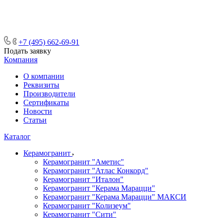
ᅠᅠᅠᅠᅠᅠᅠᅠᅠᅠᅠᅠᅠᅠᅠᅠᅠᅠᅠᅠᅠ ᅠᅠ
ᅠᅠᅠᅠᅠᅠᅠᅠᅠᅠᅠᅠᅠᅠ ᅠᅠᅠ
+7 (495) 662-69-91
Подать заявку
Компания
О компании
Реквизиты
Производители
Сертификаты
Новости
Статьи
Каталог
Керамогранит
Керамогранит "Аметис"
Керамогранит "Атлас Конкорд"
Керамогранит "Италон"
Керамогранит "Керама Марацци"
Керамогранит "Керама Марацци" МАКСИ
Керамогранит "Колизеум"
Керамогранит "Сити"