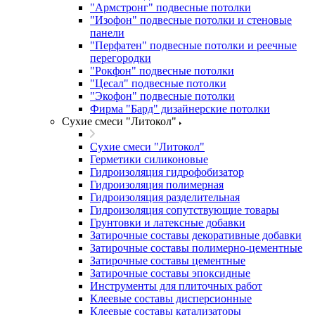
"Армстронг" подвесные потолки
"Изофон" подвесные потолки и стеновые
панели
"Перфатен" подвесные потолки и реечные
перегородки
"Рокфон" подвесные потолки
"Цесал" подвесные потолки
"Экофон" подвесные потолки
Фирма "Бард" дизайнерские потолки
Сухие смеси "Литокол"
Сухие смеси "Литокол"
Герметики силиконовые
Гидроизоляция гидрофобизатор
Гидроизоляция полимерная
Гидроизоляция разделительная
Гидроизоляция сопутствующие товары
Грунтовки и латексные добавки
Затирочные составы декоративные добавки
Затирочные составы полимерно-цементные
Затирочные составы цементные
Затирочные составы эпоксидные
Инструменты для плиточных работ
Клеевые составы дисперсионные
Клеевые составы катализаторы