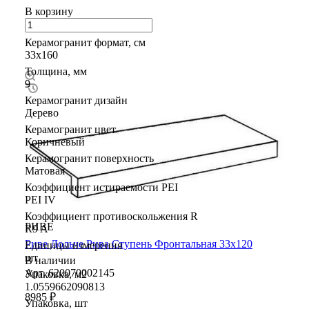
В корзину
Керамогранит формат, см
33х160
Толщина, мм
9
Керамогранит дизайн
Дерево
Керамогранит цвет
Коричневый
Керамогранит поверхность
Матовая
Коэффициент истираемости PEI
PEI IV
Коэффициент противоскольжения R
РИВЕ
R9 A
Риве Дольче Рива Ступень Фронтальная 33х120
Единицы измерения
шт
В наличии
Арт.
620070002145
Упаковка, м2
1.0559662090813
8985 ₽
Упаковка, шт