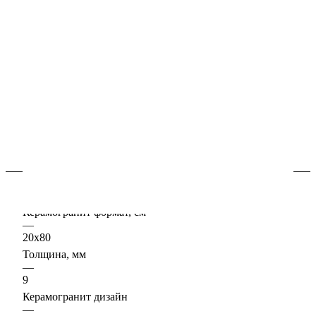
В наличии
Арт.
610110000901
Керамогранит "под-дерево" в интерьере придаёт уют и
комфорт, это невероятно практичный материал он
подходит для оформления как жилых, так и
коммерческих пространств.
Подробности
Характеристики
Керамогранит формат, см
—
20х80
Толщина, мм
—
9
Керамогранит дизайн
—