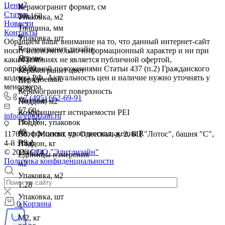
м2
Цены
Керамогранит формат, см
Статьи
20х160
Упаковка, м2
Новости
1.2
Толщина, мм
Контакты
9
Упаковка, шт
Обращаем ваше внимание на то, что данный интернет-сайт
5
Керамогранит дизайн
носит исключительно информационный характер и ни при
Дерево
М2, кг
каких условиях не является публичной офертой,
19.90
определяемой положениями Статьи 437 (п.2) Гражданского
Керамогранит цвет
кодекса РФ. Актуальность цен и наличие нужно уточнять у
Коричневый
Шт, кг
менеджера.
4.78
Керамогранит поверхность
+7 (495) 662-69-91
Матовая
Поддон, м2
57.60
Коэффициент истираемости PEI
info@elitdizain.ru
PEI IV
Поддон, упаковок
48
Коэффициент противоскольжения R
117638, г. Москва, ул. Одесская, д. 2, БЦ "Лотос", башня "С",
R9 A
4-й этаж
Поддон, кг
© 2026
ООО "Элитдизайн"
1146.24
Единицы измерения
Политика конфиденциальности
м2
Упаковка, м2
1.28
Упаковка, шт
0
Корзина
4
М2, кг