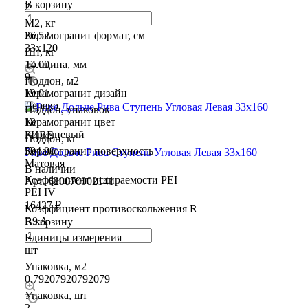
В корзину
2
М2, кг
26.52
Керамогранит формат, см
33х120
Шт, кг
14.00
Толщина, мм
9
Поддон, м2
19.01
Керамогранит дизайн
Дерево
Поддон, упаковок
18
Керамогранит цвет
Коричневый
РИВЕ
Поддон, кг
504.00
Керамогранит поверхность
Риве Дольче Рива Ступень Угловая Левая 33х160
Матовая
В наличии
Коэффициент истираемости PEI
Арт.
620070002141
PEI IV
16427 ₽
Коэффициент противоскольжения R
R9 A
В корзину
Единицы измерения
шт
Упаковка, м2
0.79207920792079
Упаковка, шт
2