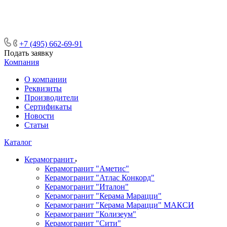
ᅠᅠᅠᅠᅠᅠᅠᅠᅠᅠᅠᅠᅠᅠᅠᅠᅠᅠᅠᅠᅠ ᅠᅠ
ᅠᅠᅠᅠᅠᅠᅠᅠᅠᅠᅠᅠᅠᅠ ᅠᅠᅠ
+7 (495) 662-69-91
Подать заявку
Компания
О компании
Реквизиты
Производители
Сертификаты
Новости
Статьи
Каталог
Керамогранит
Керамогранит "Аметис"
Керамогранит "Атлас Конкорд"
Керамогранит "Италон"
Керамогранит "Керама Марацци"
Керамогранит "Керама Марацци" МАКСИ
Керамогранит "Колизеум"
Керамогранит "Сити"