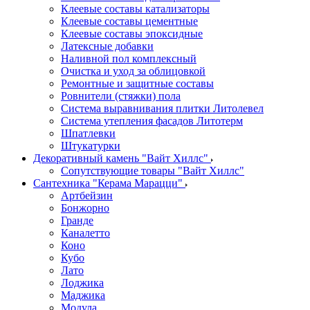
Клеевые составы катализаторы
Клеевые составы цементные
Клеевые составы эпоксидные
Латексные добавки
Наливной пол комплексный
Очистка и уход за облицовкой
Ремонтные и защитные составы
Ровнители (стяжки) пола
Система выравнивания плитки Литолевел
Система утепления фасадов Литотерм
Шпатлевки
Штукатурки
Декоративный камень "Вайт Хиллс"
Сопутствующие товары "Вайт Хиллс"
Сантехника "Керама Марацци"
Артбейзин
Бонжорно
Гранде
Каналетто
Коно
Кубо
Лато
Лоджика
Маджика
Модула