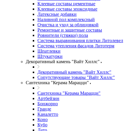
Клеевые составы цементные
Клеевые составы эпоксидные
Латексные добавки
Наливной пол комплексный
Очистка и уход за облицовкой
Ремонтные и защитные составы
Ровнители (стяжки) пола
Система выравнивания плитки Литолевел
Система утепления фасадов Литотерм
Шпатлевки
Штукатурки
Декоративный камень "Вайт Хиллс"
Декоративный камень "Вайт Хиллс"
Сопутствующие товары "Вайт Хиллс"
Сантехника "Керама Марацци"
Сантехника "Керама Марацци"
Артбейзин
Бонжорно
Гранде
Каналетто
Коно
Кубо
Лато