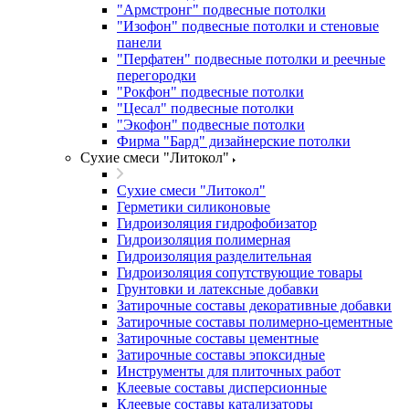
"Армстронг" подвесные потолки
"Изофон" подвесные потолки и стеновые
панели
"Перфатен" подвесные потолки и реечные
перегородки
"Рокфон" подвесные потолки
"Цесал" подвесные потолки
"Экофон" подвесные потолки
Фирма "Бард" дизайнерские потолки
Сухие смеси "Литокол"
Сухие смеси "Литокол"
Герметики силиконовые
Гидроизоляция гидрофобизатор
Гидроизоляция полимерная
Гидроизоляция разделительная
Гидроизоляция сопутствующие товары
Грунтовки и латексные добавки
Затирочные составы декоративные добавки
Затирочные составы полимерно-цементные
Затирочные составы цементные
Затирочные составы эпоксидные
Инструменты для плиточных работ
Клеевые составы дисперсионные
Клеевые составы катализаторы