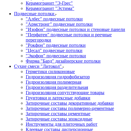
Керамогранит "Э-Грес"
Керамогранит "Эстима"
Подвесные потолки
"Албес" подвесные потолки
"Армстронг" подвесные потолки
"Изофон" подвесные потолки и стеновые панели
"Перфатен" подвесные потолки и реечные
перегородки
"Рокфон" подвесные потолки
"Цесал" подвесные потолки
"Экофон" подвесные потолки
Фирма "Бард" дизайнерские потолки
Сухие смеси "Литокол"
Герметики силиконовые
Гидроизоляция гидрофобизатор
Гидроизоляция полимерная
Гидроизоляция разделительная
Гидроизоляция сопутствующие товары
Грунтовки и латексные добавки
Затирочные составы декоративные добавки
Затирочные составы полимерно-цементные
Затирочные составы цементные
Затирочные составы эпоксидные
Инструменты для плиточных работ
Клеевые составы дисперсионные