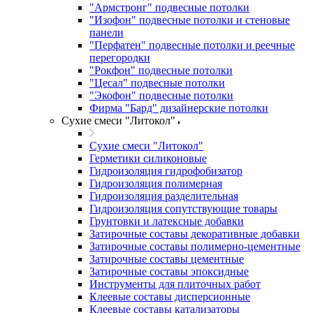
"Армстронг" подвесные потолки
"Изофон" подвесные потолки и стеновые
панели
"Перфатен" подвесные потолки и реечные
перегородки
"Рокфон" подвесные потолки
"Цесал" подвесные потолки
"Экофон" подвесные потолки
Фирма "Бард" дизайнерские потолки
Сухие смеси "Литокол"
Сухие смеси "Литокол"
Герметики силиконовые
Гидроизоляция гидрофобизатор
Гидроизоляция полимерная
Гидроизоляция разделительная
Гидроизоляция сопутствующие товары
Грунтовки и латексные добавки
Затирочные составы декоративные добавки
Затирочные составы полимерно-цементные
Затирочные составы цементные
Затирочные составы эпоксидные
Инструменты для плиточных работ
Клеевые составы дисперсионные
Клеевые составы катализаторы