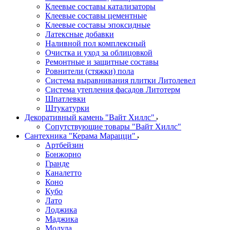
Клеевые составы катализаторы
Клеевые составы цементные
Клеевые составы эпоксидные
Латексные добавки
Наливной пол комплексный
Очистка и уход за облицовкой
Ремонтные и защитные составы
Ровнители (стяжки) пола
Система выравнивания плитки Литолевел
Система утепления фасадов Литотерм
Шпатлевки
Штукатурки
Декоративный камень "Вайт Хиллс"
Сопутствующие товары "Вайт Хиллс"
Сантехника "Керама Марацци"
Артбейзин
Бонжорно
Гранде
Каналетто
Коно
Кубо
Лато
Лоджика
Маджика
Модула