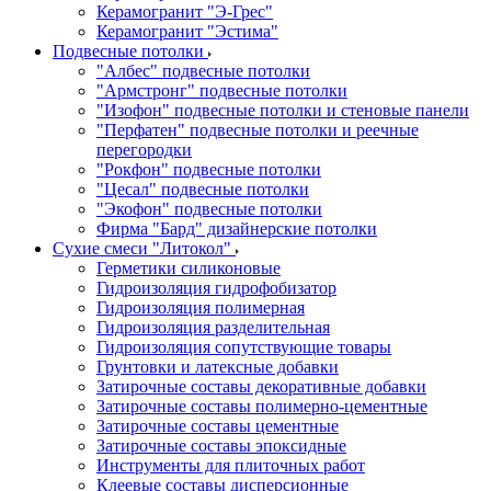
Керамогранит "Э-Грес"
Керамогранит "Эстима"
Подвесные потолки
"Албес" подвесные потолки
"Армстронг" подвесные потолки
"Изофон" подвесные потолки и стеновые панели
"Перфатен" подвесные потолки и реечные
перегородки
"Рокфон" подвесные потолки
"Цесал" подвесные потолки
"Экофон" подвесные потолки
Фирма "Бард" дизайнерские потолки
Сухие смеси "Литокол"
Герметики силиконовые
Гидроизоляция гидрофобизатор
Гидроизоляция полимерная
Гидроизоляция разделительная
Гидроизоляция сопутствующие товары
Грунтовки и латексные добавки
Затирочные составы декоративные добавки
Затирочные составы полимерно-цементные
Затирочные составы цементные
Затирочные составы эпоксидные
Инструменты для плиточных работ
Клеевые составы дисперсионные