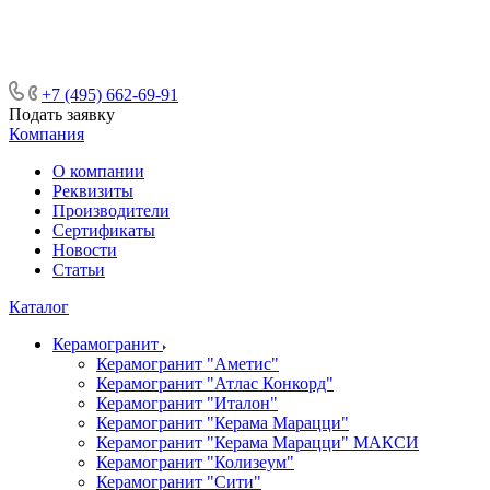
ᅠᅠᅠᅠᅠᅠᅠᅠᅠᅠᅠᅠᅠᅠᅠᅠᅠᅠᅠᅠᅠ ᅠᅠ
ᅠᅠᅠᅠᅠᅠᅠᅠᅠᅠᅠᅠᅠᅠ ᅠᅠᅠ
+7 (495) 662-69-91
Подать заявку
Компания
О компании
Реквизиты
Производители
Сертификаты
Новости
Статьи
Каталог
Керамогранит
Керамогранит "Аметис"
Керамогранит "Атлас Конкорд"
Керамогранит "Италон"
Керамогранит "Керама Марацци"
Керамогранит "Керама Марацци" МАКСИ
Керамогранит "Колизеум"
Керамогранит "Сити"