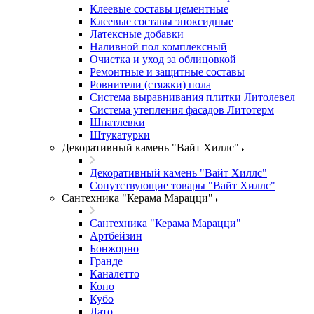
Клеевые составы цементные
Клеевые составы эпоксидные
Латексные добавки
Наливной пол комплексный
Очистка и уход за облицовкой
Ремонтные и защитные составы
Ровнители (стяжки) пола
Система выравнивания плитки Литолевел
Система утепления фасадов Литотерм
Шпатлевки
Штукатурки
Декоративный камень "Вайт Хиллс"
Декоративный камень "Вайт Хиллс"
Сопутствующие товары "Вайт Хиллс"
Сантехника "Керама Марацци"
Сантехника "Керама Марацци"
Артбейзин
Бонжорно
Гранде
Каналетто
Коно
Кубо
Лато