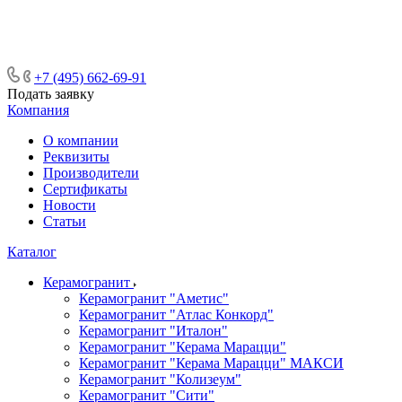
ᅠᅠᅠᅠᅠᅠᅠᅠᅠᅠᅠᅠᅠᅠᅠᅠᅠᅠᅠᅠᅠ ᅠᅠ
ᅠᅠᅠᅠᅠᅠᅠᅠᅠᅠᅠᅠᅠᅠ ᅠᅠᅠ
+7 (495) 662-69-91
Подать заявку
Компания
О компании
Реквизиты
Производители
Сертификаты
Новости
Статьи
Каталог
Керамогранит
Керамогранит "Аметис"
Керамогранит "Атлас Конкорд"
Керамогранит "Италон"
Керамогранит "Керама Марацци"
Керамогранит "Керама Марацци" МАКСИ
Керамогранит "Колизеум"
Керамогранит "Сити"