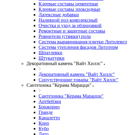
Клеевые составы цементные
Клеевые составы эпоксидные
Латексные добавки
Наливной пол комплексный
Очистка и уход за облицовкой
Ремонтные и защитные составы
Ровнители (стяжки) пола
Система выравнивания плитки Литолевел
Система утепления фасадов Литотерм
Шпатлевки
Штукатурки
Декоративный камень "Вайт Хиллс"
Декоративный камень "Вайт Хиллс"
Сопутствующие товары "Вайт Хиллс"
Сантехника "Керама Марацци"
Сантехника "Керама Марацци"
Артбейзин
Бонжорно
Гранде
Каналетто
Коно
Кубо
Лато