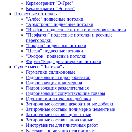
Керамогранит "Э-Грес"
Керамогранит "Эстима"
Подвесные потолки
"Албес" подвесные потолки
"Армстронг" подвесные потолки
"Изофон" подвесные потолки и стеновые панели
"Перфатен" подвесные потолки и реечные
перегородки
"Рокфон" подвесные потолки
"Цесал" подвесные потолки
"Экофон" подвесные потолки
Фирма "Бард" дизайнерские потолки
Сухие смеси "Литокол"
Герметики силиконовые
Гидроизоляция гидрофобизатор
Гидроизоляция полимерная
Гидроизоляция разделительная
Гидроизоляция сопутствующие товары
Грунтовки и латексные добавки
Затирочные составы декоративные добавки
Затирочные составы полимерно-цементные
Затирочные составы цементные
Затирочные составы эпоксидные
Инструменты для плиточных работ
Клеевые составы дисперсионные