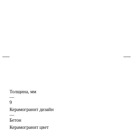
В наличии
Арт.
620070802264
Керамогранит "бетон / цемент" - цвета в коллекции
нейтральные, помогут создать ощущение спокойствия
и гармонии, расслабляют и позволяют отдохнуть.
Характеристики
Керамогранит формат, см
—
33х60
Толщина, мм
—
9
Керамогранит дизайн
—
Бетон
Керамогранит цвет
—