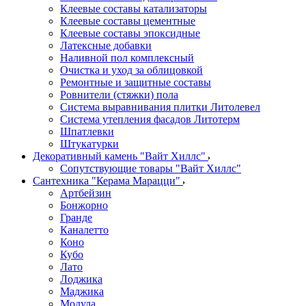
Клеевые составы катализаторы
Клеевые составы цементные
Клеевые составы эпоксидные
Латексные добавки
Наливной пол комплексный
Очистка и уход за облицовкой
Ремонтные и защитные составы
Ровнители (стяжки) пола
Система выравнивания плитки Литолевел
Система утепления фасадов Литотерм
Шпатлевки
Штукатурки
Декоративный камень "Вайт Хиллс"
Сопутствующие товары "Вайт Хиллс"
Сантехника "Керама Марацци"
Артбейзин
Бонжорно
Гранде
Каналетто
Коно
Кубо
Лато
Лоджика
Маджика
Модула