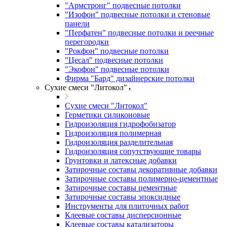
"Армстронг" подвесные потолки
"Изофон" подвесные потолки и стеновые
панели
"Перфатен" подвесные потолки и реечные
перегородки
"Рокфон" подвесные потолки
"Цесал" подвесные потолки
"Экофон" подвесные потолки
Фирма "Бард" дизайнерские потолки
Сухие смеси "Литокол"
Сухие смеси "Литокол"
Герметики силиконовые
Гидроизоляция гидрофобизатор
Гидроизоляция полимерная
Гидроизоляция разделительная
Гидроизоляция сопутствующие товары
Грунтовки и латексные добавки
Затирочные составы декоративные добавки
Затирочные составы полимерно-цементные
Затирочные составы цементные
Затирочные составы эпоксидные
Инструменты для плиточных работ
Клеевые составы дисперсионные
Клеевые составы катализаторы