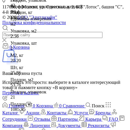
Поддон, упаковок
42
Коэффициент противоскольжения R
117638, г. Москва, ул. Одесская, д. 2, БЦ "Лотос", башня "С",
R9 A
4-й этаж
Поддон, кг
© 2026
ООО "Элитдизайн"
1085.95
Единицы измерения
Политика конфиденциальности
м2
Упаковка, м2
2.56
Упаковка, шт
0
Корзина
2
М2, кг
20.20
Шт, кг
25.86
Ваша корзина пуста
Поддон, м2
Исправить это просто: выберите в каталоге интересующий
53.76
товар и нажмите кнопку «В корзину»
Поддон, упаковок
Перейти в каталог
21
Поддон, кг
Главная
0
Корзина
0
Сравнение
Поиск
1085.95
Каталог
Акции
Контакты
Услуги
Бренды
Сотрудники
Отзывы
Партнеры
Карьера
FAQ
Компания
Лицензии
Документы
Реквизиты