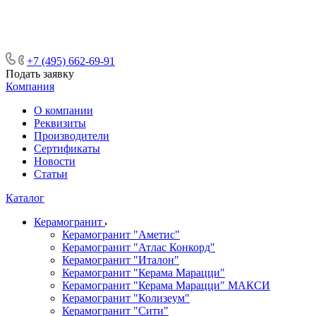
ᅠᅠᅠᅠᅠᅠᅠᅠᅠᅠᅠᅠᅠᅠᅠᅠᅠᅠᅠᅠᅠ ᅠᅠ
ᅠᅠᅠᅠᅠᅠᅠᅠᅠᅠᅠᅠᅠᅠ ᅠᅠᅠ
+7 (495) 662-69-91
Подать заявку
Компания
О компании
Реквизиты
Производители
Сертификаты
Новости
Статьи
Каталог
Керамогранит
Керамогранит "Аметис"
Керамогранит "Атлас Конкорд"
Керамогранит "Италон"
Керамогранит "Керама Марацци"
Керамогранит "Керама Марацци" МАКСИ
Керамогранит "Колизеум"
Керамогранит "Сити"