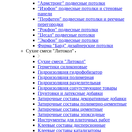
"Армстронг" подвесные потолки
"Изофон" подвесные потолки и стеновые
панели
"Перфатен" подвесные потолки и реечные
перегородки
"Рокфон" подвесные потолки
"Цесал" подвесные потолки
"Экофон" подвесные потолки
Фирма "Бард" дизайнерские потолки
Сухие смеси "Литокол"
Сухие смеси "Литокол"
Герметики силиконовые
Гидроизоляция гидрофобизатор
Гидроизоляция полимерная
Гидроизоляция разделительная
Гидроизоляция сопутствующие товары
Грунтовки и латексные добавки
Затирочные составы декоративные добавки
Затирочные составы полимерно-цементные
Затирочные составы цементные
Затирочные составы эпоксидные
Инструменты для плиточных работ
Клеевые составы дисперсионные
Клеевые составы катализаторы