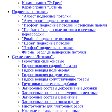
Керамогранит "Э-Грес"
Керамогранит "Эстима"
Подвесные потолки
"Албес" подвесные потолки
"Армстронг" подвесные потолки
"Изофон" подвесные потолки и стеновые панели
"Перфатен" подвесные потолки и реечные
перегородки
"Рокфон" подвесные потолки
"Цесал" подвесные потолки
"Экофон" подвесные потолки
Фирма "Бард" дизайнерские потолки
Сухие смеси "Литокол"
Герметики силиконовые
Гидроизоляция гидрофобизатор
Гидроизоляция полимерная
Гидроизоляция разделительная
Гидроизоляция сопутствующие товары
Грунтовки и латексные добавки
Затирочные составы декоративные добавки
Затирочные составы полимерно-цементные
Затирочные составы цементные
Затирочные составы эпоксидные
Инструменты для плиточных работ
Клеевые составы дисперсионные