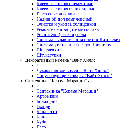
Клеевые составы цементные
Клеевые составы эпоксидные
Латексные добавки
Наливной пол комплексный
Очистка и уход за облицовкой
Ремонтные и защитные составы
Ровнители (стяжки) пола
Система выравнивания плитки Литолевел
Система утепления фасадов Литотерм
Шпатлевки
Штукатурки
Декоративный камень "Вайт Хиллс"
Декоративный камень "Вайт Хиллс"
Сопутствующие товары "Вайт Хиллс"
Сантехника "Керама Марацци"
Сантехника "Керама Марацци"
Артбейзин
Бонжорно
Гранде
Каналетто
Коно
Кубо
Лато