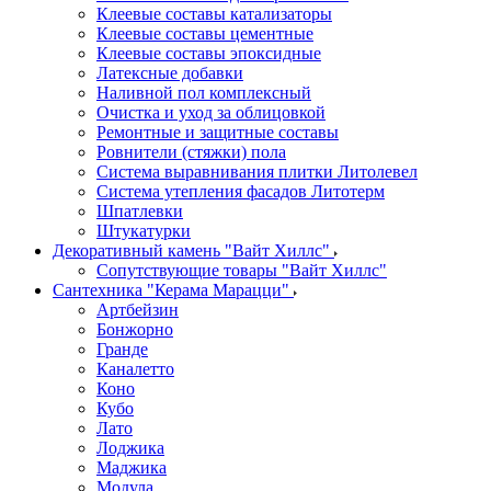
Клеевые составы катализаторы
Клеевые составы цементные
Клеевые составы эпоксидные
Латексные добавки
Наливной пол комплексный
Очистка и уход за облицовкой
Ремонтные и защитные составы
Ровнители (стяжки) пола
Система выравнивания плитки Литолевел
Система утепления фасадов Литотерм
Шпатлевки
Штукатурки
Декоративный камень "Вайт Хиллс"
Сопутствующие товары "Вайт Хиллс"
Сантехника "Керама Марацци"
Артбейзин
Бонжорно
Гранде
Каналетто
Коно
Кубо
Лато
Лоджика
Маджика
Модула