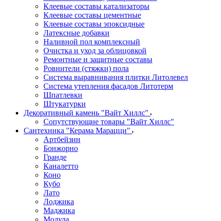
Клеевые составы катализаторы
Клеевые составы цементные
Клеевые составы эпоксидные
Латексные добавки
Наливной пол комплексный
Очистка и уход за облицовкой
Ремонтные и защитные составы
Ровнители (стяжки) пола
Система выравнивания плитки Литолевел
Система утепления фасадов Литотерм
Шпатлевки
Штукатурки
Декоративный камень "Вайт Хиллс"
Сопутствующие товары "Вайт Хиллс"
Сантехника "Керама Марацци"
Артбейзин
Бонжорно
Гранде
Каналетто
Коно
Кубо
Лато
Лоджика
Маджика
Модула