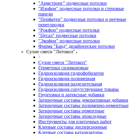
"Армстронг" подвесные потолки
"Изофон" подвесные потолки и стеновые
панели
"Перфатен" подвесные потолки и реечные
перегородки
"Рокфон" подвесные потолки
"Цесал" подвесные потолки
"Экофон" подвесные потолки
Фирма "Бард" дизайнерские потолки
Сухие смеси "Литокол"
Сухие смеси "Литокол"
Герметики силиконовые
Гидроизоляция гидрофобизатор
Гидроизоляция полимерная
Гидроизоляция разделительная
Гидроизоляция сопутствующие товары
Грунтовки и латексные добавки
Затирочные составы декоративные добавки
Затирочные составы полимерно-цементные
Затирочные составы цементные
Затирочные составы эпоксидные
Инструменты для плиточных работ
Клеевые составы дисперсионные
Клеевые составы катализаторы