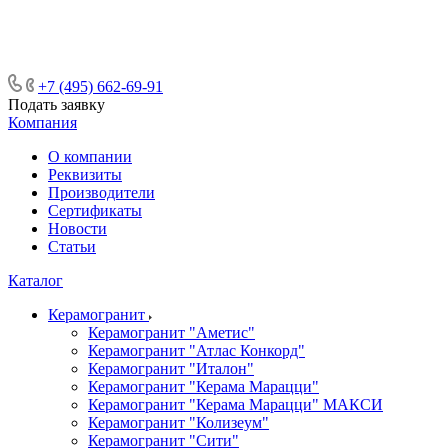
ᅠᅠᅠᅠᅠᅠᅠᅠᅠᅠᅠᅠᅠᅠᅠᅠᅠᅠᅠᅠᅠ ᅠᅠ
ᅠᅠᅠᅠᅠᅠᅠᅠᅠᅠᅠᅠᅠᅠ ᅠᅠᅠ
+7 (495) 662-69-91
Подать заявку
Компания
О компании
Реквизиты
Производители
Сертификаты
Новости
Статьи
Каталог
Керамогранит
Керамогранит "Аметис"
Керамогранит "Атлас Конкорд"
Керамогранит "Италон"
Керамогранит "Керама Марацци"
Керамогранит "Керама Марацци" МАКСИ
Керамогранит "Колизеум"
Керамогранит "Сити"