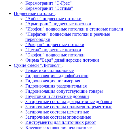
Керамогранит "Э-Грес"
Керамогранит "Эстима"
Подвесные потолки
"Албес" подвесные потолки
"Армстронг" подвесные потолки
"Изофон" подвесные потолки и стеновые панели
"Перфатен" подвесные потолки и реечные
перегородки
"Рокфон" подвесные потолки
"Цесал" подвесные потолки
"Экофон" подвесные потолки
Фирма "Бард" дизайнерские потолки
Сухие смеси "Литокол"
Герметики силиконовые
Гидроизоляция гидрофобизатор
Гидроизоляция полимерная
Гидроизоляция разделительная
Гидроизоляция сопутствующие товары
Грунтовки и латексные добавки
Затирочные составы декоративные добавки
Затирочные составы полимерно-цементные
Затирочные составы цементные
Затирочные составы эпоксидные
Инструменты для плиточных работ
Клеевые составы дисперсионные