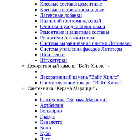
Клеевые составы цементные
Клеевые составы эпоксидные
Латексные добавки
Наливной пол комплексный
Очистка и уход за облицовкой
Ремонтные и защитные составы
Ровнители (стяжки) пола
Система выравнивания плитки Литолевел
Система утепления фасадов Литотерм
Шпатлевки
Штукатурки
Декоративный камень "Вайт Хиллс"
Декоративный камень "Вайт Хиллс"
Сопутствующие товары "Вайт Хиллс"
Сантехника "Керама Марацци"
Сантехника "Керама Марацци"
Артбейзин
Бонжорно
Гранде
Каналетто
Коно
Кубо
Лато