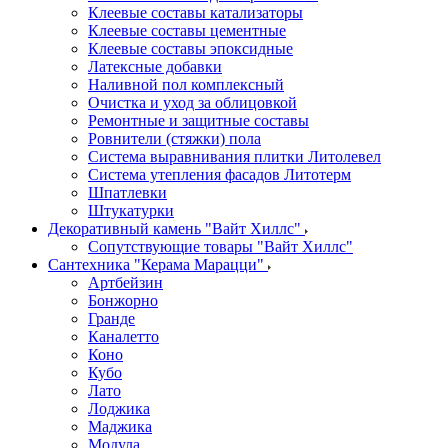
Клеевые составы катализаторы
Клеевые составы цементные
Клеевые составы эпоксидные
Латексные добавки
Наливной пол комплексный
Очистка и уход за облицовкой
Ремонтные и защитные составы
Ровнители (стяжки) пола
Система выравнивания плитки Литолевел
Система утепления фасадов Литотерм
Шпатлевки
Штукатурки
Декоративный камень "Вайт Хиллс"
Сопутствующие товары "Вайт Хиллс"
Сантехника "Керама Марацци"
Артбейзин
Бонжорно
Гранде
Каналетто
Коно
Кубо
Лато
Лоджика
Маджика
Модула