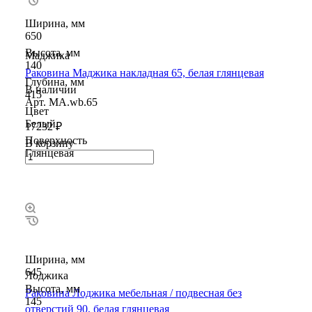
Ширина, мм
650
Высота, мм
Маджика
140
Раковина Маджика накладная 65, белая глянцевая
Глубина, мм
В наличии
415
Арт.
MA.wb.65
Цвет
Белый
17232 ₽
Поверхность
В корзину
Глянцевая
Ширина, мм
645
Лоджика
Высота, мм
Раковина Лоджика мебельная / подвесная без
145
отверстий 90, белая глянцевая