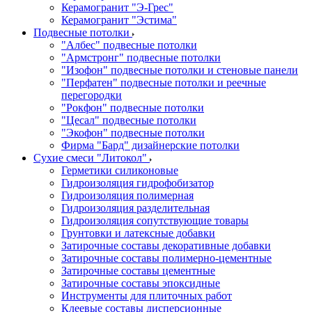
Керамогранит "Э-Грес"
Керамогранит "Эстима"
Подвесные потолки
"Албес" подвесные потолки
"Армстронг" подвесные потолки
"Изофон" подвесные потолки и стеновые панели
"Перфатен" подвесные потолки и реечные
перегородки
"Рокфон" подвесные потолки
"Цесал" подвесные потолки
"Экофон" подвесные потолки
Фирма "Бард" дизайнерские потолки
Сухие смеси "Литокол"
Герметики силиконовые
Гидроизоляция гидрофобизатор
Гидроизоляция полимерная
Гидроизоляция разделительная
Гидроизоляция сопутствующие товары
Грунтовки и латексные добавки
Затирочные составы декоративные добавки
Затирочные составы полимерно-цементные
Затирочные составы цементные
Затирочные составы эпоксидные
Инструменты для плиточных работ
Клеевые составы дисперсионные