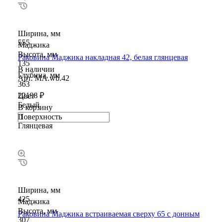
Ширина, мм
555
Маджика
Высота, мм
Раковина Маджика накладная 42, белая глянцевая
135
В наличии
Глубина, мм
Арт.
MA.wb.42
363
22198 ₽
Цвет
Белый
В корзину
Поверхность
Глянцевая
Ширина, мм
425
Маджика
Высота, мм
Раковина Маджика встраиваемая сверху 65 с донным
307