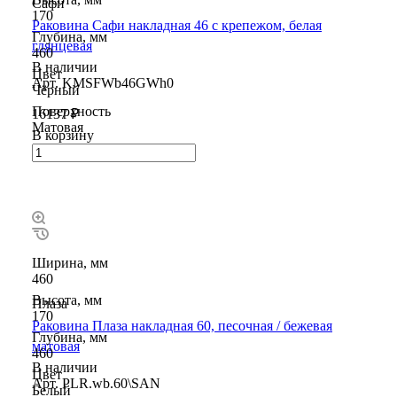
Сафи
170
Раковина Сафи накладная 46 с крепежом, белая
Глубина, мм
глянцевая
460
В наличии
Цвет
Арт.
KMSFWb46GWh0
Чёрный
Поверхность
16137 ₽
Матовая
В корзину
Ширина, мм
460
Высота, мм
Плаза
170
Раковина Плаза накладная 60, песочная / бежевая
Глубина, мм
матовая
460
В наличии
Цвет
Арт.
PLR.wb.60\SAN
Белый