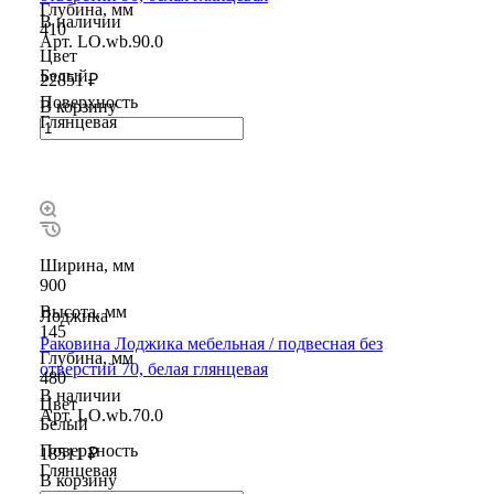
Глубина, мм
В наличии
410
Арт.
LO.wb.90.0
Цвет
Белый
22851 ₽
Поверхность
В корзину
Глянцевая
Ширина, мм
900
Высота, мм
Лоджика
145
Раковина Лоджика мебельная / подвесная без
Глубина, мм
отверстий 70, белая глянцевая
480
В наличии
Цвет
Арт.
LO.wb.70.0
Белый
Поверхность
18511 ₽
Глянцевая
В корзину