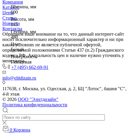
Компания
Ширина, мм
Каталог
600
Цены
Статьи
Высота, мм
Новости
145
Контакты
Глубина, мм
Обращаем ваше внимание на то, что данный интернет-сайт
480
носит исключительно информационный характер и ни при
Цвет
каких условиях не является публичной офертой,
Белый
определяемой положениями Статьи 437 (п.2) Гражданского
кодекса РФ. Актуальность цен и наличие нужно уточнять у
Поверхность
менеджера.
Глянцевая
+7 (495) 662-69-91
info@elitdizain.ru
117638, г. Москва, ул. Одесская, д. 2, БЦ "Лотос", башня "С",
4-й этаж
© 2026
ООО "Элитдизайн"
Политика конфиденциальности
0
Корзина