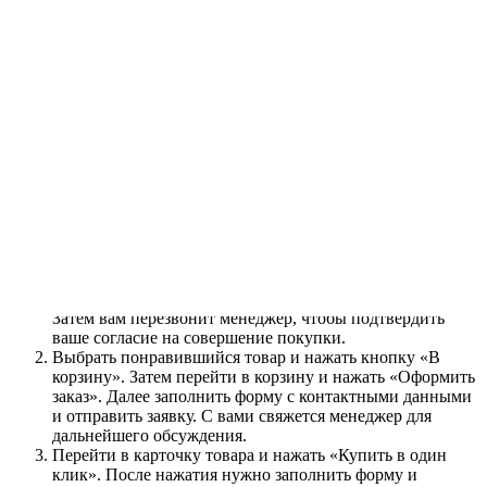
Оплата
Доставка
Используется со смесителями:
- Этерна арт.
69628EXKM.50.050
- Этерна арт.
69628EXKM.59.067
- Линия арт.
71028EKM.21.018
- Линия арт.
71028EKM.01.093
Чтобы приобрести понравившийся товар, необходимо его
заказать. Есть несколько сценариев того, как это можно
сделать.
Выбрать понравившийся товар и нажать кнопку
«Заказать». При оформлении заказа заполнить форму.
Вписать информацию в поля: ФИО, телефон и e-mail.
Затем вам перезвонит менеджер, чтобы подтвердить
ваше согласие на совершение покупки.
Выбрать понравившийся товар и нажать кнопку «В
корзину». Затем перейти в корзину и нажать «Оформить
заказ». Далее заполнить форму с контактными данными
и отправить заявку. С вами свяжется менеджер для
дальнейшего обсуждения.
Перейти в карточку товара и нажать «Купить в один
клик». После нажатия нужно заполнить форму и