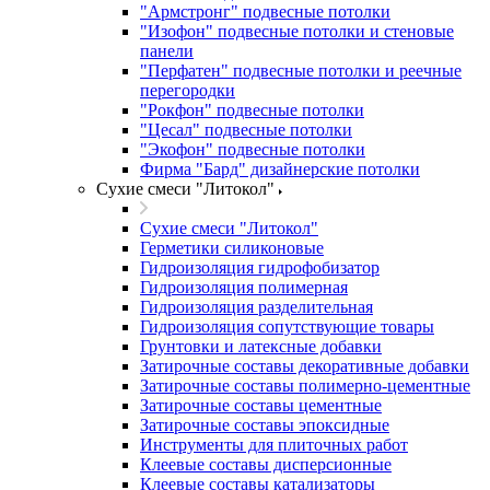
"Армстронг" подвесные потолки
"Изофон" подвесные потолки и стеновые
панели
"Перфатен" подвесные потолки и реечные
перегородки
"Рокфон" подвесные потолки
"Цесал" подвесные потолки
"Экофон" подвесные потолки
Фирма "Бард" дизайнерские потолки
Сухие смеси "Литокол"
Сухие смеси "Литокол"
Герметики силиконовые
Гидроизоляция гидрофобизатор
Гидроизоляция полимерная
Гидроизоляция разделительная
Гидроизоляция сопутствующие товары
Грунтовки и латексные добавки
Затирочные составы декоративные добавки
Затирочные составы полимерно-цементные
Затирочные составы цементные
Затирочные составы эпоксидные
Инструменты для плиточных работ
Клеевые составы дисперсионные
Клеевые составы катализаторы