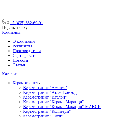
ᅠᅠᅠᅠᅠᅠᅠᅠᅠᅠᅠᅠᅠᅠᅠᅠᅠᅠᅠᅠᅠ ᅠᅠ
ᅠᅠᅠᅠᅠᅠᅠᅠᅠᅠᅠᅠᅠᅠ ᅠᅠᅠ
+7 (495) 662-69-91
Подать заявку
Компания
О компании
Реквизиты
Производители
Сертификаты
Новости
Статьи
Каталог
Керамогранит
Керамогранит "Аметис"
Керамогранит "Атлас Конкорд"
Керамогранит "Италон"
Керамогранит "Керама Марацци"
Керамогранит "Керама Марацци" МАКСИ
Керамогранит "Колизеум"
Керамогранит "Сити"