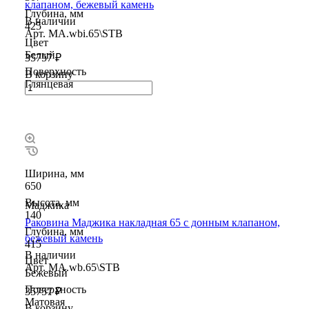
клапаном, бежевый камень
Глубина, мм
В наличии
425
Арт.
MA.wbi.65\STB
Цвет
Белый
35757 ₽
Поверхность
В корзину
Глянцевая
Ширина, мм
650
Высота, мм
Маджика
140
Раковина Маджика накладная 65 с донным клапаном,
Глубина, мм
бежевый камень
415
В наличии
Цвет
Арт.
MA.wb.65\STB
Бежевый
Поверхность
35757 ₽
Матовая
В корзину