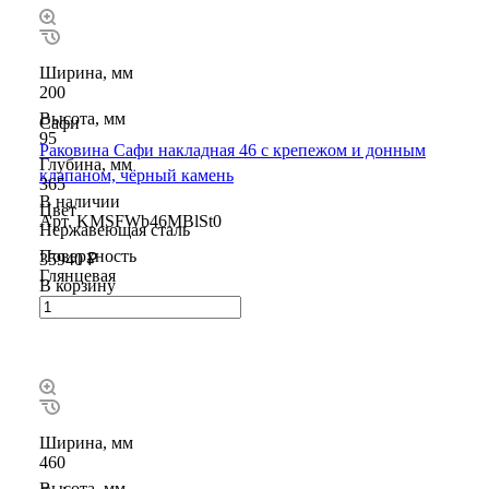
Ширина, мм
200
Высота, мм
Сафи
95
Раковина Сафи накладная 46 с крепежом и донным
Глубина, мм
клапаном, чёрный камень
365
В наличии
Цвет
Арт.
KMSFWb46MBlSt0
Нержавеющая сталь
Поверхность
35940 ₽
Глянцевая
В корзину
Ширина, мм
460
Высота, мм