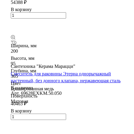
54388 ₽
В корзину
Ширина, мм
200
Высота, мм
95
Сантехника "Керама Марацци"
Глубина, мм
Смеситель для раковины Этерна однорычажный
365
настенный, без донного клапана, нержавеющая сталь
Цвет
В наличии
Брашированная медь
Арт.
69628EXKM.50.050
Поверхность
Матовая
40463 ₽
В корзину