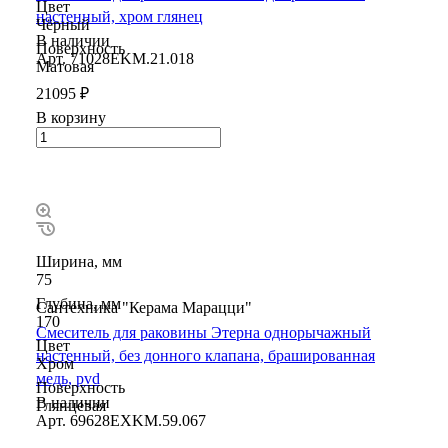
Цвет
настенный, хром глянец
Чёрный
В наличии
Поверхность
Арт.
71028EKM.21.018
Матовая
21095 ₽
В корзину
Ширина, мм
75
Глубина, мм
Сантехника "Керама Марацци"
170
Смеситель для раковины Этерна однорычажный
Цвет
настенный, без донного клапана, брашированная
Хром
медь, pvd
Поверхность
В наличии
Глянцевая
Арт.
69628EXKM.59.067