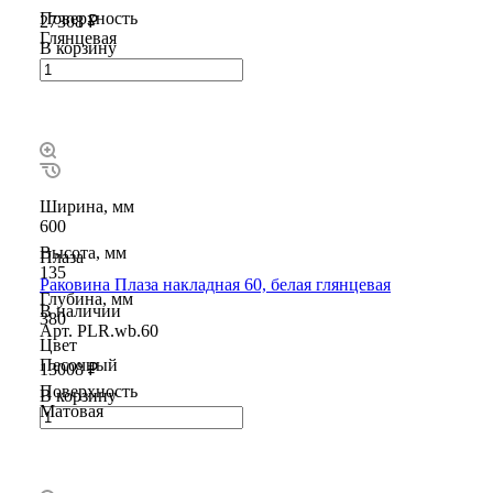
Поверхность
27308 ₽
Глянцевая
В корзину
Ширина, мм
600
Высота, мм
Плаза
135
Раковина Плаза накладная 60, белая глянцевая
Глубина, мм
В наличии
380
Арт.
PLR.wb.60
Цвет
Песочный
13008 ₽
Поверхность
В корзину
Матовая