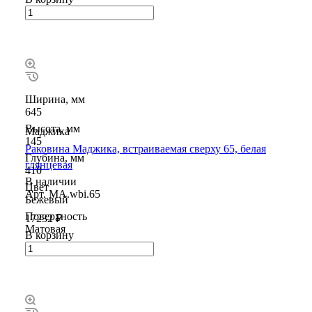
Ширина, мм
645
Высота, мм
Маджика
145
Раковина Маджика, встраиваемая сверху 65, белая
Глубина, мм
глянцевая
410
В наличии
Цвет
Арт.
MA.wbi.65
Бежевый
Поверхность
17232 ₽
Матовая
В корзину