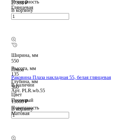
Поверхность
27308 ₽
Глянцевая
В корзину
Ширина, мм
550
Высота, мм
Плаза
135
Раковина Плаза накладная 55, белая глянцевая
Глубина, мм
В наличии
360
Арт.
PLR.wb.55
Цвет
Песочный
13008 ₽
Поверхность
В корзину
Матовая