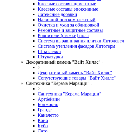
Клеевые составы цементные
Клеевые составы эпоксидные
Латексные добавки
Наливной пол комплексный
Очистка и уход за облицовкой
Ремонтные и защитные составы
Ровнители (стяжки) пола
Система выравнивания плитки Литолевел
Система утепления фасадов Литотерм
Шпатлевки
Штукатурки
Декоративный камень "Вайт Хиллс"
Декоративный камень "Вайт Хиллс"
Сопутствующие товары "Вайт Хиллс"
Сантехника "Керама Марацци"
Сантехника "Керама Марацци"
Артбейзин
Бонжорно
Гранде
Каналетто
Коно
Кубо
Лато