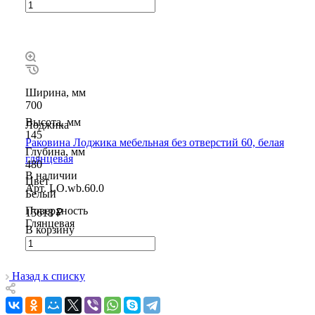
Ширина, мм
700
Высота, мм
Лоджика
145
Раковина Лоджика мебельная без отверстий 60, белая
Глубина, мм
глянцевая
480
В наличии
Цвет
Арт.
LO.wb.60.0
Белый
Поверхность
15618 ₽
Глянцевая
В корзину
Назад к списку