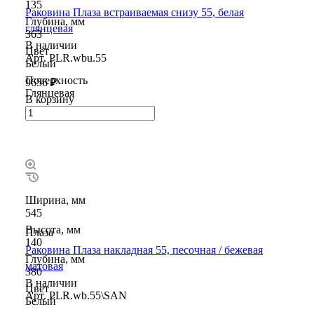
135
Раковина Плаза встраиваемая снизу 55, белая
Глубина, мм
глянцевая
363
В наличии
Цвет
Арт.
PLR.wbu.55
Белый
Поверхность
9656 ₽
Глянцевая
В корзину
Ширина, мм
545
Высота, мм
Плаза
140
Раковина Плаза накладная 55, песочная / бежевая
Глубина, мм
матовая
380
В наличии
Цвет
Арт.
PLR.wb.55\SAN
Белый