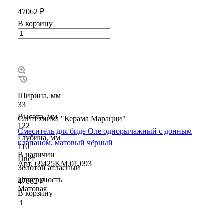
47062 ₽
В корзину
Ширина, мм
33
Высота, мм
Сантехника "Керама Марацци"
122
Смеситель для биде Оле однорычажный с донным
Глубина, мм
клапаном, матовый чёрный
110
В наличии
Цвет
Арт.
69425KM.01.093
Золотой атласный
Поверхность
47062 ₽
Матовая
В корзину