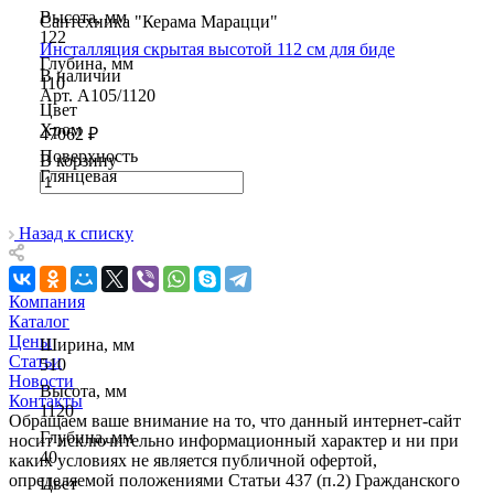
Высота, мм
Сантехника "Керама Марацци"
122
Инсталляция скрытая высотой 112 см для биде
Глубина, мм
В наличии
110
Арт.
A105/1120
Цвет
Хром
47062 ₽
Поверхность
В корзину
Глянцевая
Назад к списку
Компания
Каталог
Цены
Ширина, мм
Статьи
510
Новости
Высота, мм
Контакты
1120
Обращаем ваше внимание на то, что данный интернет-сайт
Глубина, мм
носит исключительно информационный характер и ни при
40
каких условиях не является публичной офертой,
определяемой положениями Статьи 437 (п.2) Гражданского
Цвет