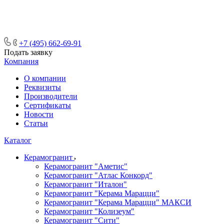
ᅠᅠᅠᅠᅠᅠᅠᅠᅠᅠᅠᅠᅠᅠᅠᅠᅠᅠᅠᅠᅠ ᅠᅠ
ᅠᅠᅠᅠᅠᅠᅠᅠᅠᅠᅠᅠᅠᅠ ᅠᅠᅠ
+7 (495) 662-69-91
Подать заявку
Компания
О компании
Реквизиты
Производители
Сертификаты
Новости
Статьи
Каталог
Керамогранит
Керамогранит "Аметис"
Керамогранит "Атлас Конкорд"
Керамогранит "Италон"
Керамогранит "Керама Марацци"
Керамогранит "Керама Марацци" МАКСИ
Керамогранит "Колизеум"
Керамогранит "Сити"