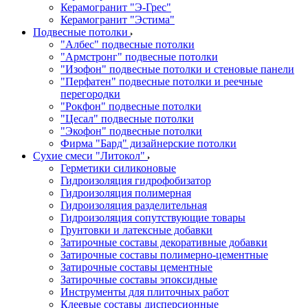
Керамогранит "Э-Грес"
Керамогранит "Эстима"
Подвесные потолки
"Албес" подвесные потолки
"Армстронг" подвесные потолки
"Изофон" подвесные потолки и стеновые панели
"Перфатен" подвесные потолки и реечные
перегородки
"Рокфон" подвесные потолки
"Цесал" подвесные потолки
"Экофон" подвесные потолки
Фирма "Бард" дизайнерские потолки
Сухие смеси "Литокол"
Герметики силиконовые
Гидроизоляция гидрофобизатор
Гидроизоляция полимерная
Гидроизоляция разделительная
Гидроизоляция сопутствующие товары
Грунтовки и латексные добавки
Затирочные составы декоративные добавки
Затирочные составы полимерно-цементные
Затирочные составы цементные
Затирочные составы эпоксидные
Инструменты для плиточных работ
Клеевые составы дисперсионные