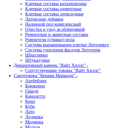
Клеевые составы катализаторы
Клеевые составы цементные
Клеевые составы эпоксидные
Латексные добавки
Наливной пол комплексный
Очистка и уход за облицовкой
Ремонтные и защитные составы
Ровнители (стяжки) пола
Система выравнивания плитки Литолевел
Система утепления фасадов Литотерм
Шпатлевки
Штукатурки
Декоративный камень "Вайт Хиллс"
Сопутствующие товары "Вайт Хиллс"
Сантехника "Керама Марацци"
Артбейзин
Бонжорно
Гранде
Каналетто
Коно
Кубо
Лато
Лоджика
Маджика
Модула