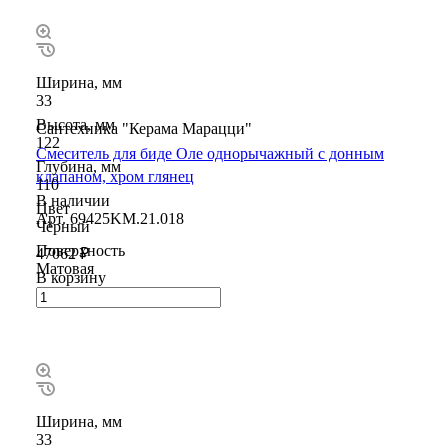
Ширина, мм
33
Высота, мм
Сантехника "Керама Марацци"
122
Смеситель для биде Оле однорычажный с донным
Глубина, мм
клапаном, хром глянец
110
В наличии
Цвет
Арт.
69425KM.21.018
Чёрный
Поверхность
47062 ₽
Матовая
В корзину
Ширина, мм
33