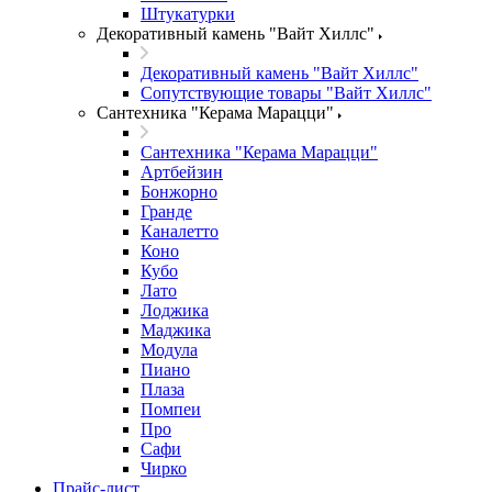
Штукатурки
Декоративный камень "Вайт Хиллс"
Декоративный камень "Вайт Хиллс"
Сопутствующие товары "Вайт Хиллс"
Сантехника "Керама Марацци"
Сантехника "Керама Марацци"
Артбейзин
Бонжорно
Гранде
Каналетто
Коно
Кубо
Лато
Лоджика
Маджика
Модула
Пиано
Плаза
Помпеи
Про
Сафи
Чирко
Прайс-лист