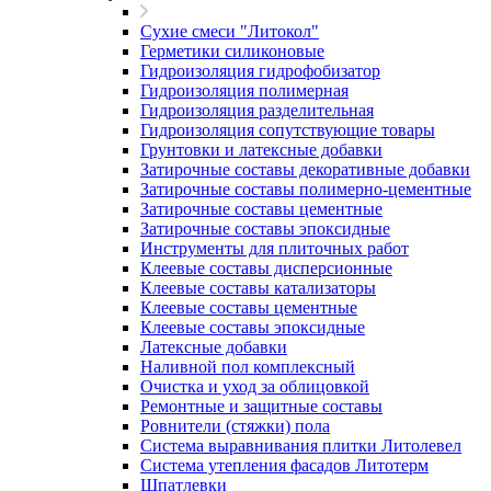
Сухие смеси "Литокол"
Герметики силиконовые
Гидроизоляция гидрофобизатор
Гидроизоляция полимерная
Гидроизоляция разделительная
Гидроизоляция сопутствующие товары
Грунтовки и латексные добавки
Затирочные составы декоративные добавки
Затирочные составы полимерно-цементные
Затирочные составы цементные
Затирочные составы эпоксидные
Инструменты для плиточных работ
Клеевые составы дисперсионные
Клеевые составы катализаторы
Клеевые составы цементные
Клеевые составы эпоксидные
Латексные добавки
Наливной пол комплексный
Очистка и уход за облицовкой
Ремонтные и защитные составы
Ровнители (стяжки) пола
Система выравнивания плитки Литолевел
Система утепления фасадов Литотерм
Шпатлевки