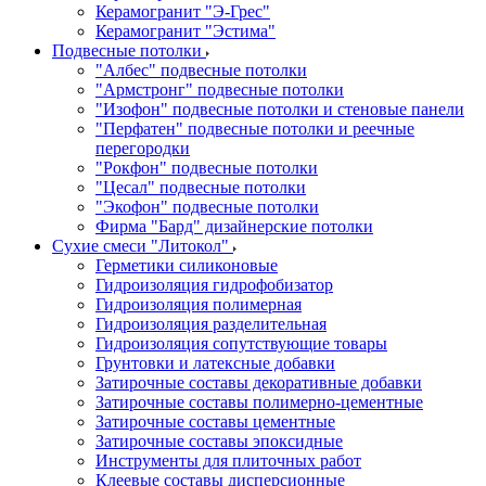
Керамогранит "Э-Грес"
Керамогранит "Эстима"
Подвесные потолки
"Албес" подвесные потолки
"Армстронг" подвесные потолки
"Изофон" подвесные потолки и стеновые панели
"Перфатен" подвесные потолки и реечные
перегородки
"Рокфон" подвесные потолки
"Цесал" подвесные потолки
"Экофон" подвесные потолки
Фирма "Бард" дизайнерские потолки
Сухие смеси "Литокол"
Герметики силиконовые
Гидроизоляция гидрофобизатор
Гидроизоляция полимерная
Гидроизоляция разделительная
Гидроизоляция сопутствующие товары
Грунтовки и латексные добавки
Затирочные составы декоративные добавки
Затирочные составы полимерно-цементные
Затирочные составы цементные
Затирочные составы эпоксидные
Инструменты для плиточных работ
Клеевые составы дисперсионные