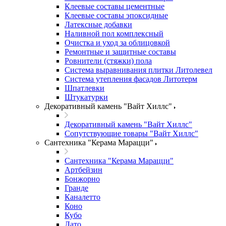
Клеевые составы цементные
Клеевые составы эпоксидные
Латексные добавки
Наливной пол комплексный
Очистка и уход за облицовкой
Ремонтные и защитные составы
Ровнители (стяжки) пола
Система выравнивания плитки Литолевел
Система утепления фасадов Литотерм
Шпатлевки
Штукатурки
Декоративный камень "Вайт Хиллс"
Декоративный камень "Вайт Хиллс"
Сопутствующие товары "Вайт Хиллс"
Сантехника "Керама Марацци"
Сантехника "Керама Марацци"
Артбейзин
Бонжорно
Гранде
Каналетто
Коно
Кубо
Лато