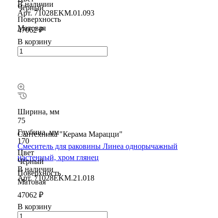
В наличии
Чёрный
Арт.
71028EKM.01.093
Поверхность
Матовая
47062 ₽
В корзину
Ширина, мм
75
Глубина, мм
Сантехника "Керама Марацци"
170
Смеситель для раковины Линеа однорычажный
Цвет
настенный, хром глянец
Чёрный
В наличии
Поверхность
Арт.
71028EKM.21.018
Матовая
47062 ₽
В корзину