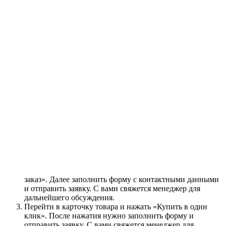
Гарантия на фурнитуру 3 года
Как купить
Оплата
Доставка
Чтобы приобрести понравившийся товар, необходимо его
заказать. Есть несколько сценариев того, как это можно
сделать.
Выбрать понравившийся товар и нажать кнопку
«Заказать». При оформлении заказа заполнить форму.
Вписать информацию в поля: ФИО, телефон и e-mail.
Затем вам перезвонит менеджер, чтобы подтвердить
ваше согласие на совершение покупки.
Выбрать понравившийся товар и нажать кнопку «В
корзину». Затем перейти в корзину и нажать «Оформить
заказ». Далее заполнить форму с контактными данными
и отправить заявку. С вами свяжется менеджер для
дальнейшего обсуждения.
Перейти в карточку товара и нажать «Купить в один
клик». После нажатия нужно заполнить форму и
отправить заявку. С вами свяжется менеджер для