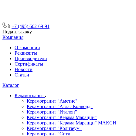
ᅠᅠᅠᅠᅠᅠᅠᅠᅠᅠᅠᅠᅠᅠᅠᅠᅠᅠᅠᅠᅠ ᅠᅠ
ᅠᅠᅠᅠᅠᅠᅠᅠᅠᅠᅠᅠᅠᅠ ᅠᅠᅠ
+7 (495) 662-69-91
Подать заявку
Компания
О компании
Реквизиты
Производители
Сертификаты
Новости
Статьи
Каталог
Керамогранит
Керамогранит "Аметис"
Керамогранит "Атлас Конкорд"
Керамогранит "Италон"
Керамогранит "Керама Марацци"
Керамогранит "Керама Марацци" МАКСИ
Керамогранит "Колизеум"
Керамогранит "Сити"