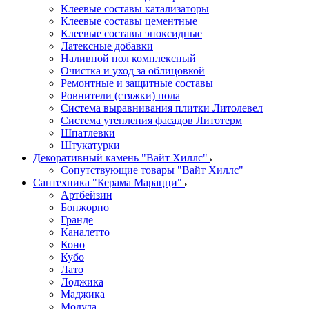
Клеевые составы катализаторы
Клеевые составы цементные
Клеевые составы эпоксидные
Латексные добавки
Наливной пол комплексный
Очистка и уход за облицовкой
Ремонтные и защитные составы
Ровнители (стяжки) пола
Система выравнивания плитки Литолевел
Система утепления фасадов Литотерм
Шпатлевки
Штукатурки
Декоративный камень "Вайт Хиллс"
Сопутствующие товары "Вайт Хиллс"
Сантехника "Керама Марацци"
Артбейзин
Бонжорно
Гранде
Каналетто
Коно
Кубо
Лато
Лоджика
Маджика
Модула