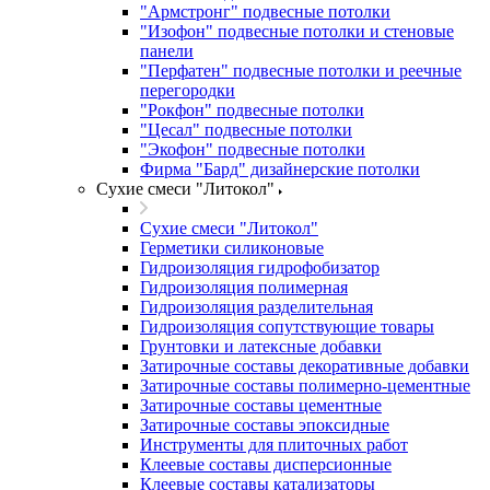
"Армстронг" подвесные потолки
"Изофон" подвесные потолки и стеновые
панели
"Перфатен" подвесные потолки и реечные
перегородки
"Рокфон" подвесные потолки
"Цесал" подвесные потолки
"Экофон" подвесные потолки
Фирма "Бард" дизайнерские потолки
Сухие смеси "Литокол"
Сухие смеси "Литокол"
Герметики силиконовые
Гидроизоляция гидрофобизатор
Гидроизоляция полимерная
Гидроизоляция разделительная
Гидроизоляция сопутствующие товары
Грунтовки и латексные добавки
Затирочные составы декоративные добавки
Затирочные составы полимерно-цементные
Затирочные составы цементные
Затирочные составы эпоксидные
Инструменты для плиточных работ
Клеевые составы дисперсионные
Клеевые составы катализаторы