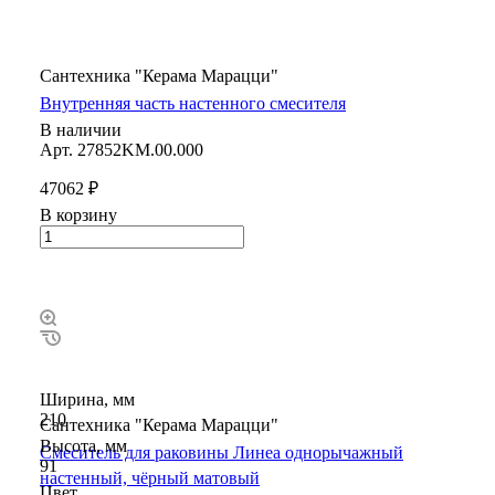
Сантехника "Керама Марацци"
Внутренняя часть настенного смесителя
В наличии
Арт.
27852KM.00.000
47062 ₽
В корзину
Ширина, мм
210
Сантехника "Керама Марацци"
Высота, мм
Смеситель для раковины Линеа однорычажный
91
настенный, чёрный матовый
Цвет