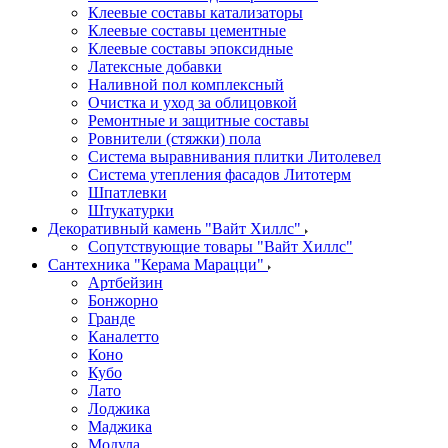
Клеевые составы катализаторы
Клеевые составы цементные
Клеевые составы эпоксидные
Латексные добавки
Наливной пол комплексный
Очистка и уход за облицовкой
Ремонтные и защитные составы
Ровнители (стяжки) пола
Система выравнивания плитки Литолевел
Система утепления фасадов Литотерм
Шпатлевки
Штукатурки
Декоративный камень "Вайт Хиллс"
Сопутствующие товары "Вайт Хиллс"
Сантехника "Керама Марацци"
Артбейзин
Бонжорно
Гранде
Каналетто
Коно
Кубо
Лато
Лоджика
Маджика
Модула