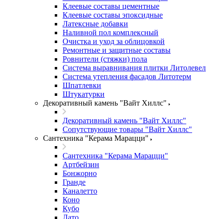
Клеевые составы цементные
Клеевые составы эпоксидные
Латексные добавки
Наливной пол комплексный
Очистка и уход за облицовкой
Ремонтные и защитные составы
Ровнители (стяжки) пола
Система выравнивания плитки Литолевел
Система утепления фасадов Литотерм
Шпатлевки
Штукатурки
Декоративный камень "Вайт Хиллс"
Декоративный камень "Вайт Хиллс"
Сопутствующие товары "Вайт Хиллс"
Сантехника "Керама Марацци"
Сантехника "Керама Марацци"
Артбейзин
Бонжорно
Гранде
Каналетто
Коно
Кубо
Лато