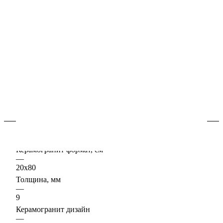
В наличии
Арт.
610110001046
Керамогранит "под-дерево" в интерьере придаёт уют и
комфорт, это невероятно практичный материал он
подходит для оформления как жилых, так и
коммерческих пространств.
Подробности
Характеристики
Керамогранит формат, см
—
20х80
Толщина, мм
—
9
Керамогранит дизайн
—