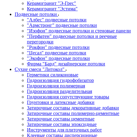
Керамогранит "Э-Грес"
Керамогранит "Эстима"
Подвесные потолки
"Албес" подвесные потолки
"Армстронг" подвесные потолки
"Изофон" подвесные потолки и стеновые панели
"Перфатен" подвесные потолки и реечные
перегородки
"Рокфон" подвесные потолки
"Цесал" подвесные потолки
"Экофон" подвесные потолки
Фирма "Бард" дизайнерские потолки
Сухие смеси "Литокол"
Герметики силиконовые
Гидроизоляция гидрофобизатор
Гидроизоляция полимерная
Гидроизоляция разделительная
Гидроизоляция сопутствующие товары
Грунтовки и латексные добавки
Затирочные составы декоративные добавки
Затирочные составы полимерно-цементные
Затирочные составы цементные
Затирочные составы эпоксидные
Инструменты для плиточных работ
Клеевые составы дисперсионные