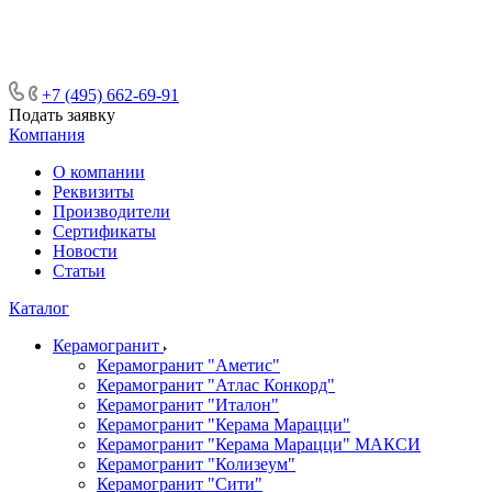
ᅠᅠᅠᅠᅠᅠᅠᅠᅠᅠᅠᅠᅠᅠᅠᅠᅠᅠᅠᅠᅠ ᅠᅠ
ᅠᅠᅠᅠᅠᅠᅠᅠᅠᅠᅠᅠᅠᅠ ᅠᅠᅠ
+7 (495) 662-69-91
Подать заявку
Компания
О компании
Реквизиты
Производители
Сертификаты
Новости
Статьи
Каталог
Керамогранит
Керамогранит "Аметис"
Керамогранит "Атлас Конкорд"
Керамогранит "Италон"
Керамогранит "Керама Марацци"
Керамогранит "Керама Марацци" МАКСИ
Керамогранит "Колизеум"
Керамогранит "Сити"