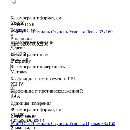
Керамогранит формат, см
33х160
ВАЙН ОАК
Толщина, мм
Вайн Оак Шампань Ступень Угловая Левая 33х160
9
В наличии
Керамогранит дизайн
Арт.
620070802296
Дерево
16427 ₽
Керамогранит цвет
Бежевый
В корзину
Керамогранит поверхность
Матовая
Коэффициент истираемости PEI
PEI IV
Коэффициент противоскольжения R
R9 A
Единицы измерения
шт
Керамогранит формат, см
33х160
Упаковка, м2
ВАЙН ОАК
1.0559662090813
Толщина, мм
Вайн Оак Шампань Ступень Угловая Правая 33х160
9
Упаковка, шт