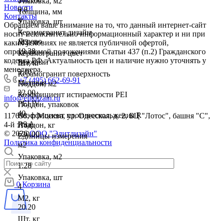
Упаковка, м2
Новости
0.8
Толщина, мм
Контакты
9
Упаковка, шт
Обращаем ваше внимание на то, что данный интернет-сайт
5
Керамогранит дизайн
носит исключительно информационный характер и ни при
Дерево
М2, кг
каких условиях не является публичной офертой,
19.38
определяемой положениями Статьи 437 (п.2) Гражданского
Керамогранит цвет
кодекса РФ. Актуальность цен и наличие нужно уточнять у
Бежевый
Шт, кг
менеджера.
3.10
Керамогранит поверхность
+7 (495) 662-69-91
Матовая
Поддон, м2
32.00
Коэффициент истираемости PEI
info@elitdizain.ru
PEI IV
Поддон, упаковок
40
Коэффициент противоскольжения R
117638, г. Москва, ул. Одесская, д. 2, БЦ "Лотос", башня "С",
R9 A
4-й этаж
Поддон, кг
© 2026
ООО "Элитдизайн"
620.00
Единицы измерения
Политика конфиденциальности
м2
Упаковка, м2
1.28
Упаковка, шт
0
Корзина
4
М2, кг
20.20
Шт, кг