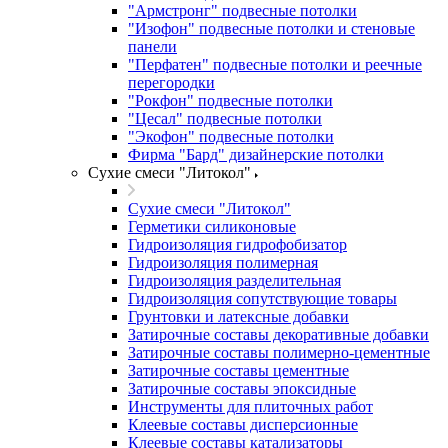
"Армстронг" подвесные потолки
"Изофон" подвесные потолки и стеновые
панели
"Перфатен" подвесные потолки и реечные
перегородки
"Рокфон" подвесные потолки
"Цесал" подвесные потолки
"Экофон" подвесные потолки
Фирма "Бард" дизайнерские потолки
Сухие смеси "Литокол"
Сухие смеси "Литокол"
Герметики силиконовые
Гидроизоляция гидрофобизатор
Гидроизоляция полимерная
Гидроизоляция разделительная
Гидроизоляция сопутствующие товары
Грунтовки и латексные добавки
Затирочные составы декоративные добавки
Затирочные составы полимерно-цементные
Затирочные составы цементные
Затирочные составы эпоксидные
Инструменты для плиточных работ
Клеевые составы дисперсионные
Клеевые составы катализаторы